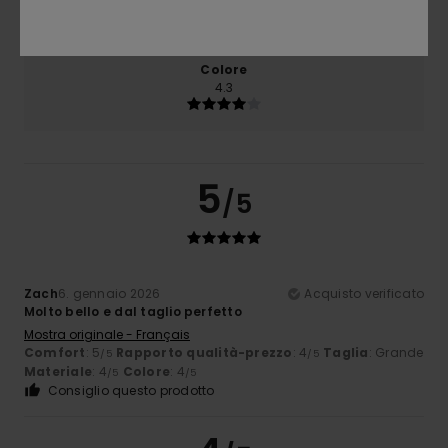
4.3
Troppo piccolo
Troppo grande
Colore
4.3
5
/5
Zach
6. gennaio 2026
Acquisto verificato
Molto bello e dal taglio perfetto
Mostra originale - Français
Comfort
: 5
Rapporto qualità-prezzo
: 4
Taglia
: Grande
/5
/5
Materiale
: 4
Colore
: 4
/5
/5
Consiglio questo prodotto