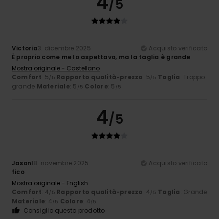
4
/5
Victoria
3. dicembre 2025
Acquisto verificato
È proprio come me lo aspettavo, ma la taglia è grande
Mostra originale - Castellano
Comfort
: 5
Rapporto qualità-prezzo
: 5
Taglia
: Troppo
/5
/5
grande
Materiale
: 5
Colore
: 5
/5
/5
4
/5
Jason
18. novembre 2025
Acquisto verificato
fico
Mostra originale - English
Comfort
: 4
Rapporto qualità-prezzo
: 4
Taglia
: Grande
/5
/5
Materiale
: 4
Colore
: 4
/5
/5
Consiglio questo prodotto