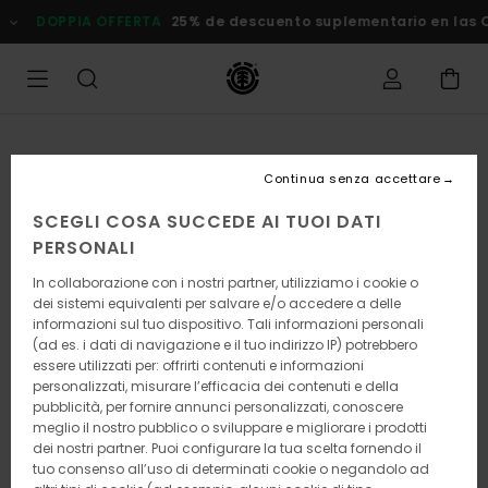
Salta
DOPPIA OFFERTA
25% de descuento suplementario en las Ofer
alle
informazioni
sul
prodotto
Continua senza accettare
SCEGLI COSA SUCCEDE AI TUOI DATI
PERSONALI
In collaborazione con i nostri partner, utilizziamo i cookie o
dei sistemi equivalenti per salvare e/o accedere a delle
informazioni sul tuo dispositivo. Tali informazioni personali
(ad es. i dati di navigazione e il tuo indirizzo IP) potrebbero
essere utilizzati per: offrirti contenuti e informazioni
personalizzati, misurare l’efficacia dei contenuti e della
pubblicità, per fornire annunci personalizzati, conoscere
meglio il nostro pubblico o sviluppare e migliorare i prodotti
dei nostri partner. Puoi configurare la tua scelta fornendo il
tuo consenso all’uso di determinati cookie o negandolo ad