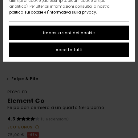
altri tipi di cookie (ad esempio, alcuni cookie di tipo
analitico). Per ulteriori informazioni consulta la nostra
politica sui cookie
e
l'informativa sulla privacy
.
Impostazioni dei cookie
Accetta tutti
Felpe & Pile
RECYCLED
Element Co
Felpa con cerniera a un quarto Nero Uomo
4.3
(3 Recensioni)
ECO-BONUS
75,00 €
63%