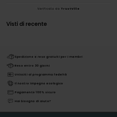
Verificato da
TrustVille
Visti di recente
Spedizione e reso gratuiti per i membri
Reso entro 30 giorni
Unisciti al programma fedeltà
Il nostro impegno ecologico
Pagamento 100% sicuro
Hai bisogno di aiuto?