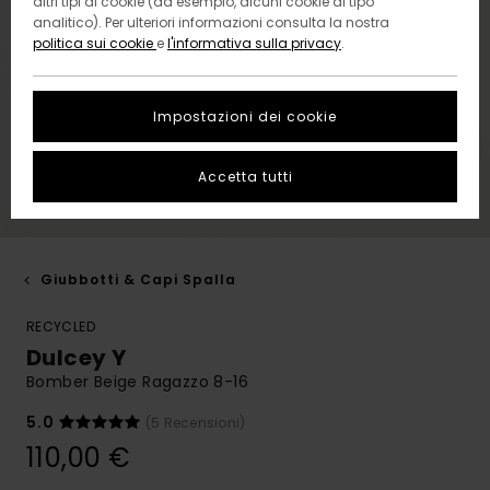
altri tipi di cookie (ad esempio, alcuni cookie di tipo
analitico). Per ulteriori informazioni consulta la nostra
politica sui cookie
e
l'informativa sulla privacy
.
Impostazioni dei cookie
Accetta tutti
Giubbotti & Capi Spalla
RECYCLED
Dulcey Y
Bomber Beige Ragazzo 8-16
5.0
(5 Recensioni)
110,00 €