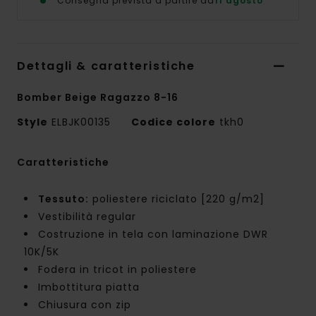
Consegna prevista a partire da
11 agosto
Dettagli & caratteristiche
Bomber Beige Ragazzo 8-16
Style
ELBJK00135
Codice colore
tkh0
Caratteristiche
Tessuto:
poliestere riciclato [220 g/m2]
Vestibilità regular
Costruzione in tela con laminazione DWR
10K/5K
Fodera in tricot in poliestere
Imbottitura piatta
Chiusura con zip