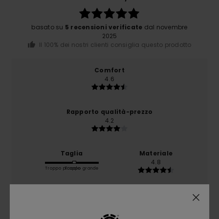
basato su
5 recensioni verificate
dal novembre
2025
Il 100% dei nostri clienti consiglia questo prodotto
Comfort
4.6
Rapporto qualità-prezzo
4.2
Taglia
Materiale
4.8
Troppo piccolo
Troppo grande
Colore
5.0