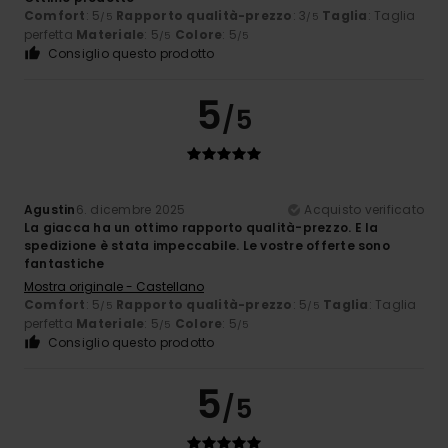
Comfort
: 5
Rapporto qualità-prezzo
: 3
Taglia
: Taglia
/5
/5
perfetta
Materiale
: 5
Colore
: 5
/5
/5
Consiglio questo prodotto
5
/5
Agustin
6. dicembre 2025
Acquisto verificato
La giacca ha un ottimo rapporto qualità-prezzo. E la
spedizione è stata impeccabile. Le vostre offerte sono
fantastiche
Mostra originale - Castellano
Comfort
: 5
Rapporto qualità-prezzo
: 5
Taglia
: Taglia
/5
/5
perfetta
Materiale
: 5
Colore
: 5
/5
/5
Consiglio questo prodotto
5
/5