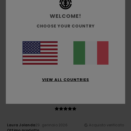
WELCOME!
5
/5
CHOOSE YOUR COUNTRY
Client anonyme vérifié
27. febbraio 2026
Acquisto verificato
Tutto
Mostra originale - Français
Comfort
: 4
Rapporto qualità-prezzo
: 4
Taglia
: Grande
/5
/5
Materiale
: 4
Colore
: 5
/5
/5
VIEW ALL COUNTRIES
Consiglio questo prodotto
5
/5
Laura Jolanda
29. gennaio 2026
Acquisto verificato
Ottimo prodotto