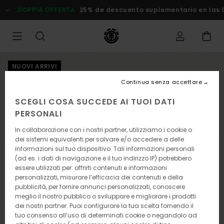
Salta
DOPPIA OFFERTA
25% de descuento suplementario en las
alle
informazioni
sul
prodotto
NUOVI ARRIVI
Continua senza accettare
SCEGLI COSA SUCCEDE AI TUOI DATI
PERSONALI
In collaborazione con i nostri partner, utilizziamo i cookie o
dei sistemi equivalenti per salvare e/o accedere a delle
informazioni sul tuo dispositivo. Tali informazioni personali
(ad es. i dati di navigazione e il tuo indirizzo IP) potrebbero
essere utilizzati per: offrirti contenuti e informazioni
personalizzati, misurare l’efficacia dei contenuti e della
pubblicità, per fornire annunci personalizzati, conoscere
meglio il nostro pubblico o sviluppare e migliorare i prodotti
dei nostri partner. Puoi configurare la tua scelta fornendo il
tuo consenso all’uso di determinati cookie o negandolo ad