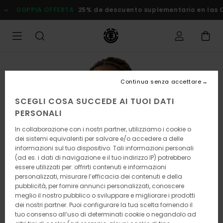
Salta
DOPPIA OFFERTA
25% de descuento suplementario en las Ofe
alle
informazioni
sul
prodotto
Continua senza accettare
SCEGLI COSA SUCCEDE AI TUOI DATI
PERSONALI
In collaborazione con i nostri partner, utilizziamo i cookie o
dei sistemi equivalenti per salvare e/o accedere a delle
informazioni sul tuo dispositivo. Tali informazioni personali
(ad es. i dati di navigazione e il tuo indirizzo IP) potrebbero
essere utilizzati per: offrirti contenuti e informazioni
personalizzati, misurare l’efficacia dei contenuti e della
pubblicità, per fornire annunci personalizzati, conoscere
meglio il nostro pubblico o sviluppare e migliorare i prodotti
dei nostri partner. Puoi configurare la tua scelta fornendo il
tuo consenso all’uso di determinati cookie o negandolo ad