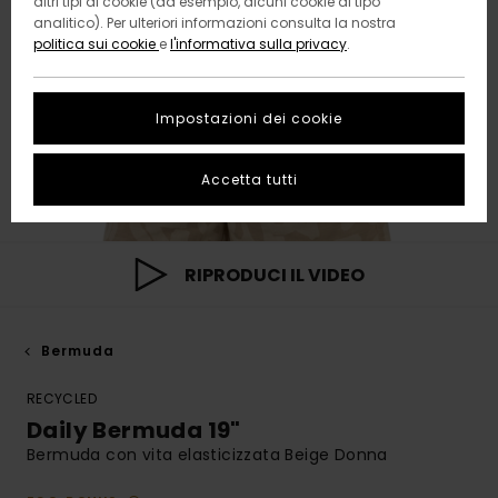
altri tipi di cookie (ad esempio, alcuni cookie di tipo
analitico). Per ulteriori informazioni consulta la nostra
politica sui cookie
e
l'informativa sulla privacy
.
Impostazioni dei cookie
Accetta tutti
RIPRODUCI IL VIDEO
Bermuda
RECYCLED
Daily Bermuda 19"
Bermuda con vita elasticizzata Beige Donna