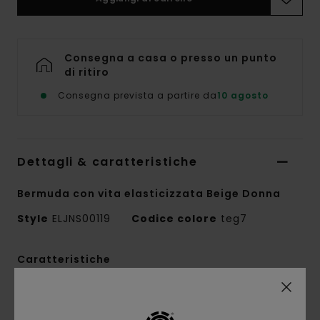
Consegna a casa o presso un punto
di ritiro
Consegna prevista a partire da
10 agosto
Dettagli & caratteristiche
Bermuda con vita elasticizzata Beige Donna
Style
ELJNS00119
Codice colore
teg7
Caratteristiche
Collezione:
collezione Mainline
Tessuto:
tessuto semplice di 61% cotone