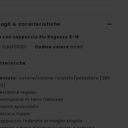
agli & caratteristiche
a con cappuccio Blu Ragazzo 8-16
e
ELBSF00201
Codice colore
bmk0
tteristiche
essuto:
cotone/cotone riciclato/poliestere [280
2]
estibilità regular
ostruzione in terry francese
nterno spazzolato
asca a toppa
appuccio foderato in maglia singola