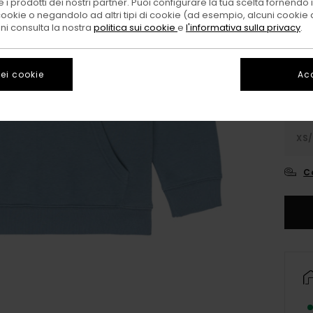
 i prodotti dei nostri partner. Puoi configurare la tua scelta fornendo
cookie o negandolo ad altri tipi di cookie (ad esempio, alcuni cookie di
Color
oni consulta la nostra
politica sui cookie
e
l'informativa sulla privacy
.
ei cookie
Acc
XS/
C