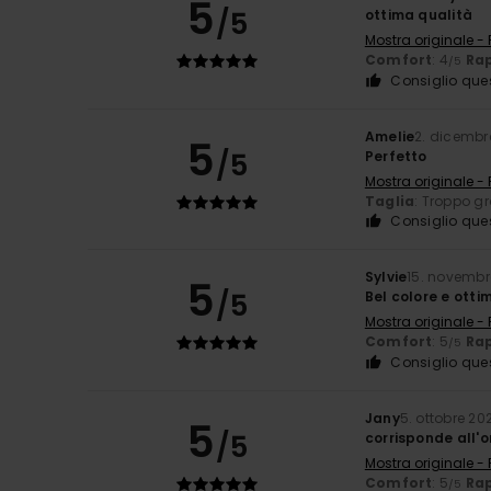
5
/5
ottima qualità
Mostra originale -
Comfort
: 4
Rap
/5
Consiglio que
Amelie
2. dicembr
5
/5
Perfetto
Mostra originale -
Taglia
: Troppo g
Consiglio que
Sylvie
15. novembr
5
/5
Bel colore e otti
Mostra originale -
Comfort
: 5
Rap
/5
Consiglio que
Jany
5. ottobre 20
5
/5
corrisponde all'o
Mostra originale -
Comfort
: 5
Rap
/5