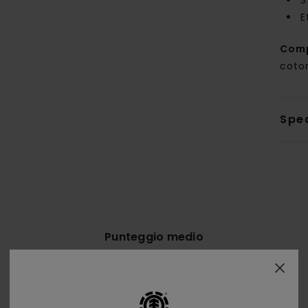
S
E
Com
coton
Sped
Punteggio medio
4.7
/5