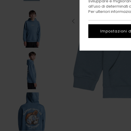
sviluppare e migliorare
all’uso di determinati 
Per ulteriori informazi
Impostazioni d