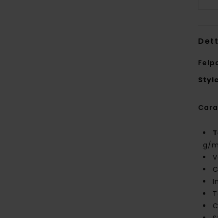
Dett
Felp
Styl
Cara
T
g/m
V
C
I
T
C