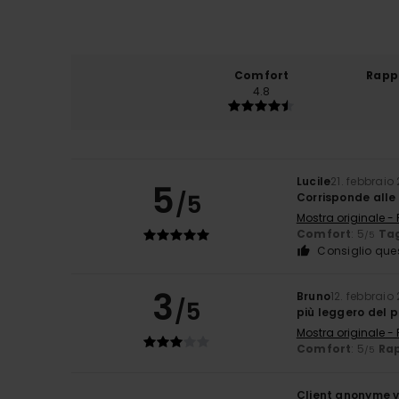
Comfort
Rapp
4.8
Lucile
21. febbraio
5
/5
Corrisponde alle
Mostra originale -
Comfort
: 5
Tag
/5
Consiglio que
3
Bruno
12. febbraio
/5
più leggero del p
Mostra originale -
Comfort
: 5
Rap
/5
Client anonyme v