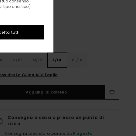
 il tuo consenso
 tipo analitico).
Blue Mirage
i
etta tutti
8
S/10
M/12
L/14
XL/16
onsulta La Guida Alle Taglie
Aggiungi al carrello
Consegna a casa o presso un punto di
ritiro
Consegna prevista a partire da
8 agosto