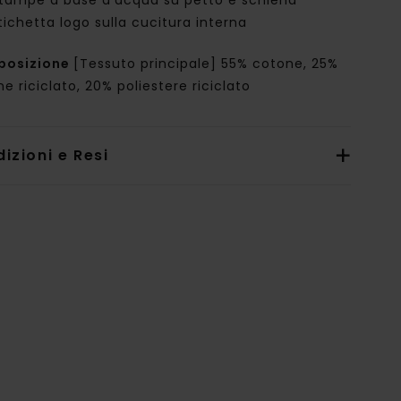
tampe a base d'acqua su petto e schiena
tichetta logo sulla cucitura interna
posizione
[Tessuto principale] 55% cotone, 25%
e riciclato, 20% poliestere riciclato
izioni e Resi