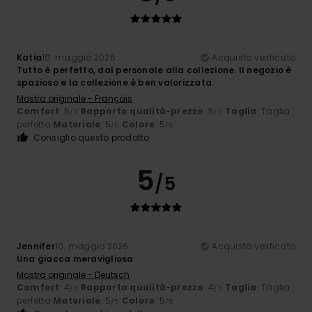
Katia
10. maggio 2026
Acquisto verificato
Tutto è perfetto, dal personale alla collezione. Il negozio è
spazioso e la collezione è ben valorizzata.
Mostra originale - Français
Comfort
: 5
Rapporto qualità-prezzo
: 5
Taglia
: Taglia
/5
/5
perfetta
Materiale
: 5
Colore
: 5
/5
/5
Consiglio questo prodotto
5
/5
Jennifer
10. maggio 2026
Acquisto verificato
Una giacca meravigliosa
Mostra originale - Deutsch
Comfort
: 4
Rapporto qualità-prezzo
: 4
Taglia
: Taglia
/5
/5
perfetta
Materiale
: 5
Colore
: 5
/5
/5