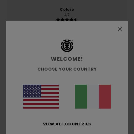
Colore
4.7
5
/5
WELCOME!
CHOOSE YOUR COUNTRY
Coralie
29. giugno 2026
Acquisto verificato
Modello intramontabile Luminoso e delicato
Mostra originale - Français
Comfort
: 5
Rapporto qualità-prezzo
: 4
Taglia
: Taglia
/5
/5
perfetta
Materiale
: 5
Colore
: 5
/5
/5
5
/5
VIEW ALL COUNTRIES