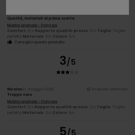
Pascal
1. giugno 2026
Acquisto verificato
Qualità, materiali di prima scelta
Mostra originale - Français
Comfort
: 5
Rapporto qualità-prezzo
: 5
Taglia
: Taglia
/5
/5
perfetta
Materiale
: 5
Colore
: 5
/5
/5
Consiglio questo prodotto
3
/5
Nicolas
21. maggio 2026
Acquisto verificato
Troppo caro
Mostra originale - Français
Comfort
: 3
Rapporto qualità-prezzo
: 2
Taglia
: Taglia
/5
/5
perfetta
Materiale
: 3
Colore
: 4
/5
/5
5
/5