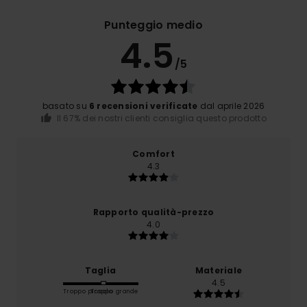
Punteggio medio
4.5
/5
basato su
6 recensioni verificate
dal aprile 2026
Il 67% dei nostri clienti consiglia questo prodotto
Comfort
4.3
Rapporto qualità-prezzo
4.0
Taglia
Materiale
4.5
Troppo piccolo
Troppo grande