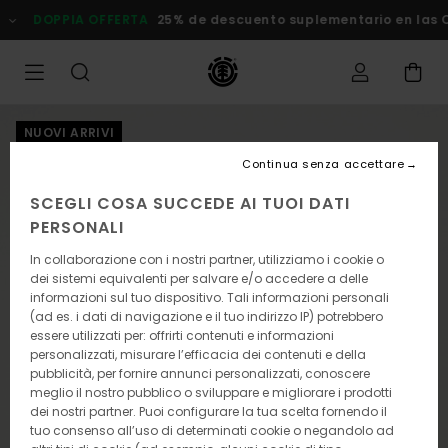
Salta
DOPPIA OFFERTA
25% de descuento suplementario en las
alle
informazioni
sul
prodotto
NUOVI ARRIVI
Continua senza accettare
SCEGLI COSA SUCCEDE AI TUOI DATI
PERSONALI
In collaborazione con i nostri partner, utilizziamo i cookie o
dei sistemi equivalenti per salvare e/o accedere a delle
informazioni sul tuo dispositivo. Tali informazioni personali
(ad es. i dati di navigazione e il tuo indirizzo IP) potrebbero
essere utilizzati per: offrirti contenuti e informazioni
personalizzati, misurare l’efficacia dei contenuti e della
pubblicità, per fornire annunci personalizzati, conoscere
meglio il nostro pubblico o sviluppare e migliorare i prodotti
dei nostri partner. Puoi configurare la tua scelta fornendo il
tuo consenso all’uso di determinati cookie o negandolo ad