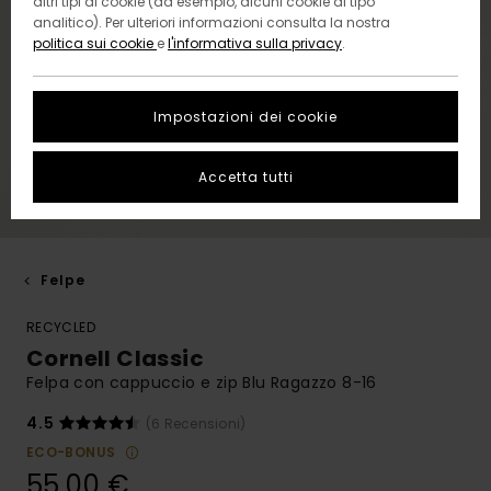
altri tipi di cookie (ad esempio, alcuni cookie di tipo
analitico). Per ulteriori informazioni consulta la nostra
politica sui cookie
e
l'informativa sulla privacy
.
Impostazioni dei cookie
Accetta tutti
Felpe
RECYCLED
Cornell Classic
Felpa con cappuccio e zip Blu Ragazzo 8-16
4.5
(6 Recensioni)
ECO-BONUS
55,00 €