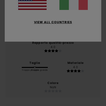
basato su
1 recensioni verificate
dal dicembre 2025
Il 100% dei nostri clienti consiglia questo prodotto
VIEW ALL COUNTRIES
Comfort
5.0
Rapporto qualità-prezzo
4.0
Taglia
Materiale
4.0
Troppo piccolo
Troppo grande
Colore
NaN