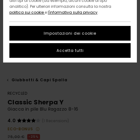
altri tipi di cookie (ad esempio, alcuni cookie di tipo
analitico). Per ulteriori informazioni consulta la nostra
politica sui cookie
e
l'informativa sulla privacy
.
Impostazioni dei cookie
Accetta tutti
Giubbotti & Capi Spalla
RECYCLED
Classic Sherpa Y
Giacca in pile Blu Ragazzo 8-16
4.0
(1 Recensioni)
ECO-BONUS
75,00 €
25%