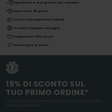
Spedizione e reso gratuiti per i membri
Reso entro 30 giorni
Unisciti al programma fedeltà
Il nostro impegno ecologico
Pagamento 100% sicuro
Hai bisogno di aiuto?
15% DI SCONTO SUL
TUO PRIMO ORDINE*
Iscriviti e sarai al corrente delle ultimissime novità e delle
offerte più esclusive.