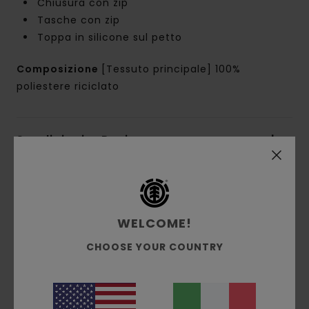
Chiusura con zip
Tasche con zip
Toppa in silicone sul petto
Composizione
[Tessuto principale] 100%
poliestere riciclato
Spedizioni e Resi
Recensioni dei clienti
WELCOME!
Punteggio medio
CHOOSE YOUR COUNTRY
4.0
/5