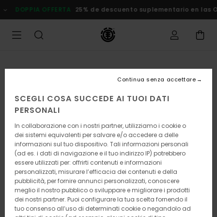
Salta
DOPPIA OFFERTA
25% de descuento suplementario en las Ofer
alle
informazioni
sul
prodotto
Continua senza accettare
SCEGLI COSA SUCCEDE AI TUOI DATI
PERSONALI
In collaborazione con i nostri partner, utilizziamo i cookie o
dei sistemi equivalenti per salvare e/o accedere a delle
informazioni sul tuo dispositivo. Tali informazioni personali
(ad es. i dati di navigazione e il tuo indirizzo IP) potrebbero
essere utilizzati per: offrirti contenuti e informazioni
personalizzati, misurare l’efficacia dei contenuti e della
pubblicità, per fornire annunci personalizzati, conoscere
meglio il nostro pubblico o sviluppare e migliorare i prodotti
dei nostri partner. Puoi configurare la tua scelta fornendo il
tuo consenso all’uso di determinati cookie o negandolo ad