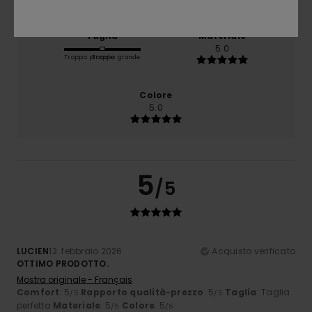
Taglia
Materiale
5.0
Troppo piccolo
Troppo grande
Colore
5.0
5
/5
LUCIEN
12. febbraio 2026
Acquisto verificato
OTTIMO PRODOTTO.
Mostra originale - Français
Comfort
: 5
Rapporto qualità-prezzo
: 5
Taglia
: Taglia
/5
/5
perfetta
Materiale
: 5
Colore
: 5
/5
/5