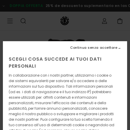
Salta
DOPPIA OFFERTA
25% de descuento suplementario en las Ofer
alle
informazioni
sul
prodotto
Continua senza accettare
SCEGLI COSA SUCCEDE AI TUOI DATI
PERSONALI
In collaborazione con i nostri partner, utilizziamo i cookie o
dei sistemi equivalenti per salvare e/o accedere a delle
informazioni sul tuo dispositivo. Tali informazioni personali
(ad es. i dati di navigazione e il tuo indirizzo IP) potrebbero
essere utilizzati per: offrirti contenuti e informazioni
personalizzati, misurare l’efficacia dei contenuti e della
pubblicità, per fornire annunci personalizzati, conoscere
meglio il nostro pubblico o sviluppare e migliorare i prodotti
dei nostri partner. Puoi configurare la tua scelta fornendo il
tuo consenso all’uso di determinati cookie o negandolo ad