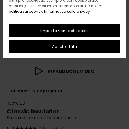
altri tipi di cookie (ad esempio, alcuni cookie di tipo
analitico). Per ulteriori informazioni consulta la nostra
politica sui cookie
e
l'informativa sulla privacy
.
Impostazioni dei cookie
Accetta tutti
RIPRODUCI IL VIDEO
Giubbotti & Capi Spalla
RECYCLED
Classic Insulator
Smanicato imbottito Nero Uomo
5.0
(2 Recensioni)