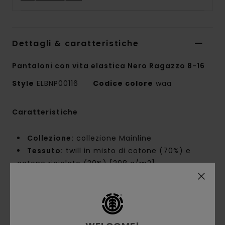
Dettagli & caratteristiche
Pantaloni con vita elastica Nero Ragazzo 8-16
Style
ELBNP00116
Codice colore
waa
Caratteristiche
Collezione:
collezione Mainline
Tessuto:
twill in misto di cotone (70%) e
cotone riciclato (30%) [298 g/m2]
Lavaggio:
disegno lavato
Vestibilità:
vestibilità grande
Patta:
patta con cerniera
Vita:
vita elastica