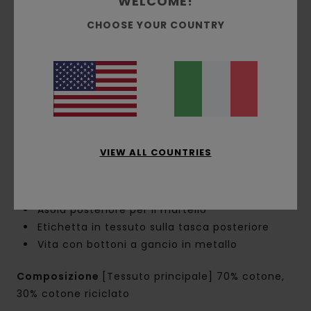
WELCOME!
Chiusura:
chiusura con bottone
Cavallo:
cavallo regular
CHOOSE YOUR COUNTRY
Gamba:
gamba ampia
Orlo interno:
orlo interno da 66 cm
Misura del ginocchio:
26,5 cm
Apertura della gamba:
24 cm
Tasche:
tasca nella cucitura laterale con
taschino portamonete nascosto
Tasca portautensili
VIEW ALL COUNTRIES
Marcatura:
etichetta Element accavallata
davanti
Altre caratteristiche:
rinforzi del ginocchio
Asola posteriore per il martello
Etichetta in tessuto sulla tasca posteriore
Vita con bottoni a gancio in metallo
Composizione
[Tessuto principale] 70% cotone,
30% cotone riciclato