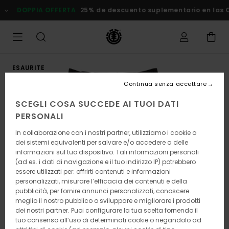
Salta
DOPPIA OFFERTA
25% de descuento suplementario en las Ofe
alle
informazioni
sul
prodotto
ESAURITE
Continua senza accettare
SCEGLI COSA SUCCEDE AI TUOI DATI
PERSONALI
In collaborazione con i nostri partner, utilizziamo i cookie o
dei sistemi equivalenti per salvare e/o accedere a delle
informazioni sul tuo dispositivo. Tali informazioni personali
(ad es. i dati di navigazione e il tuo indirizzo IP) potrebbero
essere utilizzati per: offrirti contenuti e informazioni
personalizzati, misurare l’efficacia dei contenuti e della
pubblicità, per fornire annunci personalizzati, conoscere
meglio il nostro pubblico o sviluppare e migliorare i prodotti
dei nostri partner. Puoi configurare la tua scelta fornendo il
tuo consenso all’uso di determinati cookie o negandolo ad