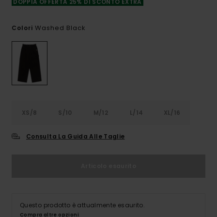
DOPPIA OFFERTA 25% DI SCONTO EXTRA
Washed Black
Colori
XS/8
S/10
M/12
L/14
XL/16
Consulta La Guida Alle Taglie
Articolo esaurito
Questo prodotto è attualmente esaurito.
Compra altre opzioni