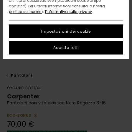
altri tipi di cookie (ad esempio, alcuni cookie di tipo
analitico). Per ulteriori informazioni consulta la nostra
politica sui cookie
e
l'informativa sulla privacy
.
Impostazioni dei cookie
Accetta tutti
Pantaloni
ORGANIC COTTON
Carpenter
Pantaloni con vita elastica Nero Ragazzo 8-16
ECO-BONUS
70,00 €