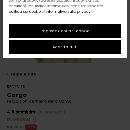
altri tipi di cookie (ad esempio, alcuni cookie di tipo
analitico). Per ulteriori informazioni consulta la nostra
politica sui cookie
e
l'informativa sulla privacy
.
Impostazioni dei cookie
Accetta tutti
Felpe & Pile
RECYCLED
Cargo
Felpa con cerniera Nero Uomo
4.8
(6 Recensioni)
ECO-BONUS
90,00 €
63%