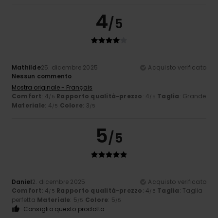
4
/5
Mathilde
25. dicembre 2025
Acquisto verificato
Nessun commento
Mostra originale - Français
Comfort
: 4
Rapporto qualità-prezzo
: 4
Taglia
: Grande
/5
/5
Materiale
: 4
Colore
: 3
/5
/5
5
/5
Daniel
2. dicembre 2025
Acquisto verificato
Comfort
: 4
Rapporto qualità-prezzo
: 4
Taglia
: Taglia
/5
/5
perfetta
Materiale
: 5
Colore
: 5
/5
/5
Consiglio questo prodotto