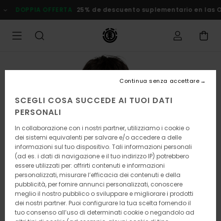
Salta
DOPPIA OFFERTA
25% de descuento suplementario en las
alle
informazioni
sul
prodotto
Continua senza accettare
SCEGLI COSA SUCCEDE AI TUOI DATI
PERSONALI
In collaborazione con i nostri partner, utilizziamo i cookie o
dei sistemi equivalenti per salvare e/o accedere a delle
informazioni sul tuo dispositivo. Tali informazioni personali
(ad es. i dati di navigazione e il tuo indirizzo IP) potrebbero
essere utilizzati per: offrirti contenuti e informazioni
personalizzati, misurare l’efficacia dei contenuti e della
pubblicità, per fornire annunci personalizzati, conoscere
meglio il nostro pubblico o sviluppare e migliorare i prodotti
dei nostri partner. Puoi configurare la tua scelta fornendo il
tuo consenso all’uso di determinati cookie o negandolo ad