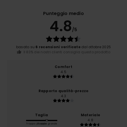
Punteggio medio
4.8
/5
basato su
6 recensioni verificate
dal ottobre 2025
Il 83% dei nostri clienti consiglia questo prodotto
Comfort
4.5
Rapporto qualità-prezzo
4.3
Taglia
Materiale
4.8
Troppo piccolo
Troppo grande