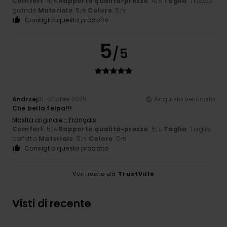
Comfort
: 4
Rapporto qualità-prezzo
: 4
Taglia
: Troppo
/5
/5
grande
Materiale
: 5
Colore
: 5
/5
/5
Consiglio questo prodotto
5
/5
Andrzej
31. ottobre 2025
Acquisto verificato
Che bella felpa!!!
Mostra originale - Français
Comfort
: 5
Rapporto qualità-prezzo
: 5
Taglia
: Taglia
/5
/5
perfetta
Materiale
: 5
Colore
: 5
/5
/5
Consiglio questo prodotto
Verificato da
TrustVille
Visti di recente