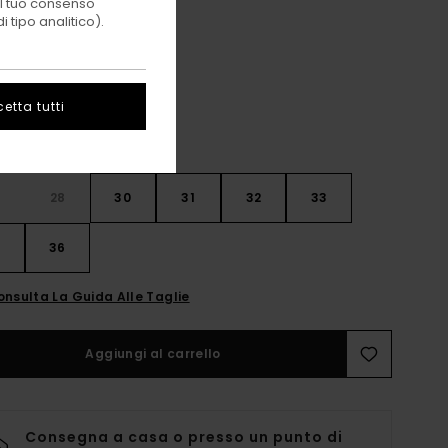
 il tuo consenso
 tipo analitico).
Mid Used
i
etta tutti
28
30
31
32
33
4
36
onsulta La Guida Alle Taglie
Aggiungi al carrello
Consegna a casa o presso un punto di