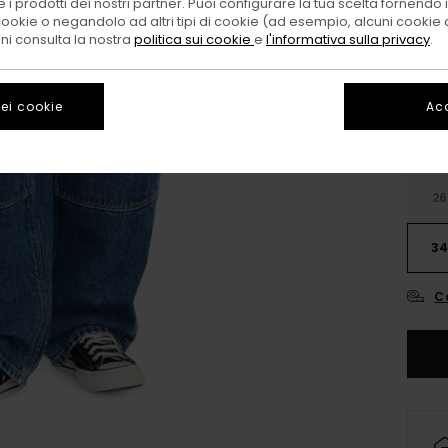
 i prodotti dei nostri partner. Puoi configurare la tua scelta fornendo
cookie o negandolo ad altri tipi di cookie (ad esempio, alcuni cookie di
Color
oni consulta la nostra
politica sui cookie
e
l'informativa sulla privacy
.
ei cookie
Acc
26
3
C