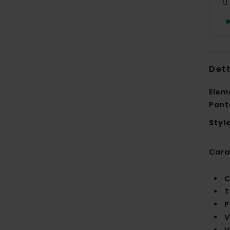
Dett
Elem
Pant
Styl
Cara
C
T
P
V