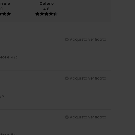
riale
Colore
.0
4.8
Acquisto verificato
lore
: 4
/5
Acquisto verificato
5
/5
Acquisto verificato
lore
: 5