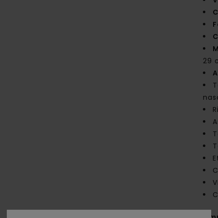
V
C
F
C
M
29 c
A
T
nas
R
A
T
T
E
C
V
C
Com