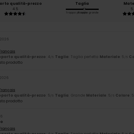
orto qualità-prezzo
Taglia
Mate
4.5
5
Troppo piccolo
Troppo grande
 2026
 Français
porto qualità-prezzo
: 4
Taglia
: Taglia perfetta
Materiale
: 5
Co
/5
/5
sto prodotto
 2026
 Français
porto qualità-prezzo
: 5
Taglia
: Grande
Materiale
: 5
Colore
: 
/5
/5
sto prodotto
26
to
 Français
porto qualità-prezzo
: 4
Taglia
: Taglia perfetta
Materiale
: 5
Co