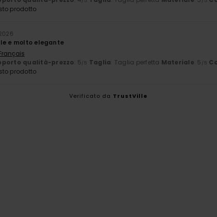
/5
/5
sto prodotto
 2026
le e molto elegante
 Français
porto qualità-prezzo
: 5
Taglia
: Taglia perfetta
Materiale
: 5
Co
/5
/5
sto prodotto
Verificato da
TrustVille