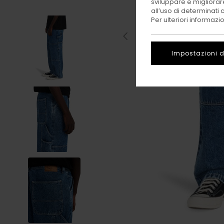
sviluppare e migliorare
all’uso di determinati 
Per ulteriori informazi
Impostazioni d