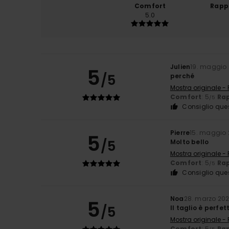
Comfort
Rapp
5.0
Julien
19. maggio
5
/5
perché
Mostra originale -
Comfort
: 5
Rap
/5
Consiglio que
Pierre
15. maggio
5
/5
Molto bello
Mostra originale -
Comfort
: 5
Rap
/5
Consiglio que
Noa
28. marzo 20
5
/5
Il taglio è perfet
Mostra originale -
Comfort
: 5
Rap