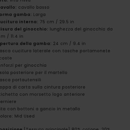
ita:
vita fissa
avallo:
cavallo basso
orma gamba:
Larga
ucitura interna:
75 cm / 29.5 in
isura del ginocchio:
lunghezza del ginocchio da
m / 11.4 in
pertura della gamba:
24 cm / 9.4 in
asca cucitura laterale con tasche portamonete
coste
inforzi per ginocchia
sola posteriore per il martello
asca portautensili
oppa di carta sulla cintura posteriore
tichetta con morsetto logo anteriore
erniere
ita con bottoni a gancio in metallo
olore: Mid Used
posizione
[Tessuto principale] 80% cotone, 20%