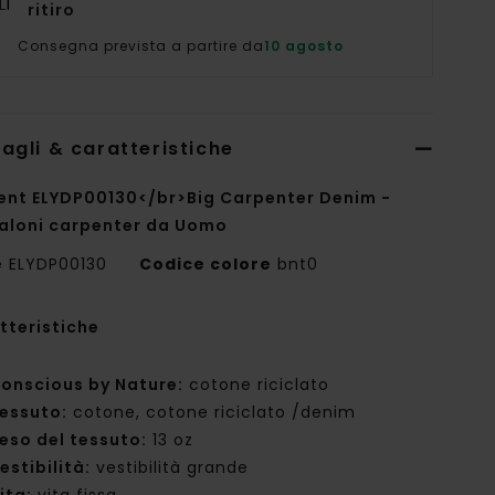
ritiro
Consegna prevista a partire da
10 agosto
agli & caratteristiche
ent ELYDP00130</br>Big Carpenter Denim -
aloni carpenter da Uomo
e
ELYDP00130
Codice colore
bnt0
tteristiche
onscious by Nature:
cotone riciclato
essuto:
cotone, cotone riciclato /denim
eso del tessuto:
13 oz
estibilità:
vestibilità grande