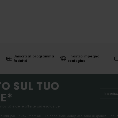
Unisciti al programma
Il nostro impegno
fedeltà
ecologico
TO SUL TUO
E*
 novità e delle offerte più esclusive.
 valida per i nuovi membri - Le condizioni complete sono disponibili nel