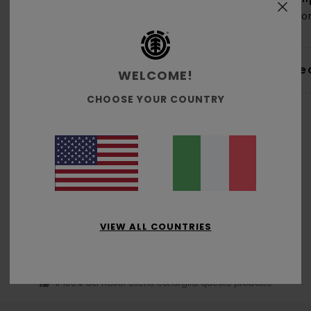
coton
Sped
WELCOME!
CHOOSE YOUR COUNTRY
Punteggio medio
5.0
VIEW ALL COUNTRIES
/5
basato su
4 recensioni verificate
dal marzo 2026
Il 100% dei nostri clienti consiglia questo prodotto