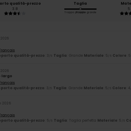
orto qualità-prezzo
Taglia
Mate
3.8
5
Troppo piccolo
Troppo grande
 2026
 Français
porto qualità-prezzo
: 3
Taglia
: Grande
Materiale
: 5
Colore
: 5
/5
/5
 2026
 largo
 Français
porto qualità-prezzo
: 3
Taglia
: Grande
Materiale
: 5
Colore
: 4
/5
/5
o 2026
 Français
porto qualità-prezzo
: 5
Taglia
: Taglia perfetta
Materiale
: 5
Co
/5
/5