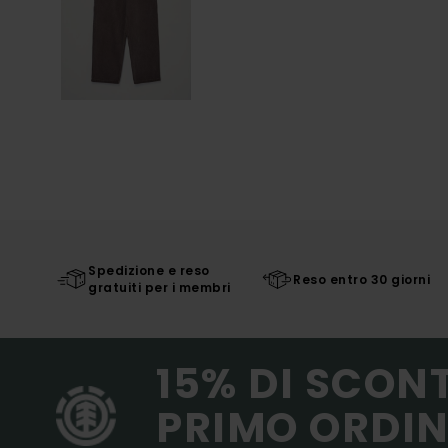
Spedizione e reso
Reso entro 30 giorni
gratuiti per i membri
15% DI SCON
PRIMO ORDIN