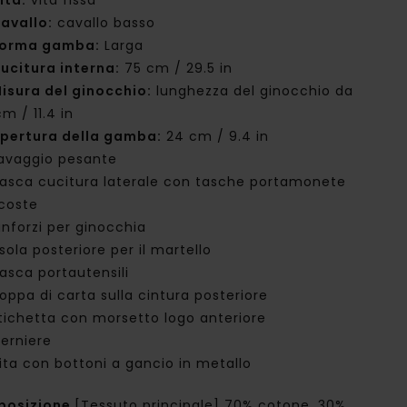
ita:
vita fissa
avallo:
cavallo basso
orma gamba:
Larga
ucitura interna:
75 cm / 29.5 in
isura del ginocchio:
lunghezza del ginocchio da
m / 11.4 in
pertura della gamba:
24 cm / 9.4 in
avaggio pesante
asca cucitura laterale con tasche portamonete
coste
inforzi per ginocchia
sola posteriore per il martello
asca portautensili
oppa di carta sulla cintura posteriore
tichetta con morsetto logo anteriore
erniere
ita con bottoni a gancio in metallo
posizione
[Tessuto principale] 70% cotone, 30%