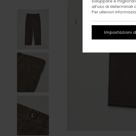
sviluppare e migliorare
all’uso di determinati 
Per ulteriori informazi
Impostazioni d