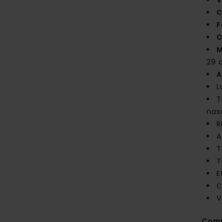
V
C
F
C
M
29 c
A
L
T
nas
R
A
T
T
E
C
V
Com