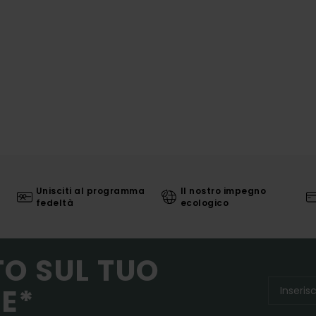
Unisciti al programma
Il nostro impegno
fedeltà
ecologico
TO SUL TUO
E*