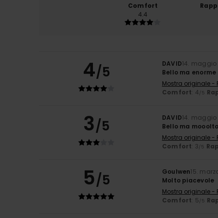
Comfort
Rapp
4.4
4
DAVID
14. maggio
/5
Bello ma enorme
Mostra originale -
Comfort
: 4
Rap
/5
3
DAVID
14. maggio
/5
Bello ma mooolto
Mostra originale -
Comfort
: 3
Rap
/5
5
Goulwen
15. marz
/5
Molto piacevole
Mostra originale -
Comfort
: 5
Rap
/5