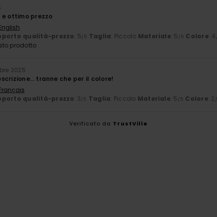
6
 e ottimo prezzo
English
porto qualità-prezzo
: 5
Taglia
: Piccolo
Materiale
: 5
Colore
: 4
/5
/5
sto prodotto
bre 2025
crizione… tranne che per il colore!
 Français
porto qualità-prezzo
: 3
Taglia
: Piccolo
Materiale
: 5
Colore
: 2
/5
/5
Verificato da
TrustVille