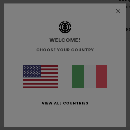
coton
Sped
WELCOME!
CHOOSE YOUR COUNTRY
Punteggio medio
4.2
/5
VIEW ALL COUNTRIES
basato su
5 recensioni verificate
dal novembre 2025
Il 20% dei nostri clienti consiglia questo prodotto