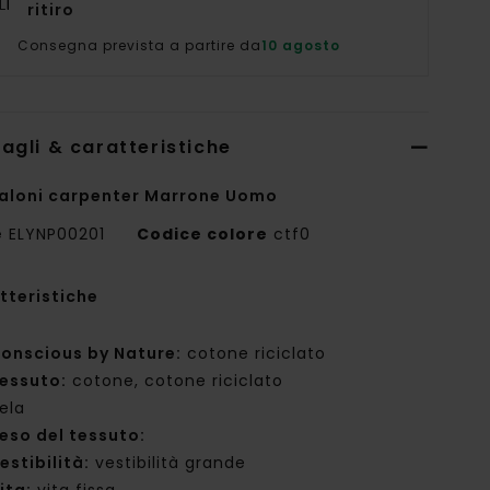
ritiro
Consegna prevista a partire da
10 agosto
agli & caratteristiche
aloni carpenter Marrone Uomo
e
ELYNP00201
Codice colore
ctf0
tteristiche
onscious by Nature:
cotone riciclato
essuto:
cotone, cotone riciclato
ela
eso del tessuto:
estibilità:
vestibilità grande