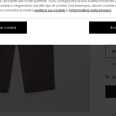
 i prodotti dei nostri partner. Puoi configurare la tua scelta fornendo
cookie o negandolo ad altri tipi di cookie (ad esempio, alcuni cookie di
Color
oni consulta la nostra
politica sui cookie
e
l'informativa sulla privacy
.
ei cookie
Acc
26
3
C