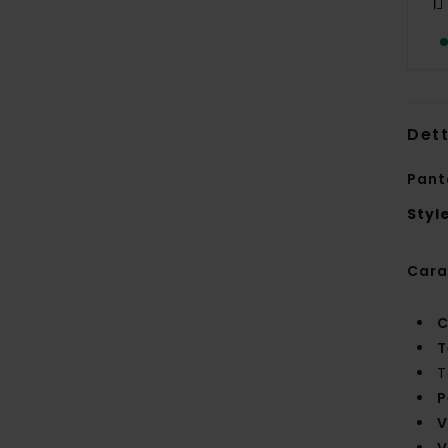
Dett
Pant
Styl
Cara
C
T
T
P
V