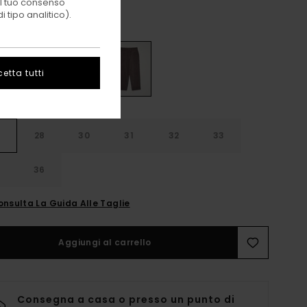
 il tuo consenso
 tipo analitico).
Java
i
etta tutti
28
30
31
32
33
4
36
onsulta La Guida Alle Taglie
Aggiungi al carrello
Consegna a casa o presso un punto di