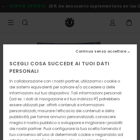
Salta
PPIA OFFERTA
25% de descuento suplementario en las Ofertas
alle
informazioni
sul
prodotto
Continua senza accettare
SCEGLI COSA SUCCEDE AI TUOI DATI
PERSONALI
In collaborazione con i nostri partner, utilizziamo i cookie o
dei sistemi equivalenti per salvare e/o accedere a delle
informazioni sul tuo dispositivo. Tali informazioni personali
(ad es. i dati di navigazione e il tuo indirizzo IP) potrebbero
essere utilizzati per: offrirti contenuti e informazioni
personalizzati, misurare l’efficacia dei contenuti e della
pubblicità, per fornire annunci personalizzati, conoscere
meglio il nostro pubblico o sviluppare e migliorare i prodotti
dei nostri partner. Puoi configurare la tua scelta fornendo il
tuo consenso all’uso di determinati cookie o negandolo ad