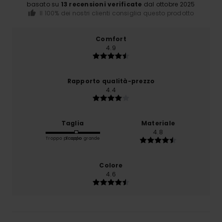
basato su
13 recensioni verificate
dal ottobre 2025
Il 100% dei nostri clienti consiglia questo prodotto
Comfort
4.9
Rapporto qualità-prezzo
4.4
Taglia
Materiale
4.8
Troppo piccolo
Troppo grande
Colore
4.6