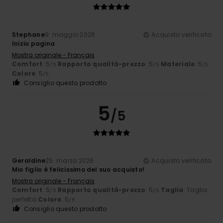
Stephane
9. maggio 2026
Acquisto verificato
Inizio pagina
Mostra originale - Français
Comfort
: 5
Rapporto qualità-prezzo
: 5
Materiale
: 5
/5
/5
/5
Colore
: 5
/5
Consiglio questo prodotto
5
/5
Geraldine
25. marzo 2026
Acquisto verificato
Mio figlio è felicissimo del suo acquisto!
Mostra originale - Français
Comfort
: 5
Rapporto qualità-prezzo
: 5
Taglia
: Taglia
/5
/5
perfetta
Colore
: 5
/5
Consiglio questo prodotto