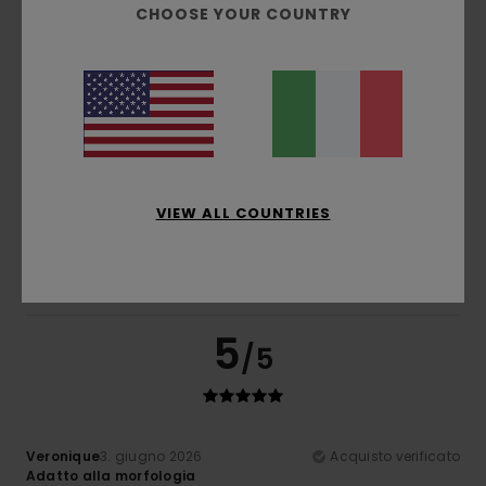
Consiglio questo prodotto
CHOOSE YOUR COUNTRY
5
/5
Veronique
3. giugno 2026
Acquisto verificato
Adatto alla morfologia
VIEW ALL COUNTRIES
Mostra originale - Français
Comfort
: 5
Rapporto qualità-prezzo
: 5
Taglia
: Taglia
/5
/5
perfetta
Materiale
: 5
Colore
: 5
/5
/5
Consiglio questo prodotto
5
/5
Veronique
3. giugno 2026
Acquisto verificato
Adatto alla morfologia