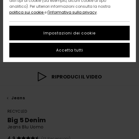
altri tipi di cookie (ad esempio, alcuni cookie di tipo
analitico). Per ulteriori informazioni consulta la nostra
politica sui cookie
e
l'informativa sulla privacy
.
Impostazioni dei cookie
Accetta tutti
RIPRODUCI IL VIDEO
Jeans
RECYCLED
Big 5 Denim
Jeans Blu Uomo
4.9
(13 Recensioni)