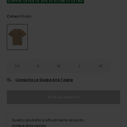
DOPPIA OFFERTA 25% DI SCONTO EXTRA
Khaki
Colori
XS
S
M
L
XL
Consulta La Guida Alle Taglie
Articolo esaurito
Questo prodotto è attualmente esaurito.
Compra altre opzioni