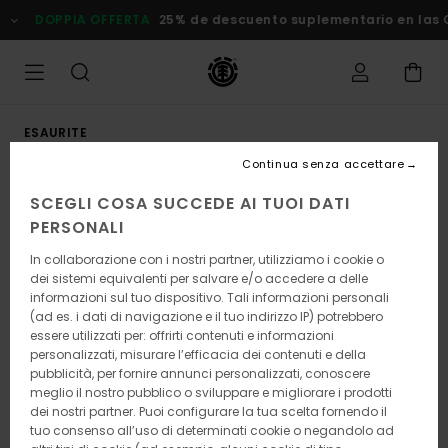
Salta
DOPPIA OFFERTA
25% de descuento suplementario en las Ofe
alle
informazioni
sul
prodotto
ESAURITE
Continua senza accettare
SCEGLI COSA SUCCEDE AI TUOI DATI
PERSONALI
In collaborazione con i nostri partner, utilizziamo i cookie o
dei sistemi equivalenti per salvare e/o accedere a delle
informazioni sul tuo dispositivo. Tali informazioni personali
(ad es. i dati di navigazione e il tuo indirizzo IP) potrebbero
essere utilizzati per: offrirti contenuti e informazioni
personalizzati, misurare l’efficacia dei contenuti e della
pubblicità, per fornire annunci personalizzati, conoscere
meglio il nostro pubblico o sviluppare e migliorare i prodotti
dei nostri partner. Puoi configurare la tua scelta fornendo il
tuo consenso all’uso di determinati cookie o negandolo ad