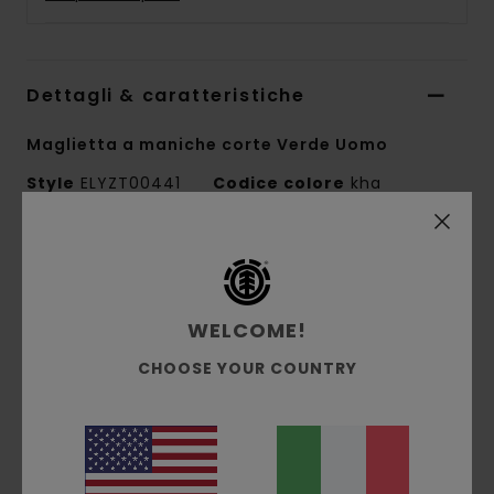
Dettagli & caratteristiche
Maglietta a maniche corte Verde Uomo
Style
ELYZT00441
Codice colore
kha
Caratteristiche
Collezione:
collezione Element x Timber
WELCOME!
Tessuto:
morbido jersey singolo di 100%
cotone biologico [180 g/m2]
CHOOSE YOUR COUNTRY
vestibilità:
vestibilità regular
Collo:
Girocollo
Maniche:
maniche corte
Marcatura:
stampa a base d'acqua su petto