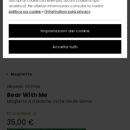
altri tipi di cookie (ad esempio, alcuni cookie di tipo
analitico). Per ulteriori informazioni consulta la nostra
politica sui cookie
e
l'informativa sulla privacy
.
Impostazioni dei cookie
Accetta tutti
Magliette
ORGANIC COTTON
Bear With Me
Maglietta a maniche corte Verde Uomo
ECO-BONUS
35,00 €