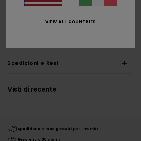
e schiena
Orlo interno con etichetta a bandiera Timber
/ Element
VIEW ALL COUNTRIES
Composizione
[Tessuto principale] 100% cotone
biologico
Spedizioni e Resi
Visti di recente
Spedizione e reso gratuiti per i membri
Reso entro 30 giorni