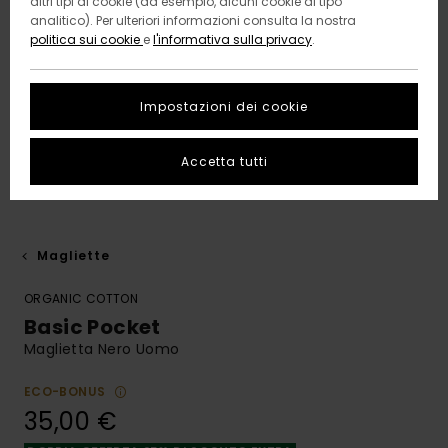
altri tipi di cookie (ad esempio, alcuni cookie di tipo
analitico). Per ulteriori informazioni consulta la nostra
politica sui cookie
e
l'informativa sulla privacy
.
Impostazioni dei cookie
Accetta tutti
Magliette
ORGANIC COTTON
Basic Pocket
Maglietta Nero Uomo
ECO-BONUS
35,00 €