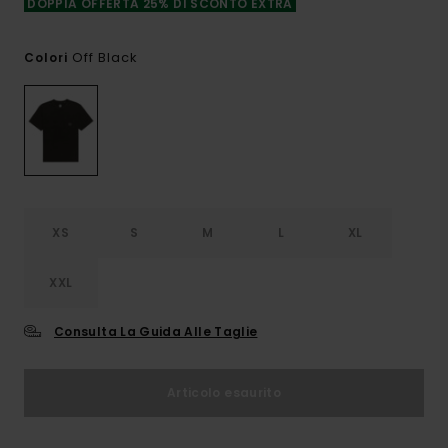
DOPPIA OFFERTA 25% DI SCONTO EXTRA
Off Black
Colori
XS
S
M
L
XL
XXL
Consulta La Guida Alle Taglie
Articolo esaurito