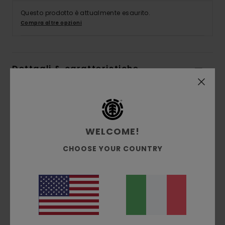
Questo prodotto è attualmente esaurito.
Compra altre opzioni
Dettagli & caratteristiche
Maglietta Nero Uomo
Style
ELYKT00118
Codice colore
kta0
WELCOME!
Caratteristiche
CHOOSE YOUR COUNTRY
Tessuto:
cotone biologico [160 g/m2] con
tintura a pigmenti
vestibilità:
vestibilità regular
Collo:
Girocollo
Tasca sul petto con toppa marcata