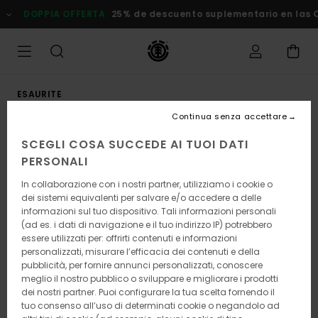
Salta
DOPPIA OFFERTA
25% de descuento suplementario en las Ofe
alle
informazioni
sul
prodotto
ESAURITE
Continua senza accettare
SCEGLI COSA SUCCEDE AI TUOI DATI
PERSONALI
In collaborazione con i nostri partner, utilizziamo i cookie o
dei sistemi equivalenti per salvare e/o accedere a delle
informazioni sul tuo dispositivo. Tali informazioni personali
(ad es. i dati di navigazione e il tuo indirizzo IP) potrebbero
essere utilizzati per: offrirti contenuti e informazioni
personalizzati, misurare l’efficacia dei contenuti e della
pubblicità, per fornire annunci personalizzati, conoscere
meglio il nostro pubblico o sviluppare e migliorare i prodotti
dei nostri partner. Puoi configurare la tua scelta fornendo il
tuo consenso all’uso di determinati cookie o negandolo ad