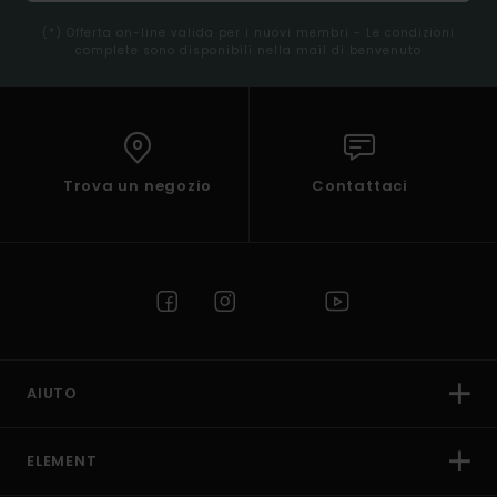
(*) Offerta on-line valida per i nuovi membri - Le condizioni
complete sono disponibili nella mail di benvenuto
Trova un negozio
Contattaci
AIUTO
ELEMENT