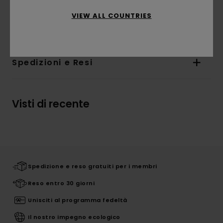
Composizione
[Tessuto principale] 100% cotone
VIEW ALL COUNTRIES
biologico
Spedizioni e Resi
Visti di recente
Spedizione e reso gratuiti per i membri
Reso entro 30 giorni
Unisciti al programma fedeltà
Il nostro impegno ecologico