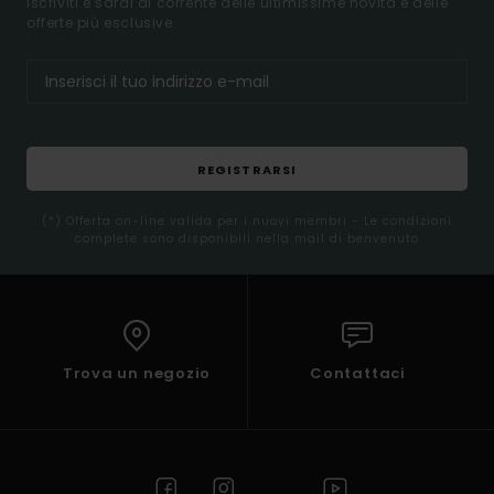
Iscriviti e sarai al corrente delle ultimissime novità e delle
offerte più esclusive.
REGISTRARSI
(*) Offerta on-line valida per i nuovi membri - Le condizioni
complete sono disponibili nella mail di benvenuto
Trova un negozio
Contattaci