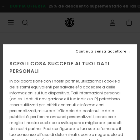
Salta
DOPPIA OFFERTA
25% de descuento suplementario en las Ofer
alle
informazioni
sul
prodotto
Continua senza accettare
SCEGLI COSA SUCCEDE AI TUOI DATI
PERSONALI
In collaborazione con i nostri partner, utilizziamo i cookie o
dei sistemi equivalenti per salvare e/o accedere a delle
informazioni sul tuo dispositivo. Tali informazioni personali
(ad es. i dati di navigazione e il tuo indirizzo IP) potrebbero
essere utilizzati per: offrirti contenuti e informazioni
personalizzati, misurare l’efficacia dei contenuti e della
pubblicità, per fornire annunci personalizzati, conoscere
meglio il nostro pubblico o sviluppare e migliorare i prodotti
dei nostri partner. Puoi configurare la tua scelta fornendo il
tuo consenso all’uso di determinati cookie o negandolo ad