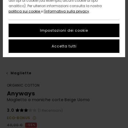
altri tipi di cookie (ad esempio, alcuni cookie di tipo
analitico). Per ulteriori informazioni consulta la nostra
politica sui cookie
e
l'informativa sulla privacy
.
Impostazioni dei cookie
Accetta tutti
Magliette
ORGANIC COTTON
Anyways
Maglietta a maniche corte Beige Uomo
3.0
(1 Recensioni)
ECO-BONUS
40,00 €
55%