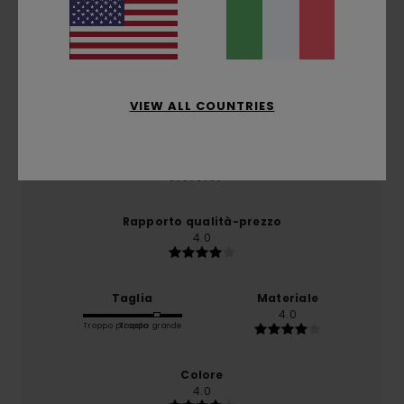
3.0
/5
basato su
1 recensioni verificate
dal gennaio 2026
Il 0% dei nostri clienti consiglia questo prodotto
VIEW ALL COUNTRIES
Comfort
4.0
Rapporto qualità-prezzo
4.0
Taglia
Materiale
4.0
Troppo piccolo
Troppo grande
Colore
4.0