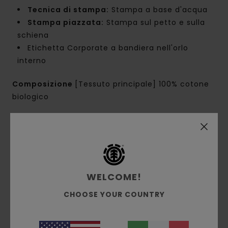
Tecnica di stampa:
Stampa a base d'acqua
Stampa piazzata:
Stampa sul petto e sulla
schiena
Etichetta Corporate a bandiera nell'orlo
interno
Composizione
[Tessuto principale] 100% cotone
biologico
Spedizioni e Resi
WELCOME!
Recensioni dei clienti
CHOOSE YOUR COUNTRY
Punteggio medio