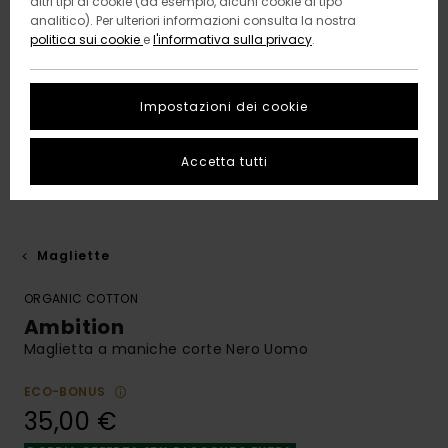
altri tipi di cookie (ad esempio, alcuni cookie di tipo
analitico). Per ulteriori informazioni consulta la nostra
politica sui cookie
e
l'informativa sulla privacy
.
Impostazioni dei cookie
Accetta tutti
Magliette
ORGANIC COTTON
Ambition
Maglietta a maniche corte Nero Uomo
ECO-BONUS
35,00 €