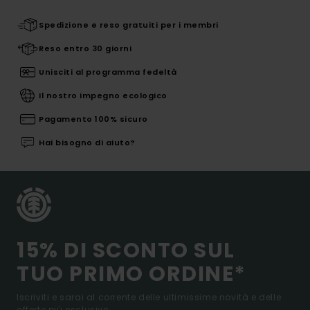
Spedizione e reso gratuiti per i membri
Reso entro 30 giorni
Unisciti al programma fedeltà
Il nostro impegno ecologico
Pagamento 100% sicuro
Hai bisogno di aiuto?
15% DI SCONTO SUL
TUO PRIMO ORDINE*
Iscriviti e sarai al corrente delle ultimissime novità e delle
offerte più esclusive.