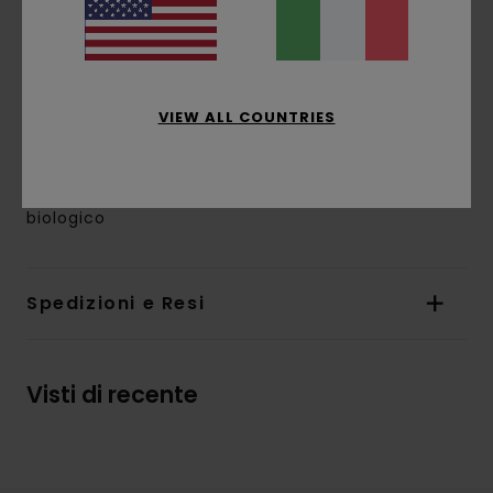
Marcatura:
stampa a base d'acqua su petto
e schiena
Altre caratteristiche:
etichetta Corporate a
bandiera nell'orlo interno
L'aspetto del prodotto potrebbe cambiare a
VIEW ALL COUNTRIES
seconda della posizione della stampa
Composizione
[Tessuto principale] 100% cotone
biologico
Spedizioni e Resi
Visti di recente