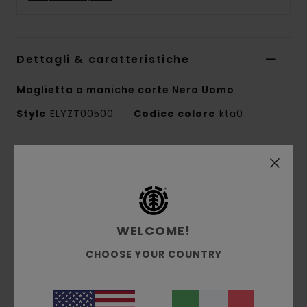
Dettagli & caratteristiche
Maglietta a maniche corte Nero Uomo
Style
ELYZT00500
Codice colore
kta0
Caratteristiche
Collezione:
collezione Mainline
Tessuto:
morbido jersey singolo di 100%
cotone biologico [180 g/m2]
WELCOME!
Conscious by Nature:
cotone biologico
CHOOSE YOUR COUNTRY
vestibilità:
vestibilità regular
Collo:
Girocollo
Maniche:
maniche corte