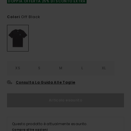
DOPPIA OFFERTA 25% DI SCONTO EXTRA
Off Black
Colori
XS
S
M
L
XL
Consulta La Guida Alle Taglie
Articolo esaurito
Questo prodotto è attualmente esaurito.
Compra altre opzioni