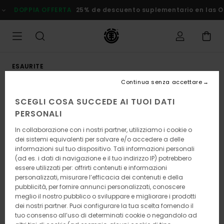
Salta
DOPPIA OFFERTA
25% de descuento suplementario en las Ofer
alle
informazioni
sul
prodotto
ESAURITE
Continua senza accettare
SCEGLI COSA SUCCEDE AI TUOI DATI
PERSONALI
In collaborazione con i nostri partner, utilizziamo i cookie o
dei sistemi equivalenti per salvare e/o accedere a delle
informazioni sul tuo dispositivo. Tali informazioni personali
(ad es. i dati di navigazione e il tuo indirizzo IP) potrebbero
essere utilizzati per: offrirti contenuti e informazioni
personalizzati, misurare l’efficacia dei contenuti e della
pubblicità, per fornire annunci personalizzati, conoscere
meglio il nostro pubblico o sviluppare e migliorare i prodotti
dei nostri partner. Puoi configurare la tua scelta fornendo il
tuo consenso all’uso di determinati cookie o negandolo ad