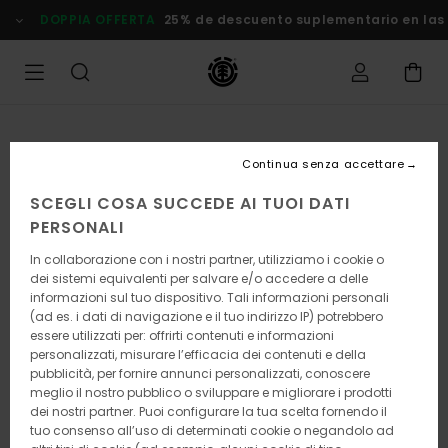
Salta
DOPPIA OFFERTA
25% de descuento suplementario en las Ofer
alle
informazioni
sul
prodotto
Continua senza accettare
SCEGLI COSA SUCCEDE AI TUOI DATI
PERSONALI
In collaborazione con i nostri partner, utilizziamo i cookie o
dei sistemi equivalenti per salvare e/o accedere a delle
informazioni sul tuo dispositivo. Tali informazioni personali
(ad es. i dati di navigazione e il tuo indirizzo IP) potrebbero
essere utilizzati per: offrirti contenuti e informazioni
personalizzati, misurare l’efficacia dei contenuti e della
pubblicità, per fornire annunci personalizzati, conoscere
meglio il nostro pubblico o sviluppare e migliorare i prodotti
dei nostri partner. Puoi configurare la tua scelta fornendo il
tuo consenso all’uso di determinati cookie o negandolo ad