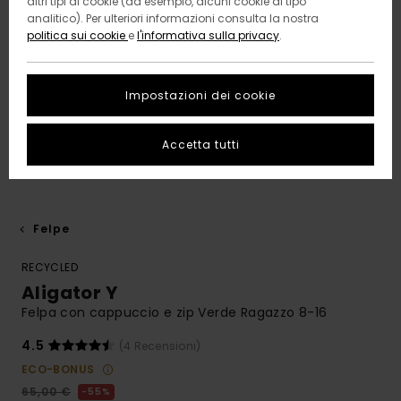
altri tipi di cookie (ad esempio, alcuni cookie di tipo
analitico). Per ulteriori informazioni consulta la nostra
politica sui cookie
e
l'informativa sulla privacy
.
Impostazioni dei cookie
Accetta tutti
Felpe
RECYCLED
Aligator Y
Felpa con cappuccio e zip Verde Ragazzo 8-16
4.5
(4 Recensioni)
ECO-BONUS
65,00 €
55%