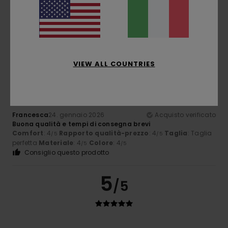
Colore
4.7
4
VIEW ALL COUNTRIES
/5
Francesca
24. gennaio 2026
Acquisto verificato
Buona qualità e tempi di consegna brevi
Comfort
: 4
Rapporto qualità-prezzo
: 4
Taglia
: Taglia
/5
/5
perfetta
Materiale
: 4
Colore
: 4
/5
/5
Consiglio questo prodotto
5
/5