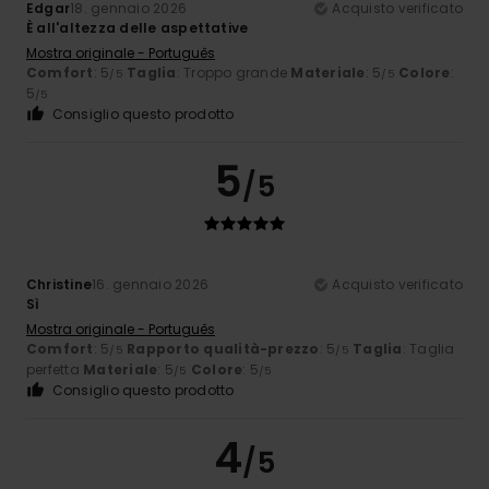
Edgar
18. gennaio 2026
Acquisto verificato
È all'altezza delle aspettative
Mostra originale - Português
Comfort
: 5
Taglia
: Troppo grande
Materiale
: 5
Colore
:
/5
/5
5
/5
Consiglio questo prodotto
5
/5
Christine
16. gennaio 2026
Acquisto verificato
Sì
Mostra originale - Português
Comfort
: 5
Rapporto qualità-prezzo
: 5
Taglia
: Taglia
/5
/5
perfetta
Materiale
: 5
Colore
: 5
/5
/5
Consiglio questo prodotto
4
/5