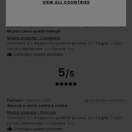
VIEW ALL COUNTRIES
Montse
19. febbraio 2026
Acquisto verificato
Mi piacciono questi manga
Mostra originale - Castellano
Comfort
: 5
Rapporto qualità-prezzo
: 5
Taglia
: Taglia
/5
/5
perfetta
Materiale
: 5
Colore
: 5
/5
/5
Consiglio questo prodotto
5
/5
Patrice
6. febbraio 2026
Acquisto verificato
Giacca a vento calda e carina
Mostra originale - Français
Comfort
: 5
Rapporto qualità-prezzo
: 4
Taglia
: Taglia
/5
/5
perfetta
Materiale
: 5
Colore
: 5
/5
/5
Consiglio questo prodotto