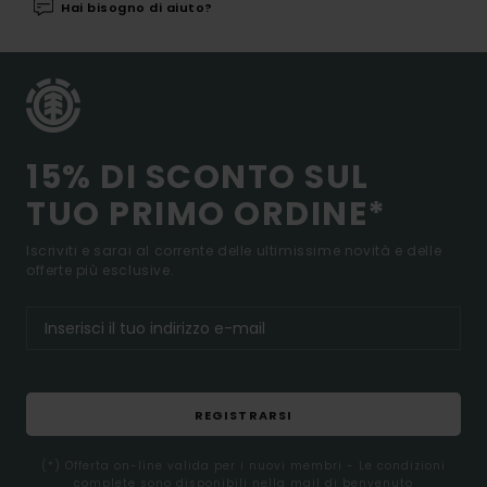
Hai bisogno di aiuto?
15% DI SCONTO SUL
TUO PRIMO ORDINE*
Iscriviti e sarai al corrente delle ultimissime novità e delle
offerte più esclusive.
REGISTRARSI
(*) Offerta on-line valida per i nuovi membri - Le condizioni
complete sono disponibili nella mail di benvenuto