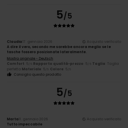
5
/5
Claudia
17. gennaio 2026
Acquisto verificato
A dire il vero, secondo me sarebbe ancora meglio se le
tasche fossero posizionate lateralmente.
Mostra originale - Deutsch
Comfort
: 5
Rapporto qualità-prezzo
: 5
Taglia
: Taglia
/5
/5
perfetta
Materiale
: 5
Colore
: 5
/5
/5
Consiglio questo prodotto
5
/5
Marta
11. gennaio 2026
Acquisto verificato
Tutto impeccabile