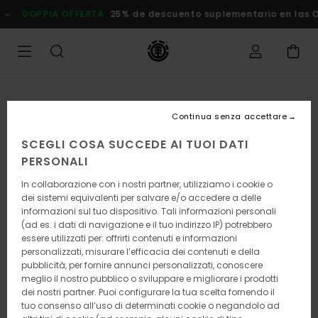
Salta
DOPPIA OFFERTA
25% de descuento suplementario en las
alle
informazioni
sul
prodotto
Continua senza accettare
SCEGLI COSA SUCCEDE AI TUOI DATI
PERSONALI
In collaborazione con i nostri partner, utilizziamo i cookie o
dei sistemi equivalenti per salvare e/o accedere a delle
informazioni sul tuo dispositivo. Tali informazioni personali
(ad es. i dati di navigazione e il tuo indirizzo IP) potrebbero
essere utilizzati per: offrirti contenuti e informazioni
personalizzati, misurare l’efficacia dei contenuti e della
pubblicità, per fornire annunci personalizzati, conoscere
meglio il nostro pubblico o sviluppare e migliorare i prodotti
dei nostri partner. Puoi configurare la tua scelta fornendo il
tuo consenso all’uso di determinati cookie o negandolo ad