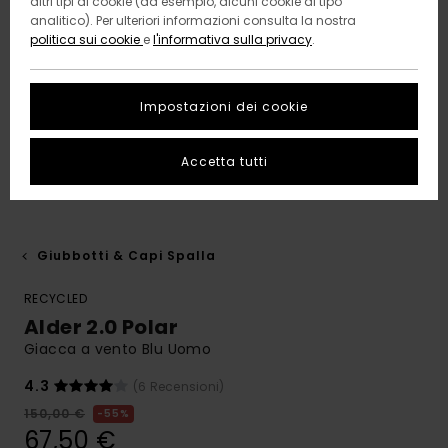
altri tipi di cookie (ad esempio, alcuni cookie di tipo
analitico). Per ulteriori informazioni consulta la nostra
politica sui cookie
e
l'informativa sulla privacy
.
Impostazioni dei cookie
Accetta tutti
Giubbotti & Capi Spalla
RECYCLED
Alder 2.0 Polar
Giacca a vento Blu Uomo
4.3
(6 Recensioni)
150,00 €
55%
67,50 €