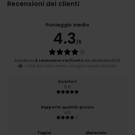
Recensioni dei clienti
Punteggio medio
4.3
/5
basato su
6 recensioni verificate
dal dicembre 2025
Il 83% dei nostri clienti consiglia questo prodotto
Comfort
5.0
Rapporto qualità-prezzo
4.0
Taglia
Materiale