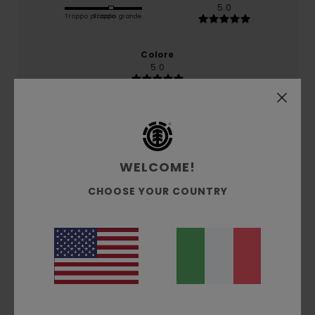
5.0
Troppo piccolo
Troppo grande
Colore
5.0
5
/5
WELCOME!
CHOOSE YOUR COUNTRY
Montse
19. febbraio 2026
Acquisto verificato
Molto comoda e calda
Mostra originale - Castellano
Comfort
: 5
Taglia
: Troppo grande
Colore
: 5
/5
/5
Consiglio questo prodotto
5
/5