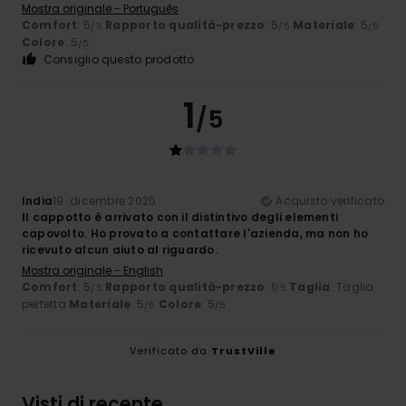
Mostra originale - Português
Comfort
: 5
Rapporto qualità-prezzo
: 5
Materiale
: 5
/5
/5
/5
Colore
: 5
/5
Consiglio questo prodotto
1
/5
India
19. dicembre 2025
Acquisto verificato
Il cappotto è arrivato con il distintivo degli elementi
capovolto. Ho provato a contattare l'azienda, ma non ho
ricevuto alcun aiuto al riguardo.
Mostra originale - English
Comfort
: 5
Rapporto qualità-prezzo
: 1
Taglia
: Taglia
/5
/5
perfetta
Materiale
: 5
Colore
: 5
/5
/5
Verificato da
TrustVille
Visti di recente