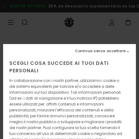
Salta
DOPPIA OFFERTA
25% de descuento suplementario en las Ofe
alle
informazioni
sul
prodotto
Continua senza accettare
SCEGLI COSA SUCCEDE AI TUOI DATI
PERSONALI
In collaborazione con i nostri partner, utilizziamo i cookie o
dei sistemi equivalenti per salvare e/o accedere a delle
informazioni sul tuo dispositivo. Tali informazioni personali
(ad es. i dati di navigazione e il tuo indirizzo IP) potrebbero
essere utilizzati per: offrirti contenuti e informazioni
personalizzati, misurare l’efficacia dei contenuti e della
pubblicità, per fornire annunci personalizzati, conoscere
meglio il nostro pubblico o sviluppare e migliorare i prodotti
dei nostri partner. Puoi configurare la tua scelta fornendo il
tuo consenso all’uso di determinati cookie o negandolo ad