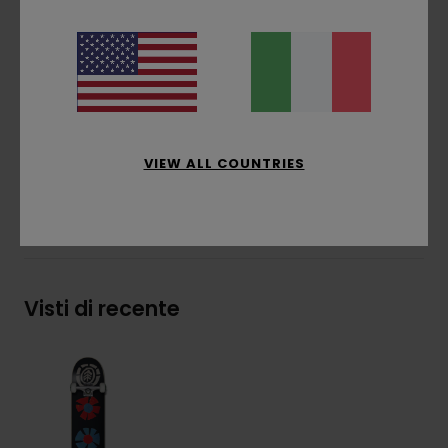
Stampa: grafica inferiore trasferita a caldo
Grip standard
Bulloni esagonali da 7/8"
Cuscinetti ABEC 5
Composizione
[Tessuto principale] 75% acero
15% acciaio 8% uretano 2% carta abrasiva
VIEW ALL COUNTRIES
Spedizioni e Resi
Visti di recente