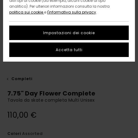
altri tipi di cookie (ad esempio, alcuni cookie di tipo
analitico). Per ulteriori informazioni consulta la nostra
politica sui cookie
e
l'informativa sulla privacy
.
Impostazioni dei cookie
Accetta tutti
Completi
7.75" Day Flower Complete
Tavola da skate completa Multi Unisex
110,00 €
Assorted
Colori