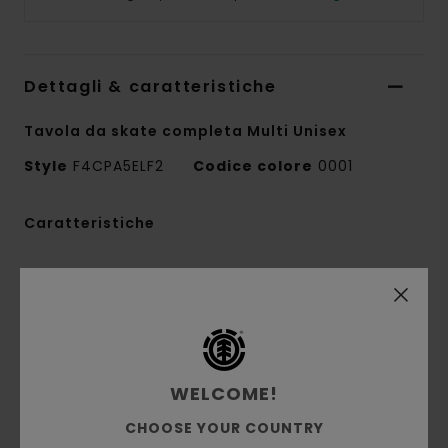
Dettagli & caratteristiche
Tavola da skate completa Multi Unisex
Style
F4CPA5ELF2
Codice colore
0001
Caratteristiche
Larghezza: 7,75"
Ruote bianche da 52 mm x 99a con grafica
Truck Element non lucidati da 5,0” con
boccole bianche 90a
Tutte le tavole da skate complete includono:
WELCOME!
Laminazione: Acero cinese
Dettagli: All natural
CHOOSE YOUR COUNTRY