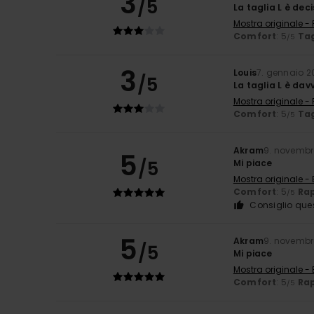
3
/5
La taglia L è dec
Mostra originale -
Comfort
: 5
Tag
/5
3
Louis
7. gennaio 2
/5
La taglia L è dav
Mostra originale -
Comfort
: 5
Tag
/5
Akram
9. novembr
5
/5
Mi piace
Mostra originale - 
Comfort
: 5
Rap
/5
Consiglio que
5
Akram
9. novembr
/5
Mi piace
Mostra originale - 
Comfort
: 5
Rap
/5