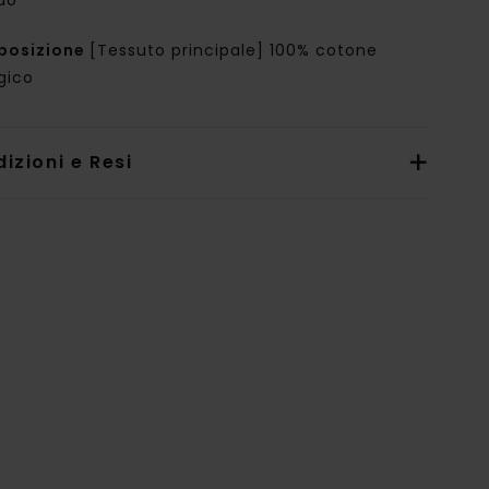
do
posizione
[Tessuto principale] 100% cotone
gico
izioni e Resi