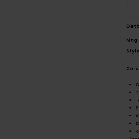
Dett
Magl
Styl
Cara
C
T
F
P
V
C
R