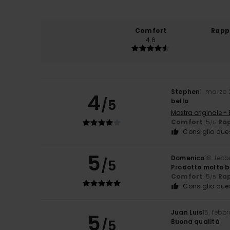
Comfort
Rapp
4.6
Stephen
1. marzo
4
/5
bello
Mostra originale - 
Comfort
: 5
Rap
/5
Consiglio que
5
Domenico
18. feb
/5
Prodotto molto b
Comfort
: 5
Rap
/5
Consiglio que
Juan Luis
15. febb
5
/5
Buona qualità