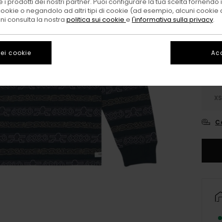
 i prodotti dei nostri partner. Puoi configurare la tua scelta fornendo
cookie o negandolo ad altri tipi di cookie (ad esempio, alcuni cookie di
Color
oni consulta la nostra
politica sui cookie
e
l'informativa sulla privacy
.
ei cookie
Acc
X
C