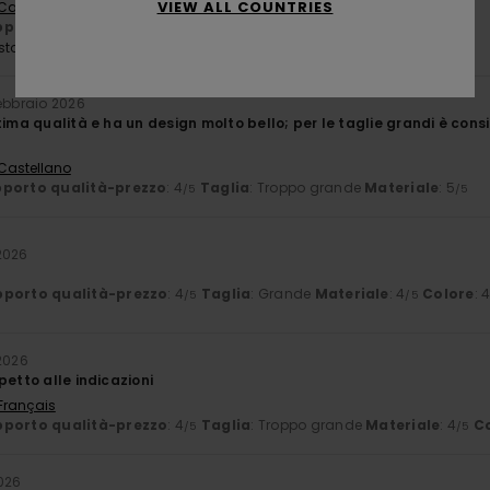
VIEW ALL COUNTRIES
 Castellano
porto qualità-prezzo
: 5
Taglia
: Grande
Materiale
: 5
/5
/5
sto prodotto
febbraio 2026
tima qualità e ha un design molto bello; per le taglie grandi è consi
 Castellano
porto qualità-prezzo
: 4
Taglia
: Troppo grande
Materiale
: 5
/5
/5
2026
porto qualità-prezzo
: 4
Taglia
: Grande
Materiale
: 4
Colore
: 
/5
/5
2026
petto alle indicazioni
 Français
porto qualità-prezzo
: 4
Taglia
: Troppo grande
Materiale
: 4
C
/5
/5
026