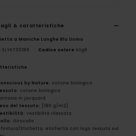
agli & caratteristiche
ietta a Maniche Lunghe Blu Uomo
e
ELYKT00189
Codice colore
btg6
tteristiche
onscious by Nature:
cotone biologico
essuto:
cotone biologico
antasia in jacquard
eso del tessuto:
[180 g/m2]
estibilità:
vestibilità rilassata
ollo:
Girocollo
ifinitura/Etichetta: etichetta con logo tessuta sul