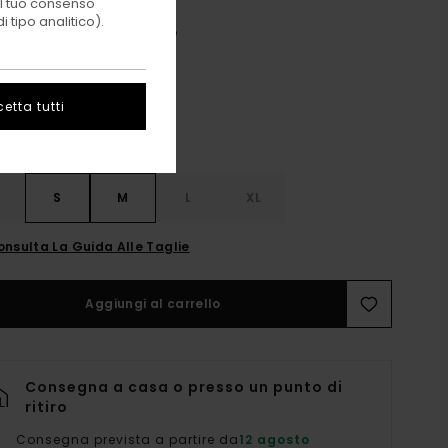
 il tuo consenso
 tipo analitico).
4 Wheels For Unity Blue
i
etta tutti
S
S
M
L
XL
onsulta La Guida Alle Taglie
Aggiungi al carrello
Consegna a casa o presso un punto di
ritiro
Consegna prevista a partire da
12 agosto