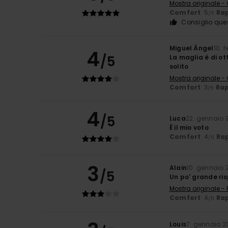
Mostra originale -
Comfort
: 5
Rap
/5
Consiglio que
Miguel Ángel
10. 
4
/5
La maglia è di ot
solito
Mostra originale -
Comfort
: 3
Rap
/5
4
/5
Luca
22. gennaio 
È il mio voto
Comfort
: 4
Rap
/5
3
Alain
10. gennaio 
/5
Un po' grande ris
Mostra originale -
Comfort
: 4
Rap
/5
Louis
7. gennaio 2