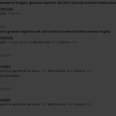
isamente troppo grande rispetto ad altri articoli ordinati nella ste
 Français
lia
: Grande
026
vero grande rispetto ad altri articoli ordinati nella stessa taglia
 Français
lia
: Troppo grande
Materiale
: 5
Colore
: 5
/5
/5
e 2025
English
porto qualità-prezzo
: 4
Materiale
: 5
Colore
: 5
/5
/5
/5
sto prodotto
e 2025
English
porto qualità-prezzo
: 4
Materiale
: 5
Colore
: 5
/5
/5
/5