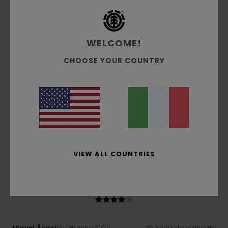
Comfort
: 5
Rapporto qualità-prezzo
: 5
Taglia
: Taglia
/5
/5
perfetta
Materiale
: 5
Colore
: 4
/5
/5
Consiglio questo prodotto
WELCOME!
5
/5
CHOOSE YOUR COUNTRY
Juan Luis
15. febbraio 2026
Acquisto verificato
Buona qualità
Mostra originale - Castellano
Comfort
: 5
Rapporto qualità-prezzo
: 5
Taglia
: Grande
/5
/5
Materiale
: 5
/5
Consiglio questo prodotto
VIEW ALL COUNTRIES
4
/5
Miguel Ángel
10. febbraio 2026
Acquisto verificato