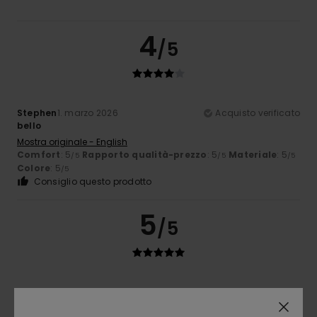
4
/5
Stephen
1. marzo 2026
Acquisto verificato
bello
Mostra originale - English
Comfort
: 5
Rapporto qualità-prezzo
: 5
Materiale
: 5
/5
/5
/5
Colore
: 5
/5
Consiglio questo prodotto
5
/5
Domenico
18. febbraio 2026
Acquisto verificato
Prodotto molto bello