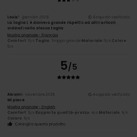
Louis
7. gennaio 2026
Acquisto verificato
La taglia L è davvero grande rispetto ad altri articoli
ordinati nella stessa taglia
Mostra originale - Français
Comfort
: 5
Taglia
: Troppo grande
Materiale
: 5
Colore
:
/5
/5
5
/5
5
/5
Akram
9. novembre 2025
Acquisto verificato
Mi piace
Mostra originale - English
Comfort
: 5
Rapporto qualità-prezzo
: 4
Materiale
: 5
/5
/5
/5
Colore
: 5
/5
Consiglio questo prodotto