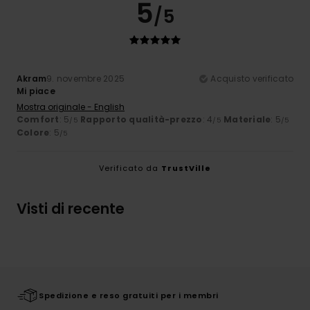
5
/5
Akram
9. novembre 2025
Acquisto verificato
Mi piace
Mostra originale - English
Comfort
: 5
Rapporto qualità-prezzo
: 4
Materiale
: 5
/5
/5
/5
Colore
: 5
/5
Verificato da
TrustVille
Visti di recente
Spedizione e reso gratuiti per i membri