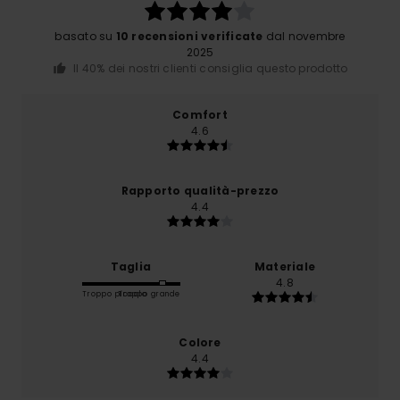
basato su
10 recensioni verificate
dal novembre
2025
Il 40% dei nostri clienti consiglia questo prodotto
Comfort
4.6
Rapporto qualità-prezzo
4.4
Taglia
Materiale
4.8
Troppo piccolo
Troppo grande
Colore
4.4