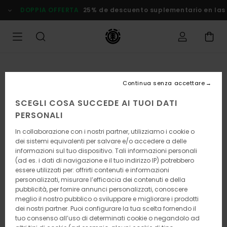
Salta
DOPPIA OFFERTA
25% de descuento suplementario en las
alle
informazioni
sul
prodotto
Continua senza accettare
SCEGLI COSA SUCCEDE AI TUOI DATI
PERSONALI
In collaborazione con i nostri partner, utilizziamo i cookie o
dei sistemi equivalenti per salvare e/o accedere a delle
informazioni sul tuo dispositivo. Tali informazioni personali
(ad es. i dati di navigazione e il tuo indirizzo IP) potrebbero
essere utilizzati per: offrirti contenuti e informazioni
personalizzati, misurare l’efficacia dei contenuti e della
pubblicità, per fornire annunci personalizzati, conoscere
meglio il nostro pubblico o sviluppare e migliorare i prodotti
dei nostri partner. Puoi configurare la tua scelta fornendo il
tuo consenso all’uso di determinati cookie o negandolo ad