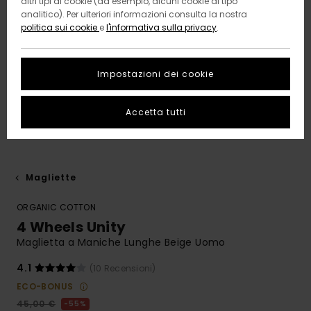
altri tipi di cookie (ad esempio, alcuni cookie di tipo
analitico). Per ulteriori informazioni consulta la nostra
politica sui cookie
e
l'informativa sulla privacy
.
Impostazioni dei cookie
Accetta tutti
Magliette
ORGANIC COTTON
4 Wheels Unity
Maglietta a Maniche Lunghe Beige Uomo
4.1
(10 Recensioni)
ECO-BONUS
45,00 €
55%