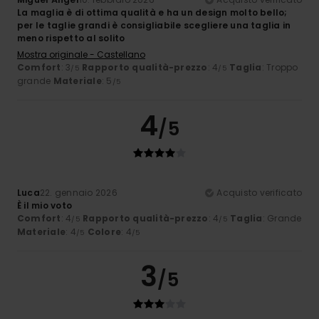
La maglia è di ottima qualità e ha un design molto bello;
per le taglie grandi è consigliabile scegliere una taglia in
meno rispetto al solito
Mostra originale - Castellano
Comfort
: 3
Rapporto qualità-prezzo
: 4
Taglia
: Troppo
/5
/5
grande
Materiale
: 5
/5
4
/5
Luca
22. gennaio 2026
Acquisto verificato
È il mio voto
Comfort
: 4
Rapporto qualità-prezzo
: 4
Taglia
: Grande
/5
/5
Materiale
: 4
Colore
: 4
/5
/5
3
/5