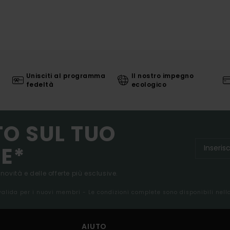
Unisciti al programma
Il nostro impegno
fedeltà
ecologico
TO SUL TUO
E*
 novità e delle offerte più esclusive.
 valida per i nuovi membri - Le condizioni complete sono disponibili nel
AIUTO