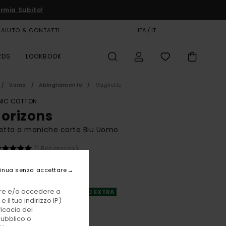
rmia Subito!
AIUTO & CONTATTI
CARTA REGALO
ITA / IT
NEGOZI
RDS
LOOKBOOK
Uomo
Abbigliamento
Magliette
IC COTTON
Horizons
etta a maniche corte Blu Uomo
(1 Recensioni)
BONUS
inua senza accettare
00 €
vare e/o accedere a
A OFFERTA 25% DI SCONTO EXTRA
 il tuo indirizzo IP)
ficacia dei
pubblico o
Eclipse Navy
i