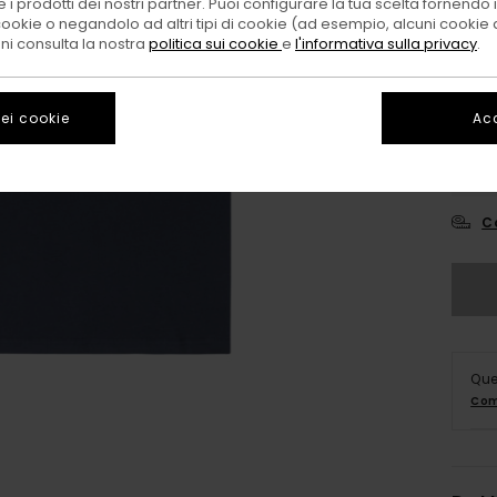
 i prodotti dei nostri partner. Puoi configurare la tua scelta fornendo
cookie o negandolo ad altri tipi di cookie (ad esempio, alcuni cookie di
oni consulta la nostra
politica sui cookie
e
l'informativa sulla privacy
.
ei cookie
Acc
X
C
Que
Com