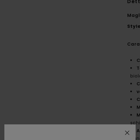
Dett
Magl
Styl
Cara
C
T
bio
C
v
C
M
M
sch
A
band