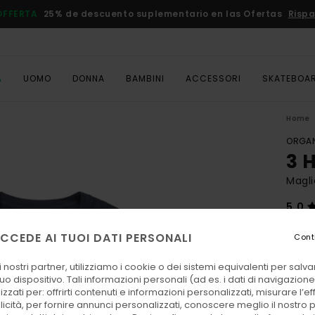
OFFERTA
25% de descuento suplementario en las Ofertas
Rispa
A
UOMO
DONNA
BAMBINI
ACCESSORI
SKATEBOA
Home
ORGAN
3 
Magli
5.0
ECO-
CCEDE AI TUOI DATI PERSONALI
Cont
35,
 nostri partner, utilizziamo i cookie o dei sistemi equivalenti per sal
DOPPI
uo dispositivo. Tali informazioni personali (ad es. i dati di navigazione e
zzati per: offrirti contenuti e informazioni personalizzati, misurare l’ef
licità, per fornire annunci personalizzati, conoscere meglio il nostro 
Color