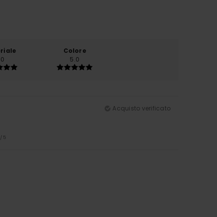
riale
Colore
.0
5.0
Acquisto verificato
5
/5