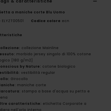
agli & caratteristiche
ietta a maniche corte Blu Uomo
e
ELYZT00501
Codice colore
ecn
tteristiche
ollezione:
collezione Mainline
essuto:
morbido jersey singolo di 100% cotone
logico [180 g/m2]
onscious by Nature:
cotone biologico
estibilità:
vestibilità regular
ollo:
Girocollo
aniche:
maniche corte
arcatura:
stampa a base d'acqua su petto e
iena
ltre caratteristiche:
etichetta Corporate a
iera nell'orlo interno