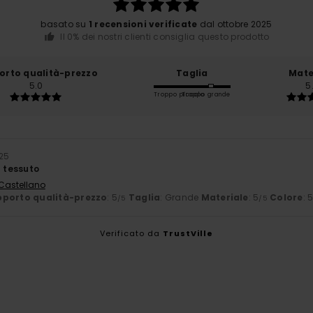
basato su
1 recensioni verificate
dal ottobre 2025
Il 0% dei nostri clienti consiglia questo prodotto
orto qualità-prezzo
Taglia
Mate
5.0
5
Troppo piccolo
Troppo grande
025
l tessuto
 Castellano
porto qualità-prezzo
: 5
Taglia
: Grande
Materiale
: 5
Colore
: 
/5
/5
Verificato da
TrustVille