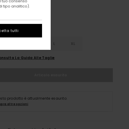
 il tuo consenso
 tipo analitico).
etta tutti
S
S
M
L
XL
onsulta La Guida Alle Taglie
Articolo esaurito
sto prodotto è attualmente esaurito.
pra altre opzioni