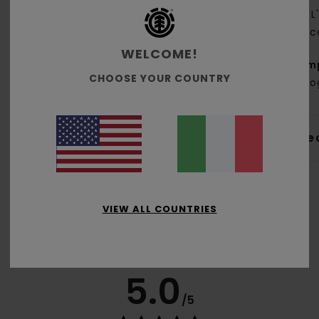
L
sec
WELCOME!
Com
CHOOSE YOUR COUNTRY
biolo
Sped
VIEW ALL COUNTRIES
Punteggio medio
5.0
/5