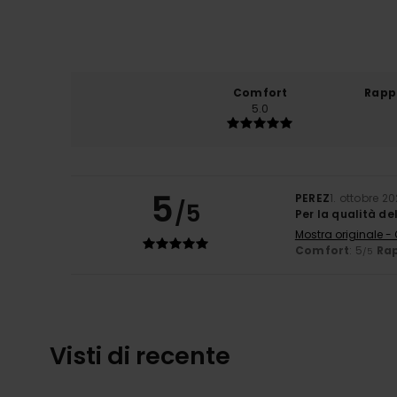
Comfort
Rapp
5.0
5
PEREZ
1. ottobre 2
/5
Per la qualità de
Mostra originale -
Comfort
: 5
Rap
/5
Visti di recente