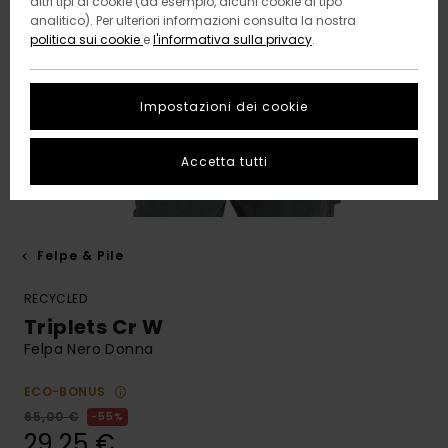
altri tipi di cookie (ad esempio, alcuni cookie di tipo
analitico). Per ulteriori informazioni consulta la nostra
politica sui cookie
e
l'informativa sulla privacy
.
Impostazioni dei cookie
Accetta tutti
Felpe & Pile
RECYCLED
Triplets Cr W
Felpa Nero Donna
ECO-BONUS
65,00 €
55%
29,25 €