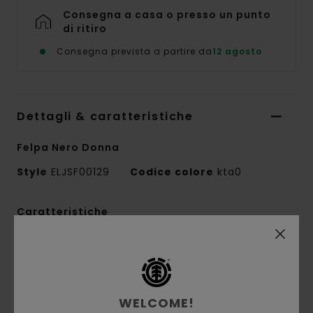
Consegna a casa o presso un punto
di ritiro
Consegna prevista a partire da
12 agosto
Dettagli & caratteristiche
Felpa Nero Donna
Style
ELJSF00129
Codice colore
kta0
Caratteristiche
Conscious by Nature:
cotone riciclato
Tessuto:
cotone, cotone riciclato, poliestere
riciclato
Spazzolato
WELCOME!