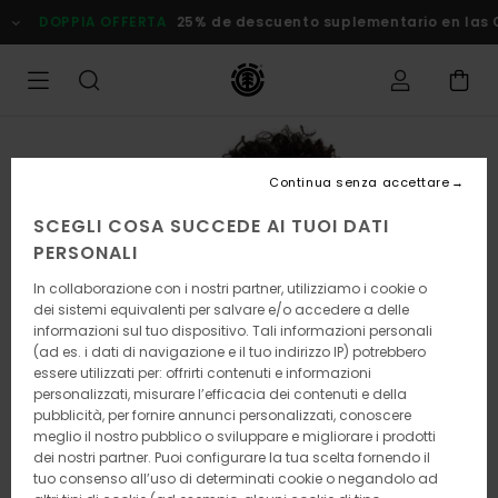
Salta
DOPPIA OFFERTA
25% de descuento suplementario en las Ofe
alle
informazioni
sul
prodotto
Continua senza accettare
SCEGLI COSA SUCCEDE AI TUOI DATI
PERSONALI
In collaborazione con i nostri partner, utilizziamo i cookie o
dei sistemi equivalenti per salvare e/o accedere a delle
informazioni sul tuo dispositivo. Tali informazioni personali
(ad es. i dati di navigazione e il tuo indirizzo IP) potrebbero
essere utilizzati per: offrirti contenuti e informazioni
personalizzati, misurare l’efficacia dei contenuti e della
pubblicità, per fornire annunci personalizzati, conoscere
meglio il nostro pubblico o sviluppare e migliorare i prodotti
dei nostri partner. Puoi configurare la tua scelta fornendo il
tuo consenso all’uso di determinati cookie o negandolo ad