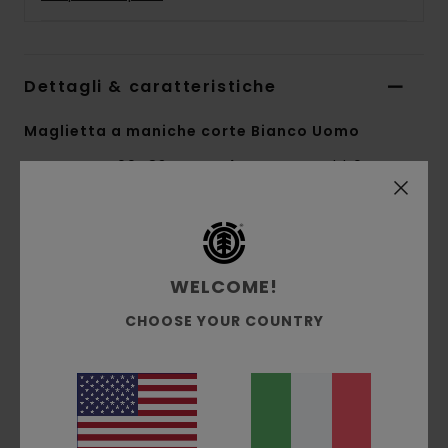
Dettagli & caratteristiche
Maglietta a maniche corte Bianco Uomo
Style
ELYZT00483
Codice colore
wbb0
Caratteristiche
Collezione:
collezione Mainline
WELCOME!
Tessuto:
morbido jersey singolo di 100%
CHOOSE YOUR COUNTRY
cotone biologico [180 g/m2]
vestibilità:
vestibilità regular
Collo:
Girocollo
Maniche:
maniche corte
Marcatura:
stampa a base d'acqua davanti