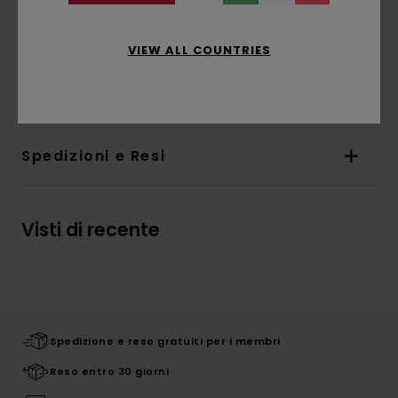
Etichetta Corporate a bandiera nell'orlo
interno
VIEW ALL COUNTRIES
Composizione
[Tessuto principale] 100% cotone
biologico
Spedizioni e Resi
Visti di recente
Spedizione e reso gratuiti per i membri
Reso entro 30 giorni