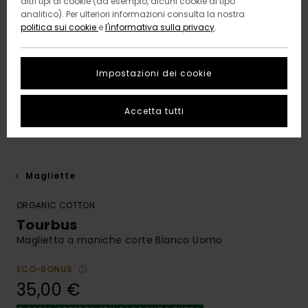
altri tipi di cookie (ad esempio, alcuni cookie di tipo
analitico). Per ulteriori informazioni consulta la nostra
politica sui cookie
e
l'informativa sulla privacy
.
Impostazioni dei cookie
Accetta tutti
Magliette
ORGANIC COTTON
Tourbus
Maglietta a maniche corte Bianco Uomo
ECO-BONUS
35,00 €