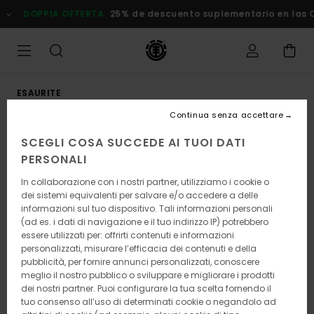
Salta
DOPPIA OFFERTA
25% de descuento suplementario en las Ofe
alle
informazioni
sul
prodotto
ESAURITE
Continua senza accettare
SCEGLI COSA SUCCEDE AI TUOI DATI
PERSONALI
In collaborazione con i nostri partner, utilizziamo i cookie o
dei sistemi equivalenti per salvare e/o accedere a delle
informazioni sul tuo dispositivo. Tali informazioni personali
(ad es. i dati di navigazione e il tuo indirizzo IP) potrebbero
essere utilizzati per: offrirti contenuti e informazioni
personalizzati, misurare l’efficacia dei contenuti e della
pubblicità, per fornire annunci personalizzati, conoscere
meglio il nostro pubblico o sviluppare e migliorare i prodotti
dei nostri partner. Puoi configurare la tua scelta fornendo il
tuo consenso all’uso di determinati cookie o negandolo ad