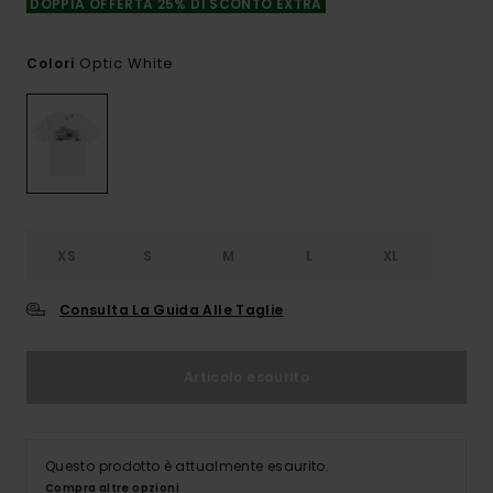
DOPPIA OFFERTA 25% DI SCONTO EXTRA
Optic White
Colori
XS
S
M
L
XL
Consulta La Guida Alle Taglie
Articolo esaurito
Questo prodotto è attualmente esaurito.
Compra altre opzioni