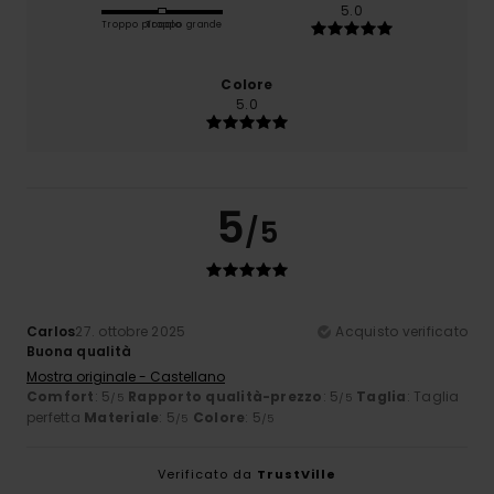
5.0
Troppo piccolo
Troppo grande
Colore
5.0
5
/5
Carlos
27. ottobre 2025
Acquisto verificato
Buona qualità
Mostra originale - Castellano
Comfort
: 5
Rapporto qualità-prezzo
: 5
Taglia
: Taglia
/5
/5
perfetta
Materiale
: 5
Colore
: 5
/5
/5
Verificato da
TrustVille