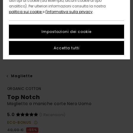
altri tipi di cookie (ad esempio, alcuni cookie di tipo
analitico). Per ulteriori informazioni consulta la nostra
politica sui cookie
e
l'informativa sulla privacy
.
Impostazioni dei cookie
Accetta tutti
Magliette
ORGANIC COTTON
Top Notch
Maglietta a maniche corte Nero Uomo
5.0
(1 Recensioni)
ECO-BONUS
40,00 €
55%