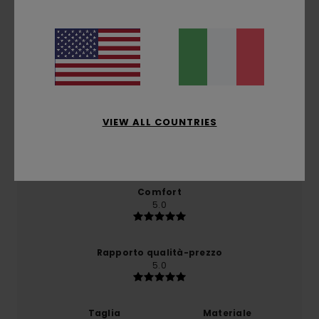
Recensioni dei clienti
Punteggio medio
5.0
/5
VIEW ALL COUNTRIES
basato su
1 recensioni verificate
dal ottobre 2025
Il 0% dei nostri clienti consiglia questo prodotto
Comfort
5.0
Rapporto qualità-prezzo
5.0
Taglia
Materiale