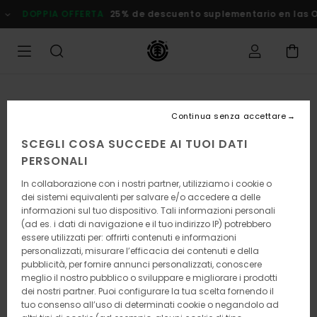
Salta
DOPPIA OFFERTA
25% de descuento suplementario en las
alle
informazioni
sul
prodotto
Continua senza accettare
SCEGLI COSA SUCCEDE AI TUOI DATI
PERSONALI
In collaborazione con i nostri partner, utilizziamo i cookie o
dei sistemi equivalenti per salvare e/o accedere a delle
informazioni sul tuo dispositivo. Tali informazioni personali
(ad es. i dati di navigazione e il tuo indirizzo IP) potrebbero
essere utilizzati per: offrirti contenuti e informazioni
personalizzati, misurare l’efficacia dei contenuti e della
pubblicità, per fornire annunci personalizzati, conoscere
meglio il nostro pubblico o sviluppare e migliorare i prodotti
dei nostri partner. Puoi configurare la tua scelta fornendo il
tuo consenso all’uso di determinati cookie o negandolo ad