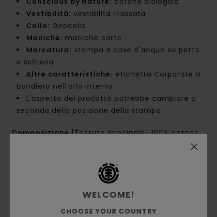
Conscious by Nature:
cotone biologico
Vestibilità:
vestibilità rilassata
Collo:
Girocollo
Maniche:
maniche corte
Marcatura:
stampa a base d'acqua su petto
e schiena
Altre caratteristiche:
etichetta Corporate a
bandiera nell'orlo interno
L'aspetto del prodotto potrebbe cambiare a
seconda della posizione della stampa
Composizione
[Tessuto principale] 100% cotone
biologico
Spedizioni e Resi
WELCOME!
CHOOSE YOUR COUNTRY