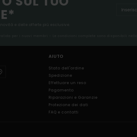
TO SUL TUO
E*
 novità e delle offerte più esclusive.
 valida per i nuovi membri - Le condizioni complete sono disponibili nel
AIUTO
Stato dell'ordine
Spedizione
Effettuare un reso
Pagamento
Riparazioni e Garanzie
Protezione dei dati
FAQ e contatti