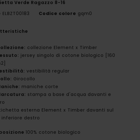
ietta Verde Ragazzo 8-16
e
ELBZT00183
Codice colore
gqm0
tteristiche
ollezione:
collezione Element x Timber
essuto:
jersey singolo di cotone biologico [160
2]
estibilità:
vestibilità regular
ollo:
Girocollo
aniche:
maniche corte
arcatura:
stampa a base d'acqua davanti e
tro
tichetta esterna Element x Timber davanti sul
 inferiore destro
posizione
100% cotone biologico