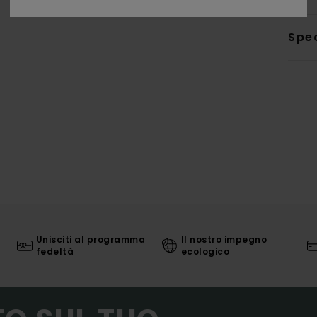
Sped
Unisciti al programma
Il nostro impegno
fedeltà
ecologico