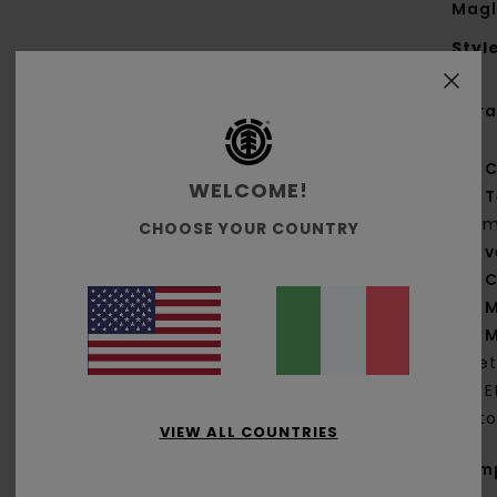
Magl
Styl
Cara
C
WELCOME!
T
g/m
CHOOSE YOUR COUNTRY
v
C
M
M
die
E
lato
VIEW ALL COUNTRIES
Com