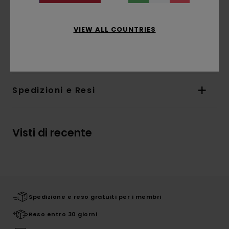
sul lato inferiore destro
L'aspetto del prodotto potrebbe cambiare a
seconda della posizione della stampa
VIEW ALL COUNTRIES
Composizione
100% cotone biologico
Spedizioni e Resi
Visti di recente
Spedizione e reso gratuiti per i membri
Reso entro 30 giorni