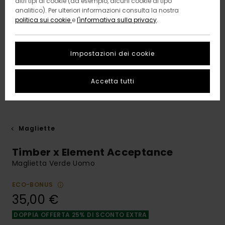
altri tipi di cookie (ad esempio, alcuni cookie di tipo
analitico). Per ulteriori informazioni consulta la nostra
politica sui cookie
e
l'informativa sulla privacy
.
Impostazioni dei cookie
Accetta tutti
Magliette
Timber x Element Acceptance
Maglietta Verde Uomo
ECO-BONUS
35,00 €
DOPPIA OFFERTA 25% DI SCONTO EXTRA