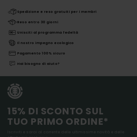
Spedizione e reso gratuiti per i membri
Reso entro 30 giorni
Unisciti al programma fedeltà
Il nostro impegno ecologico
Pagamento 100% sicuro
Hai bisogno di aiuto?
15% DI SCONTO SUL
TUO PRIMO ORDINE*
Iscriviti e sarai al corrente delle ultimissime novità e delle