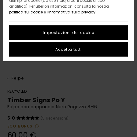
altri tipi di cookie (ad esempio, alcuni cookie di tipo
analitico). Per ulteriori informazioni consulta la nostra
politica sui cookie
e
l'informativa sulla privacy
.
Impostazioni dei cookie
Accetta tutti
Felpe
RECYCLED
Timber Signs Po Y
Felpa con cappuccio Nero Ragazzo 8-16
5.0
(5 Recensioni)
ECO-BONUS
60,00 €