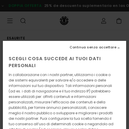
Salta
DOPPIA OFFERTA
25% de descuento suplementario en las
alle
informazioni
sul
prodotto
ESAURITE
Continua senza accettare
SCEGLI COSA SUCCEDE AI TUOI DATI
PERSONALI
In collaborazione con i nostri partner, utilizziamo i cookie o
dei sistemi equivalenti per salvare e/o accedere a delle
informazioni sul tuo dispositivo. Tali informazioni personali
(ad es. i dati di navigazione e il tuo indirizzo IP) potrebbero
essere utilizzati per: offrirti contenuti e informazioni
personalizzati, misurare l’efficacia dei contenuti e della
pubblicità, per fornire annunci personalizzati, conoscere
meglio il nostro pubblico o sviluppare e migliorare i prodotti
dei nostri partner. Puoi configurare la tua scelta fornendo il
tuo consenso all’uso di determinati cookie o negandolo ad