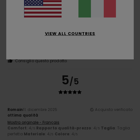
5
/5
VIEW ALL COUNTRIES
Gecko
23. gennaio 2026
Acquisto verificato
Bellissima
Comfort
: 5
Rapporto qualità-prezzo
: 4
Taglia
: Taglia
/5
/5
perfetta
Materiale
: 5
Colore
: 5
/5
/5
Consiglio questo prodotto
5
/5
Romain
11. dicembre 2025
Acquisto verificato
ottima qualità
Mostra originale - Français
Comfort
: 4
Rapporto qualità-prezzo
: 4
Taglia
: Taglia
/5
/5
perfetta
Materiale
: 4
Colore
: 4
/5
/5