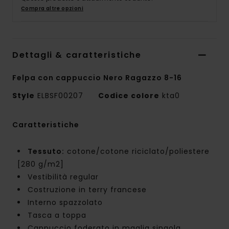
Compra altre opzioni
Dettagli & caratteristiche
Felpa con cappuccio Nero Ragazzo 8-16
Style
ELBSF00207
Codice colore
kta0
Caratteristiche
Tessuto:
cotone/cotone riciclato/poliestere
[280 g/m2]
Vestibilità regular
Costruzione in terry francese
Interno spazzolato
Tasca a toppa
Cappuccio foderato in maglia singola