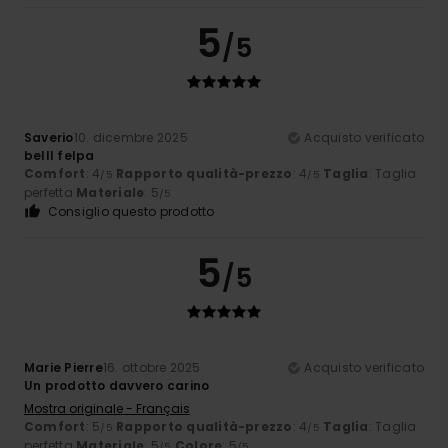
5
/5
Saverio
10. dicembre 2025
Acquisto verificato
belll felpa
Comfort
: 4
Rapporto qualità-prezzo
: 4
Taglia
: Taglia
/5
/5
perfetta
Materiale
: 5
/5
Consiglio questo prodotto
5
/5
Marie Pierre
16. ottobre 2025
Acquisto verificato
Un prodotto davvero carino
Mostra originale - Français
Comfort
: 5
Rapporto qualità-prezzo
: 4
Taglia
: Taglia
/5
/5
perfetta
Materiale
: 5
Colore
: 5
/5
/5