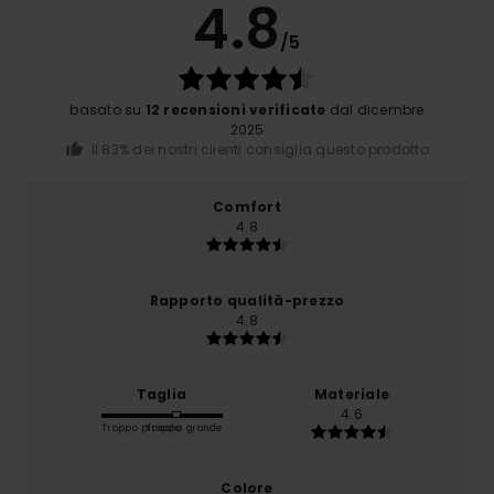
4.8
/5
basato su
12 recensioni verificate
dal dicembre
2025
Il 83% dei nostri clienti consiglia questo prodotto
Comfort
4.8
Rapporto qualità-prezzo
4.8
Taglia
Materiale
4.6
Troppo piccolo
Troppo grande
Colore