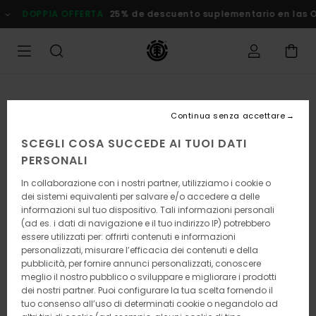
Salta
OPPIA OFFERTA
25% de descuento suplementario en las Oferta
alle
informazioni
sul
prodotto
Continua senza accettare
SCEGLI COSA SUCCEDE AI TUOI DATI
PERSONALI
In collaborazione con i nostri partner, utilizziamo i cookie o
dei sistemi equivalenti per salvare e/o accedere a delle
informazioni sul tuo dispositivo. Tali informazioni personali
(ad es. i dati di navigazione e il tuo indirizzo IP) potrebbero
essere utilizzati per: offrirti contenuti e informazioni
personalizzati, misurare l’efficacia dei contenuti e della
pubblicità, per fornire annunci personalizzati, conoscere
meglio il nostro pubblico o sviluppare e migliorare i prodotti
dei nostri partner. Puoi configurare la tua scelta fornendo il
tuo consenso all’uso di determinati cookie o negandolo ad