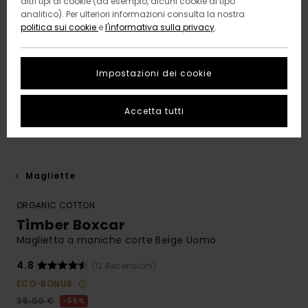
altri tipi di cookie (ad esempio, alcuni cookie di tipo
analitico). Per ulteriori informazioni consulta la nostra
politica sui cookie
e
l'informativa sulla privacy
.
Impostazioni dei cookie
Accetta tutti
Magliette
ORGANIC COTTON
Timber Boxcar
Maglietta a maniche corte Beige Uomo
4.8
(12 Recensioni)
ECO-BONUS
35,00 €
55%