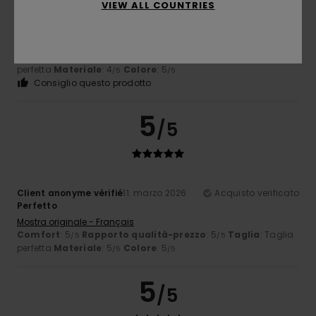
VIEW ALL COUNTRIES
David
15. marzo 2026
Acquisto verificato
Mi piace disegnare
Mostra originale - Français
Comfort
: 4
Rapporto qualità-prezzo
: 5
Taglia
: Taglia
/5
/5
perfetta
Materiale
: 4
Colore
: 5
/5
/5
Consiglio questo prodotto
5
/5
Client anonyme vérifié
11. marzo 2026
Acquisto verificato
Perfetto
Mostra originale - Français
Comfort
: 5
Rapporto qualità-prezzo
: 5
Taglia
: Taglia
/5
/5
perfetta
Materiale
: 5
Colore
: 5
/5
/5
5
/5