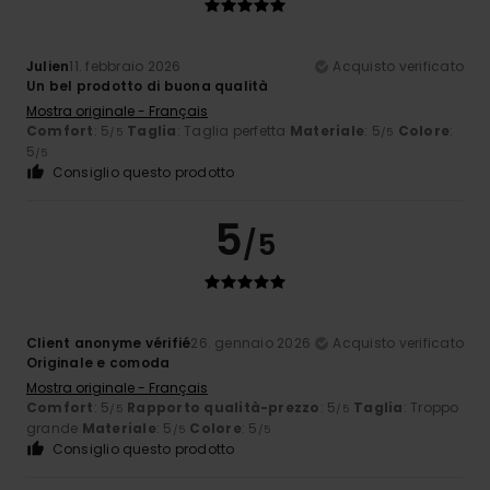
Julien
11. febbraio 2026
Acquisto verificato
Un bel prodotto di buona qualità
Mostra originale - Français
Comfort
: 5
Taglia
: Taglia perfetta
Materiale
: 5
Colore
:
/5
/5
5
/5
Consiglio questo prodotto
5
/5
Client anonyme vérifié
26. gennaio 2026
Acquisto verificato
Originale e comoda
Mostra originale - Français
Comfort
: 5
Rapporto qualità-prezzo
: 5
Taglia
: Troppo
/5
/5
grande
Materiale
: 5
Colore
: 5
/5
/5
Consiglio questo prodotto