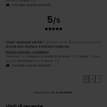
perfetta
Colore
: 5
/5
Consiglio questo prodotto
5
/5
Client anonyme vérifié
19. gennaio 2026
Acquisto verificato
Grazie alla stampa, è davvero originale
Mostra originale - Castellano
Comfort
: 5
Rapporto qualità-prezzo
: 5
Taglia
: Troppo
/5
/5
grande
Materiale
: 4
Colore
: 4
/5
/5
Consiglio questo prodotto
1
2
>
Verificato da
TrustVille
Visti di recente