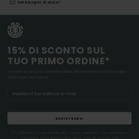
Hai bisogno di aiuto?
15% DI SCONTO SUL
TUO PRIMO ORDINE*
Iscriviti e sarai al corrente delle ultimissime novità e delle
offerte più esclusive.
REGISTRARSI
(*) Offerta on-line valida per i nuovi membri - Le condizioni
complete sono disponibili nella mail di benvenuto