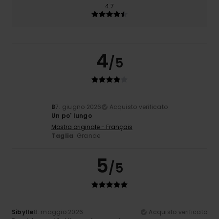
4.7
4
/5
B
7. giugno 2026
Acquisto verificato
Un po' lungo
Mostra originale - Français
Taglia
: Grande
5
/5
Sibylle
8. maggio 2026
Acquisto verificato