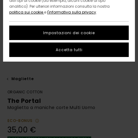
altri tipi di cookie (ad esempio, alcuni cookie di tipo
analitico). Per ulteriori informazioni consulta la nostra
politica sui cookie
e
l'informativa sulla privacy
.
Impostazioni dei cookie
Accetta tutti
Magliette
ORGANIC COTTON
The Portal
Maglietta a maniche corte Multi Uomo
ECO-BONUS
35,00 €