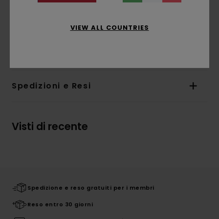
Orlo interno con etichetta a bandiera Timber
/ Element
VIEW ALL COUNTRIES
Composizione
[Tessuto principale] 100% cotone
biologico
Spedizioni e Resi
Visti di recente
Spedizione e reso gratuiti per i membri
Reso entro 30 giorni