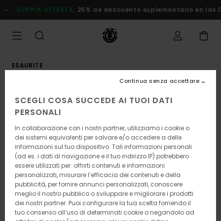
Salta
DOPPIA OFFERTA
25% de descuento suplementario en las Ofe
alle
informazioni
sul
prodotto
ESAURITE
Continua senza accettare
SCEGLI COSA SUCCEDE AI TUOI DATI
PERSONALI
In collaborazione con i nostri partner, utilizziamo i cookie o
dei sistemi equivalenti per salvare e/o accedere a delle
informazioni sul tuo dispositivo. Tali informazioni personali
(ad es. i dati di navigazione e il tuo indirizzo IP) potrebbero
essere utilizzati per: offrirti contenuti e informazioni
personalizzati, misurare l’efficacia dei contenuti e della
pubblicità, per fornire annunci personalizzati, conoscere
meglio il nostro pubblico o sviluppare e migliorare i prodotti
dei nostri partner. Puoi configurare la tua scelta fornendo il
tuo consenso all’uso di determinati cookie o negandolo ad