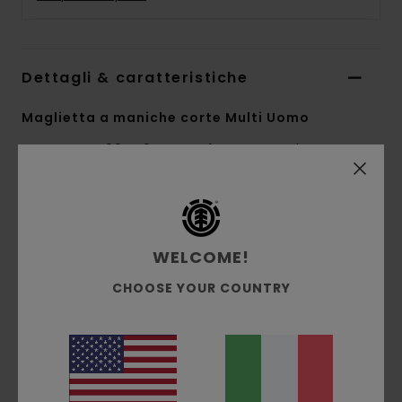
Dettagli & caratteristiche
Maglietta a maniche corte Multi Uomo
Style
ELYZT00440
Codice colore
tkr
Caratteristiche
Collezione:
collezione Element x Timber
WELCOME!
Tessuto:
morbido jersey singolo di 100%
CHOOSE YOUR COUNTRY
cotone biologico [180 g/m2]
vestibilità:
vestibilità regular
Collo:
Girocollo
Maniche:
maniche corte
Marcatura:
stampa a base d'acqua davanti