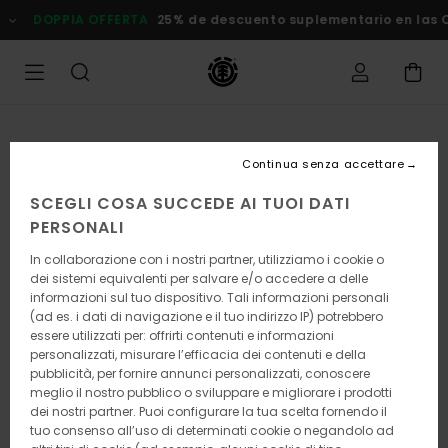
Salta
DOPPIA OFFERTA
25% de descuento suplementario en las Ofer
alle
informazioni
sul
prodotto
Continua senza accettare
SCEGLI COSA SUCCEDE AI TUOI DATI
PERSONALI
In collaborazione con i nostri partner, utilizziamo i cookie o
dei sistemi equivalenti per salvare e/o accedere a delle
informazioni sul tuo dispositivo. Tali informazioni personali
(ad es. i dati di navigazione e il tuo indirizzo IP) potrebbero
essere utilizzati per: offrirti contenuti e informazioni
personalizzati, misurare l’efficacia dei contenuti e della
pubblicità, per fornire annunci personalizzati, conoscere
meglio il nostro pubblico o sviluppare e migliorare i prodotti
dei nostri partner. Puoi configurare la tua scelta fornendo il
tuo consenso all’uso di determinati cookie o negandolo ad