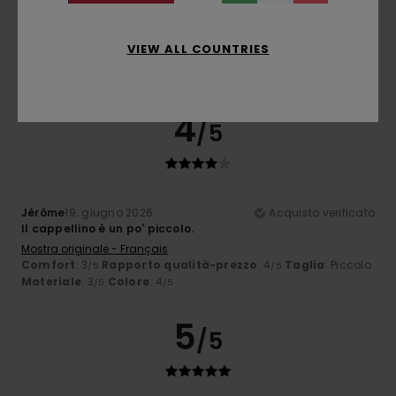
Fabien
21. giugno 2026
Acquisto verificato
VIEW ALL COUNTRIES
AaA
Mostra originale - Français
4
/5
Jérôme
19. giugno 2026
Acquisto verificato
Il cappellino è un po' piccolo.
Mostra originale - Français
Comfort
: 3
Rapporto qualità-prezzo
: 4
Taglia
: Piccolo
/5
/5
Materiale
: 3
Colore
: 4
/5
/5
5
/5