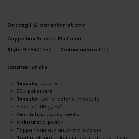
Dettagli & caratteristiche
Cappellino Trucker Blu Uomo
Style
ELYHA00252
Codice colore
btl0
Caratteristiche
Tessuto:
cotone
50% poliestere
Tessuto:
twill di cotone imbottito
Fodera [200 g/m2]
Vestibilità:
profilo medio
Chiusura:
clipback
Toppa ricamata anteriore bicolore
Taglia:
Misura unica per quasi tutte le taglie