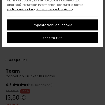
altri tipi di cookie (ad esempio, alcuni cookie di tipo
analitico). Per ulteriori informazioni consulta la nostra
politica sui cookie
e
l'informativa sulla privacy
.
Impostazioni dei cookie
Accetta tutti
Cappellini
Team
Cappellino Trucker Blu Uomo
4.6
(5 Recensioni)
30,00 €
55%
13,50 €
OFFERTE