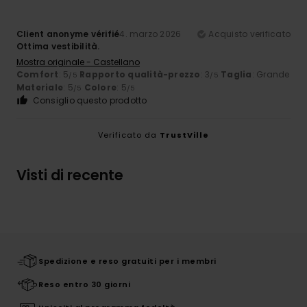
Client anonyme vérifié
4. marzo 2026
Acquisto verificato
Ottima vestibilità.
Mostra originale - Castellano
Comfort
: 5
Rapporto qualità-prezzo
: 3
Taglia
: Grande
/5
/5
Materiale
: 5
Colore
: 5
/5
/5
Consiglio questo prodotto
Verificato da
TrustVille
Visti di recente
Spedizione e reso gratuiti per i membri
Reso entro 30 giorni