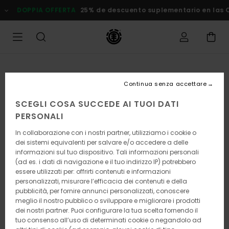
Salta
DOPPIA OFFERTA
25% de descuento suplementario en las Ofert
alle
informazioni
sul
prodotto
Continua senza accettare
SCEGLI COSA SUCCEDE AI TUOI DATI
PERSONALI
In collaborazione con i nostri partner, utilizziamo i cookie o
dei sistemi equivalenti per salvare e/o accedere a delle
informazioni sul tuo dispositivo. Tali informazioni personali
(ad es. i dati di navigazione e il tuo indirizzo IP) potrebbero
essere utilizzati per: offrirti contenuti e informazioni
personalizzati, misurare l’efficacia dei contenuti e della
pubblicità, per fornire annunci personalizzati, conoscere
meglio il nostro pubblico o sviluppare e migliorare i prodotti
dei nostri partner. Puoi configurare la tua scelta fornendo il
tuo consenso all’uso di determinati cookie o negandolo ad