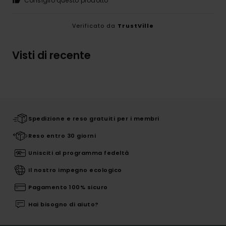
Consiglio questo prodotto
Verificato da
TrustVille
Visti di recente
Spedizione e reso gratuiti per i membri
Reso entro 30 giorni
Unisciti al programma fedeltà
Il nostro impegno ecologico
Pagamento 100% sicuro
Hai bisogno di aiuto?