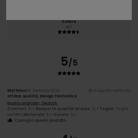
4.7
Troppo piccolo
Troppo grande
Colore
4.7
5
/5
Matthias
20. febbraio 2026
Acquisto verificato
ottima qualità, design fantastico
Mostra originale - Deutsch
Comfort
: 5
Rapporto qualità-prezzo
: 5
Taglia
: Taglia
/5
/5
perfetta
Materiale
: 5
Colore
: 5
/5
/5
Consiglio questo prodotto