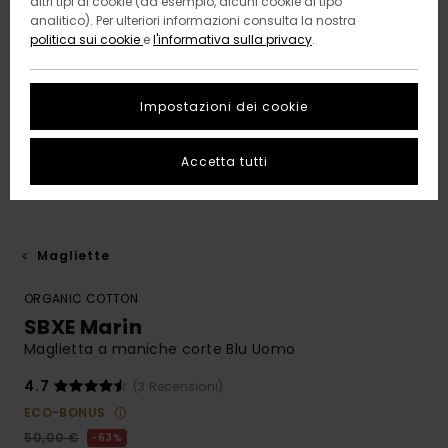
altri tipi di cookie (ad esempio, alcuni cookie di tipo
analitico). Per ulteriori informazioni consulta la nostra
politica sui cookie
e
l'informativa sulla privacy
.
Impostazioni dei cookie
Accetta tutti
Magliette
ORGANIC COTTON
SBXE Marin
Maglietta a maniche corte Blu Uomo
4.7
(3 Recensioni)
ECO-BONUS
50,00 €
63%