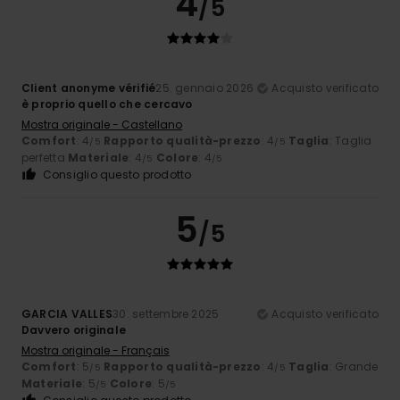
4
/5
Client anonyme vérifié
25. gennaio 2026
Acquisto verificato
è proprio quello che cercavo
Mostra originale - Castellano
Comfort
: 4
Rapporto qualità-prezzo
: 4
Taglia
: Taglia
/5
/5
perfetta
Materiale
: 4
Colore
: 4
/5
/5
Consiglio questo prodotto
5
/5
GARCIA VALLES
30. settembre 2025
Acquisto verificato
Davvero originale
Mostra originale - Français
Comfort
: 5
Rapporto qualità-prezzo
: 4
Taglia
: Grande
/5
/5
Materiale
: 5
Colore
: 5
/5
/5