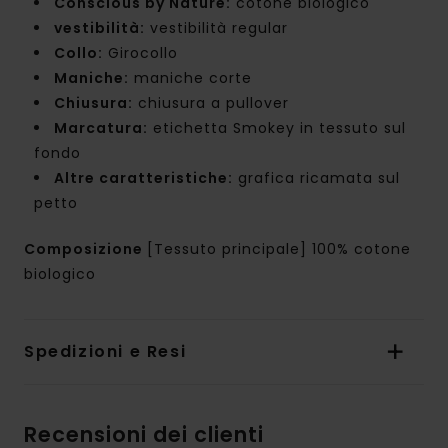
Conscious by Nature:
cotone biologico
vestibilità:
vestibilità regular
Collo:
Girocollo
Maniche:
maniche corte
Chiusura:
chiusura a pullover
Marcatura:
etichetta Smokey in tessuto sul
fondo
Altre caratteristiche:
grafica ricamata sul
petto
Composizione
[Tessuto principale] 100% cotone
biologico
Spedizioni e Resi
Recensioni dei clienti