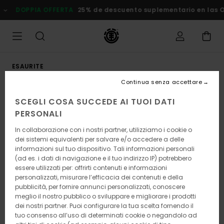
Salta
DOPPIA OFFERTA
25% de descuento suplementario en las Ofe
alle
informazioni
sul
prodotto
ESAURITE
Continua senza accettare
SCEGLI COSA SUCCEDE AI TUOI DATI
PERSONALI
In collaborazione con i nostri partner, utilizziamo i cookie o
dei sistemi equivalenti per salvare e/o accedere a delle
informazioni sul tuo dispositivo. Tali informazioni personali
(ad es. i dati di navigazione e il tuo indirizzo IP) potrebbero
essere utilizzati per: offrirti contenuti e informazioni
personalizzati, misurare l’efficacia dei contenuti e della
pubblicità, per fornire annunci personalizzati, conoscere
meglio il nostro pubblico o sviluppare e migliorare i prodotti
dei nostri partner. Puoi configurare la tua scelta fornendo il
tuo consenso all’uso di determinati cookie o negandolo ad