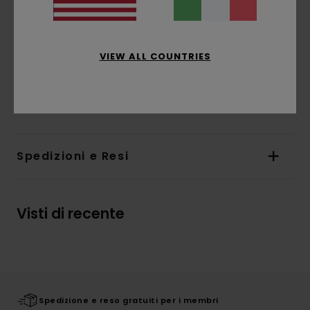
Marcatura:
stampa a base d'acqua su petto,
maniche e schiena
Etichetta "CONIFER" a bandiera nell'orlo
interno
VIEW ALL COUNTRIES
Composizione
[Tessuto principale] 100% cotone
biologico
Spedizioni e Resi
Visti di recente
Spedizione e reso gratuiti per i membri