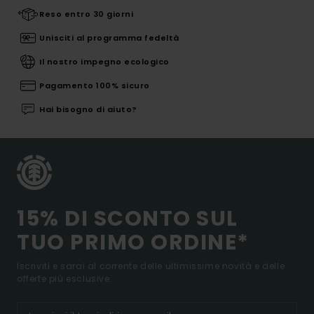
Reso entro 30 giorni
Unisciti al programma fedeltà
Il nostro impegno ecologico
Pagamento 100% sicuro
Hai bisogno di aiuto?
15% DI SCONTO SUL
TUO PRIMO ORDINE*
Iscriviti e sarai al corrente delle ultimissime novità e delle
offerte più esclusive.