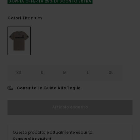
DOPPIA OFFERTA 25% DI SCONTO EXTRA
Titanium
Colori
XS
S
M
L
XL
Consulta La Guida Alle Taglie
Articolo esaurito
Questo prodotto è attualmente esaurito.
Compra altre opzioni