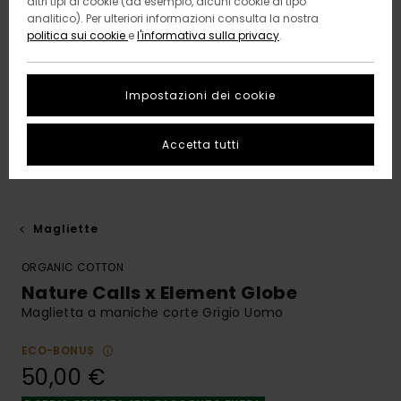
altri tipi di cookie (ad esempio, alcuni cookie di tipo
analitico). Per ulteriori informazioni consulta la nostra
politica sui cookie
e
l'informativa sulla privacy
.
Impostazioni dei cookie
Accetta tutti
Magliette
ORGANIC COTTON
Nature Calls x Element Globe
Maglietta a maniche corte Grigio Uomo
ECO-BONUS
50,00 €