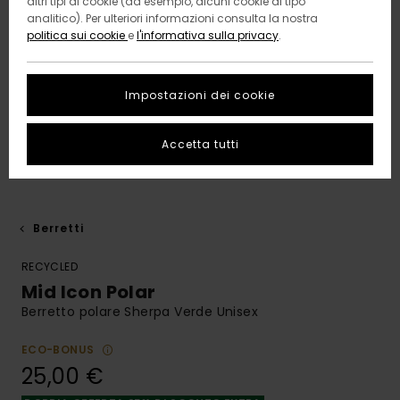
altri tipi di cookie (ad esempio, alcuni cookie di tipo
analitico). Per ulteriori informazioni consulta la nostra
politica sui cookie
e
l'informativa sulla privacy
.
Impostazioni dei cookie
Accetta tutti
Berretti
RECYCLED
Mid Icon Polar
Berretto polare Sherpa Verde Unisex
ECO-BONUS
25,00 €