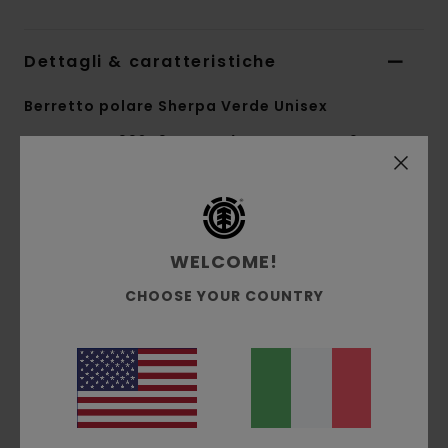
Dettagli & caratteristiche
Berretto polare Sherpa Verde Unisex
Style
ELYHA00240
Codice colore
gtc6
Caratteristiche
Conscious by Nature
WELCOME!
Tessuto:
poliestere riciclato
CHOOSE YOUR COUNTRY
Pile
Peso del tessuto:
240 g/m2
Vestibilità:
profilo medio
Motivo naturale all-over, pile sherpa,
morsetto intrecciato sul lato anteriore, taglia
unica