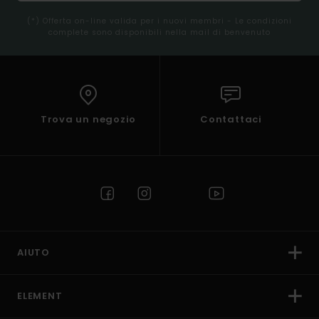
(*) Offerta on-line valida per i nuovi membri - Le condizioni
complete sono disponibili nella mail di benvenuto
Trova un negozio
Contattaci
AIUTO
ELEMENT