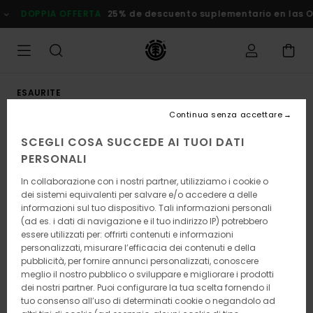
Salta
DOPPIA OFFERTA
25% de descuento suplementario en las Ofer
alle
informazioni
sul
prodotto
ESAURITE
Continua senza accettare
SCEGLI COSA SUCCEDE AI TUOI DATI
PERSONALI
In collaborazione con i nostri partner, utilizziamo i cookie o
dei sistemi equivalenti per salvare e/o accedere a delle
informazioni sul tuo dispositivo. Tali informazioni personali
(ad es. i dati di navigazione e il tuo indirizzo IP) potrebbero
essere utilizzati per: offrirti contenuti e informazioni
personalizzati, misurare l’efficacia dei contenuti e della
pubblicità, per fornire annunci personalizzati, conoscere
meglio il nostro pubblico o sviluppare e migliorare i prodotti
dei nostri partner. Puoi configurare la tua scelta fornendo il
tuo consenso all’uso di determinati cookie o negandolo ad