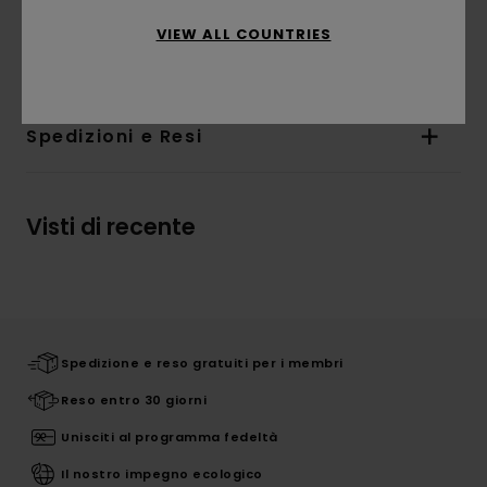
Composizione
[Tessuto principale] 100%
VIEW ALL COUNTRIES
poliestere riciclato
Spedizioni e Resi
Visti di recente
Spedizione e reso gratuiti per i membri
Reso entro 30 giorni
Unisciti al programma fedeltà
Il nostro impegno ecologico