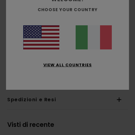
Vestibilità:
vestibilità regular classica e
CHOOSE YOUR COUNTRY
comoda
Interno spazzolato
Tasche:
tascone
Cappuccio:
cappuccio con fodera singola in
jersey
Stampa a base d'acqua
Stampa:
stampa sul petto e sulla schiena
VIEW ALL COUNTRIES
Composizione
[Tessuto principale] 70% cotone,
30% cotone riciclato
Spedizioni e Resi
Visti di recente