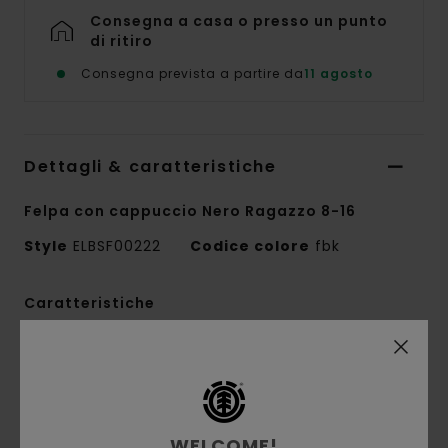
Consegna a casa o presso un punto
di ritiro
Consegna prevista a partire da
11 agosto
Dettagli & caratteristiche
Felpa con cappuccio Nero Ragazzo 8-16
Style
ELBSF00222
Codice colore
fbk
Caratteristiche
Conscious by Nature:
cotone GRS riciclato
Tessuto riciclato:
tessuto riciclato in cotone
e cotone riciclato
Tessuto:
french terry [320 g/m2]
WELCOME!