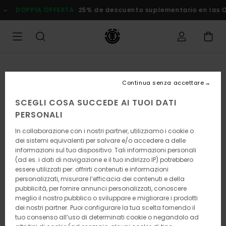
Salta
DOPPIA OFFERTA
25% de descuento suplementario en las Ofer
alle
informazioni
sul
prodotto
Continua senza accettare
SCEGLI COSA SUCCEDE AI TUOI DATI
PERSONALI
In collaborazione con i nostri partner, utilizziamo i cookie o
dei sistemi equivalenti per salvare e/o accedere a delle
informazioni sul tuo dispositivo. Tali informazioni personali
(ad es. i dati di navigazione e il tuo indirizzo IP) potrebbero
essere utilizzati per: offrirti contenuti e informazioni
personalizzati, misurare l’efficacia dei contenuti e della
pubblicità, per fornire annunci personalizzati, conoscere
meglio il nostro pubblico o sviluppare e migliorare i prodotti
dei nostri partner. Puoi configurare la tua scelta fornendo il
tuo consenso all’uso di determinati cookie o negandolo ad