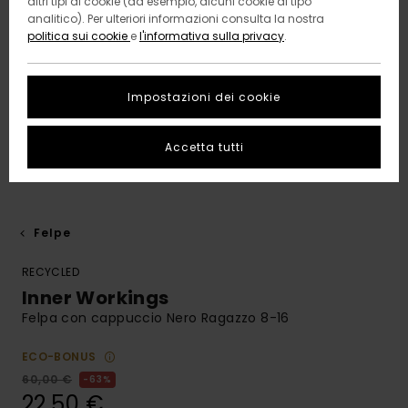
altri tipi di cookie (ad esempio, alcuni cookie di tipo
analitico). Per ulteriori informazioni consulta la nostra
politica sui cookie
e
l'informativa sulla privacy
.
Impostazioni dei cookie
Accetta tutti
Felpe
RECYCLED
Inner Workings
Felpa con cappuccio Nero Ragazzo 8-16
ECO-BONUS
60,00 €
63%
22,50 €