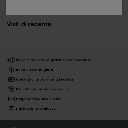
Spedizioni e Resi
Visti di recente
Spedizione e reso gratuiti per i membri
Reso entro 30 giorni
Unisciti al programma fedeltà
Il nostro impegno ecologico
Pagamento 100% sicuro
Hai bisogno di aiuto?