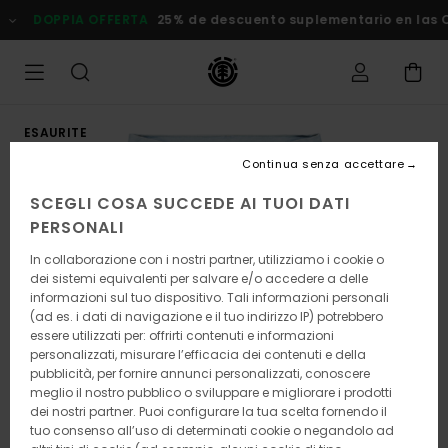
Salta
DOPPIA OFFERTA
25% de descuento suplementario en las Ofe
alle
informazioni
sul
prodotto
ESAURITE
Continua senza accettare
SCEGLI COSA SUCCEDE AI TUOI DATI
PERSONALI
In collaborazione con i nostri partner, utilizziamo i cookie o
dei sistemi equivalenti per salvare e/o accedere a delle
informazioni sul tuo dispositivo. Tali informazioni personali
(ad es. i dati di navigazione e il tuo indirizzo IP) potrebbero
essere utilizzati per: offrirti contenuti e informazioni
personalizzati, misurare l’efficacia dei contenuti e della
pubblicità, per fornire annunci personalizzati, conoscere
meglio il nostro pubblico o sviluppare e migliorare i prodotti
dei nostri partner. Puoi configurare la tua scelta fornendo il
tuo consenso all’uso di determinati cookie o negandolo ad