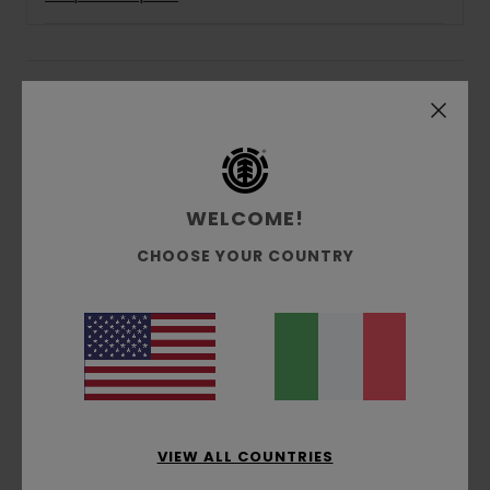
Dettagli & caratteristiche
Jeans Vestibilità Relaxed Blu Uomo
Style
ELYDP00103
Codice colore
bfb0
WELCOME!
Caratteristiche
CHOOSE YOUR COUNTRY
Tessuto:
denim biologico [11,5 oz.]
Vestibilità:
vestibilità rilassata e affusolata
vita:
patta con zip
Composizione
[Tessuto principale] 100% cotone
VIEW ALL COUNTRIES