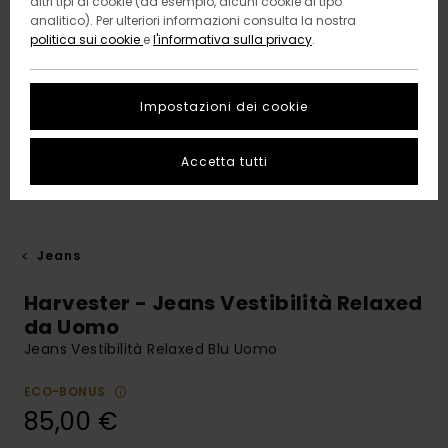
altri tipi di cookie (ad esempio, alcuni cookie di tipo
analitico). Per ulteriori informazioni consulta la nostra
politica sui cookie
e
l'informativa sulla privacy
.
Impostazioni dei cookie
Accetta tutti
Jeans
Harvester - Jeans Vestibilità Relaxed
da Uomo
Jeans Vestibilità Relaxed Blu Uomo
ECO-BONUS
85,00 €