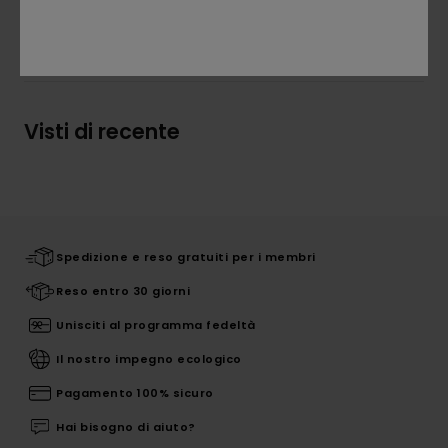
Spedizioni e Resi
Visti di recente
Spedizione e reso gratuiti per i membri
Reso entro 30 giorni
Unisciti al programma fedeltà
Il nostro impegno ecologico
Pagamento 100% sicuro
Hai bisogno di aiuto?