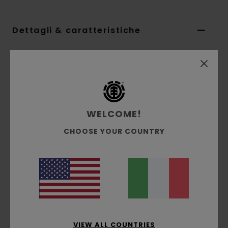
Dettagli & caratteristiche
Berretto Blu Uomo
Style
ELYHA00168
Codice colore
btl0
Caratteristiche
WELCOME!
Tessuto:
tessuto in acrilico in tinta unita
CHOOSE YOUR COUNTRY
Vestibilità:
vestibilità con profilo standard
Costruzione:
costruzione a coste 2x2
Marcatura:
toppa ribattuta marcata in
tessuto con logo ad albero sul davanti
Altre caratteristiche: Taglia unica
Composizione
[Tessuto principale] 100% acrilico
VIEW ALL COUNTRIES