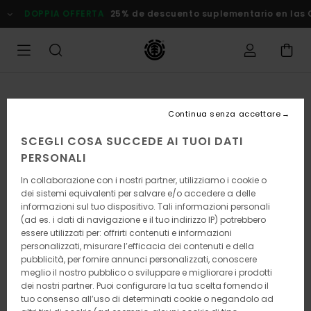
Salta
DOPPIA OFFERTA
25% de descuento suplementario en las Ofe
alle
informazioni
sul
prodotto
Continua senza accettare
SCEGLI COSA SUCCEDE AI TUOI DATI
PERSONALI
In collaborazione con i nostri partner, utilizziamo i cookie o
dei sistemi equivalenti per salvare e/o accedere a delle
informazioni sul tuo dispositivo. Tali informazioni personali
(ad es. i dati di navigazione e il tuo indirizzo IP) potrebbero
essere utilizzati per: offrirti contenuti e informazioni
personalizzati, misurare l’efficacia dei contenuti e della
pubblicità, per fornire annunci personalizzati, conoscere
meglio il nostro pubblico o sviluppare e migliorare i prodotti
dei nostri partner. Puoi configurare la tua scelta fornendo il
tuo consenso all’uso di determinati cookie o negandolo ad