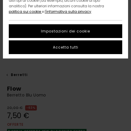
altri tipi di cookie (ad esempio, alcuni cookie di tipo
analitico). Per ulteriori informazioni consulta la nostra
politica sui cookie
e
l'informativa sulla privacy
.
Impostazioni dei cookie
Accetta tutti
Berretti
Flow
Berretto Blu Uomo
20,00 €
63%
7,50 €
OFFERTE