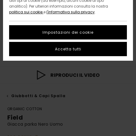
altri tipi di cookie (ad esempio, alcuni cookie di tipo
analitico). Per ulteriori informazioni consulta la nostra
politica sui cookie
e
l'informativa sulla privacy
.
Impostazioni dei cookie
Accetta tutti
RIPRODUCI IL VIDEO
Giubbotti & Capi Spalla
ORGANIC COTTON
Field
Giacca parka Nero Uomo