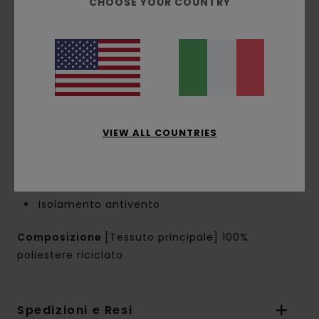
CHOOSE YOUR COUNTRY
trattamento DWR [durable water repellent] da
5K ti mantiene all'asciutto e ti protegge dagli
elementi
Vestibilità:
vestibilità relaxed
Collo:
collo con cappuccio
Maniche:
Maniche lunghe
Chiusura:
chiusura con cerniera
VIEW ALL COUNTRIES
Tasche:
tascone
Tasca nascosta con cerniera
Fodera:
fodera in sherpa di poliestere
Altre caratteristiche:
isolamento termico
Isolamento antivento
Composizione
[Tessuto principale] 100%
poliestere riciclato
Spedizioni e Resi