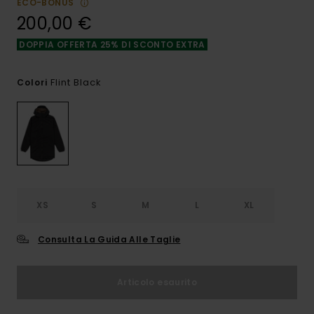
ECO-BONUS
200,00 €
DOPPIA OFFERTA 25% DI SCONTO EXTRA
Flint Black
Colori
XS
S
M
L
XL
Consulta La Guida Alle Taglie
Articolo esaurito