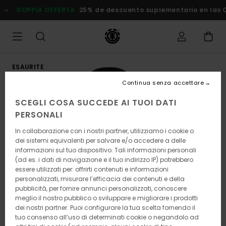
Salta
DOPPIA OFFERTA
25% de descuento suplementario en las Ofe
alle
informazioni
sul
prodotto
ESAURITE
Continua senza accettare
SCEGLI COSA SUCCEDE AI TUOI DATI
PERSONALI
In collaborazione con i nostri partner, utilizziamo i cookie o
dei sistemi equivalenti per salvare e/o accedere a delle
informazioni sul tuo dispositivo. Tali informazioni personali
(ad es. i dati di navigazione e il tuo indirizzo IP) potrebbero
essere utilizzati per: offrirti contenuti e informazioni
personalizzati, misurare l’efficacia dei contenuti e della
pubblicità, per fornire annunci personalizzati, conoscere
meglio il nostro pubblico o sviluppare e migliorare i prodotti
dei nostri partner. Puoi configurare la tua scelta fornendo il
tuo consenso all’uso di determinati cookie o negandolo ad