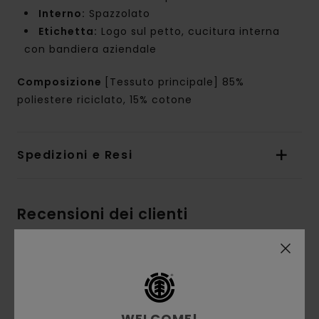
Interno:
Spazzolato
Etichetta:
Logo sul petto, cucitura interna
con bandiera aziendale
Composizione
[Tessuto principale] 85%
poliestere riciclato, 15% cotone
Spedizioni e Resi
Recensioni dei clienti
Punteggio medio
5.0
/5
WELCOME!