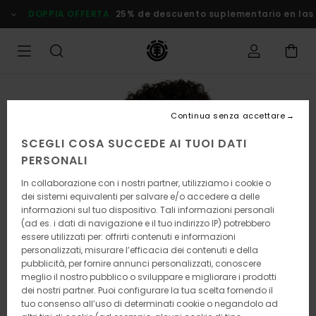
Salta
DOPPIA OFFERTA
25% de descuento suplementario en las Ofe
alle
informazioni
sul
prodotto
Continua senza accettare
SCEGLI COSA SUCCEDE AI TUOI DATI
PERSONALI
In collaborazione con i nostri partner, utilizziamo i cookie o
dei sistemi equivalenti per salvare e/o accedere a delle
informazioni sul tuo dispositivo. Tali informazioni personali
(ad es. i dati di navigazione e il tuo indirizzo IP) potrebbero
essere utilizzati per: offrirti contenuti e informazioni
personalizzati, misurare l’efficacia dei contenuti e della
pubblicità, per fornire annunci personalizzati, conoscere
meglio il nostro pubblico o sviluppare e migliorare i prodotti
dei nostri partner. Puoi configurare la tua scelta fornendo il
tuo consenso all’uso di determinati cookie o negandolo ad