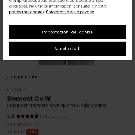
altri tipi di cookie (ad esempio, alcuni cookie di tipo
analitico). Per ulteriori informazioni consulta la nostra
politica sui cookie
e
l'informativa sulla privacy
.
Impostazioni dei cookie
Accetta tutti
Felpe & Pile
RECYCLED
Element Co W
Felpa con cerniera a un quarto Grigio Donna
5.0
(2 Recensioni)
ECO-BONUS
70,00 €
55%