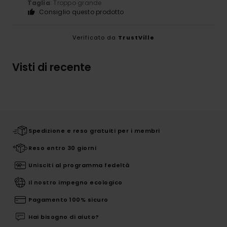
Taglia
: Troppo grande
Consiglio questo prodotto
Verificato da
TrustVille
Visti di recente
Spedizione e reso gratuiti per i membri
Reso entro 30 giorni
Unisciti al programma fedeltà
Il nostro impegno ecologico
Pagamento 100% sicuro
Hai bisogno di aiuto?