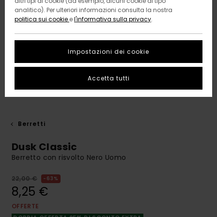
altri tipi di cookie (ad esempio, alcuni cookie di tipo
analitico). Per ulteriori informazioni consulta la nostra
politica sui cookie
e
l'informativa sulla privacy
.
Impostazioni dei cookie
Accetta tutti
Berretti
Dusk Classic
Berretto con risvolto Nero Uomo
22,00 €
63%
8,25 €
OFFERTE