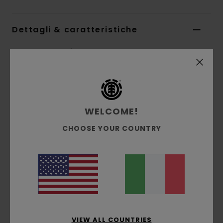
Dettagli & caratteristiche
Berretto con risvolto Nero Uomo
Style
ELYHA00209
Codice colore
fbk
Caratteristiche
WELCOME!
Collezione:
collezione Mainline
CHOOSE YOUR COUNTRY
Tessuto:
tessuto acrilico lavorato a maglia
Vestibilità:
vestibilità con profilo alto
Marcatura:
toppa Corporate con bordo
ribattuto davanti
Taglia:
taglia unica
Composizione
[Tessuto principale] 100% acrilico
VIEW ALL COUNTRIES