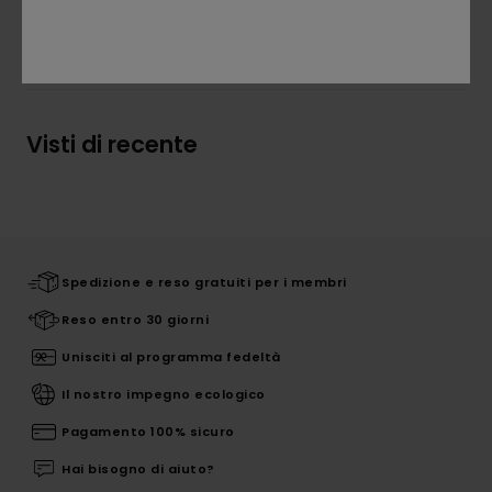
Spedizioni e Resi
Visti di recente
Spedizione e reso gratuiti per i membri
Reso entro 30 giorni
Unisciti al programma fedeltà
Il nostro impegno ecologico
Pagamento 100% sicuro
Hai bisogno di aiuto?