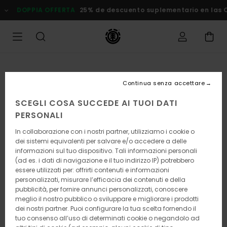
Salta
DOPPIA OFFERTA
25% de descuento suplementario en las Ofe
alle
informazioni
sul
prodotto
Continua senza accettare
SCEGLI COSA SUCCEDE AI TUOI DATI
PERSONALI
In collaborazione con i nostri partner, utilizziamo i cookie o
dei sistemi equivalenti per salvare e/o accedere a delle
informazioni sul tuo dispositivo. Tali informazioni personali
(ad es. i dati di navigazione e il tuo indirizzo IP) potrebbero
essere utilizzati per: offrirti contenuti e informazioni
personalizzati, misurare l’efficacia dei contenuti e della
pubblicità, per fornire annunci personalizzati, conoscere
meglio il nostro pubblico o sviluppare e migliorare i prodotti
dei nostri partner. Puoi configurare la tua scelta fornendo il
tuo consenso all’uso di determinati cookie o negandolo ad