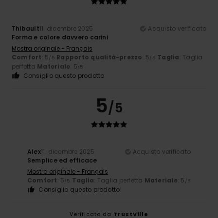
Thibault
11. dicembre 2025
Acquisto verificato
Forma e colore davvero carini
Mostra originale - Français
Comfort
: 5
Rapporto qualità-prezzo
: 5
Taglia
: Taglia
/5
/5
perfetta
Materiale
: 5
/5
Consiglio questo prodotto
5
/5
Alex
11. dicembre 2025
Acquisto verificato
Semplice ed efficace
Mostra originale - Français
Comfort
: 5
Taglia
: Taglia perfetta
Materiale
: 5
/5
/5
Consiglio questo prodotto
Verificato da
TrustVille