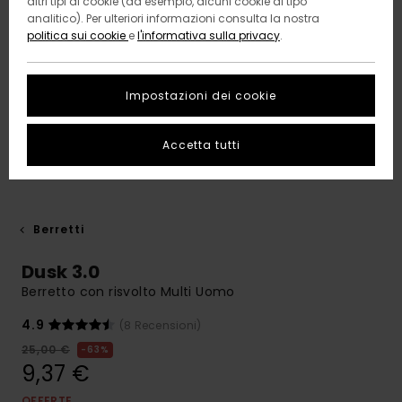
altri tipi di cookie (ad esempio, alcuni cookie di tipo
analitico). Per ulteriori informazioni consulta la nostra
politica sui cookie
e
l'informativa sulla privacy
.
Impostazioni dei cookie
Accetta tutti
Berretti
Dusk 3.0
Berretto con risvolto Multi Uomo
4.9
(8 Recensioni)
25,00 €
63%
9,37 €
OFFERTE