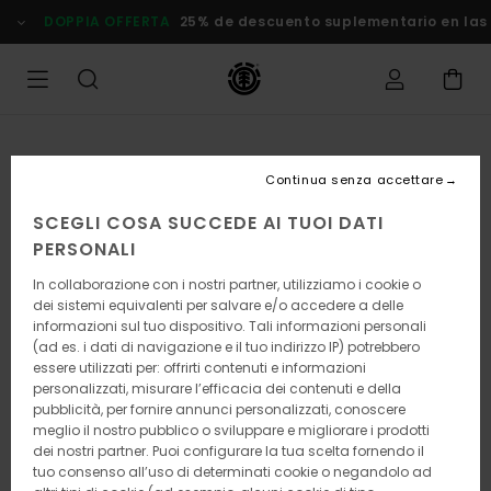
Salta
DOPPIA OFFERTA
25% de descuento suplementario en las
alle
informazioni
sul
prodotto
Continua senza accettare
SCEGLI COSA SUCCEDE AI TUOI DATI
PERSONALI
In collaborazione con i nostri partner, utilizziamo i cookie o
dei sistemi equivalenti per salvare e/o accedere a delle
informazioni sul tuo dispositivo. Tali informazioni personali
(ad es. i dati di navigazione e il tuo indirizzo IP) potrebbero
essere utilizzati per: offrirti contenuti e informazioni
personalizzati, misurare l’efficacia dei contenuti e della
pubblicità, per fornire annunci personalizzati, conoscere
meglio il nostro pubblico o sviluppare e migliorare i prodotti
dei nostri partner. Puoi configurare la tua scelta fornendo il
tuo consenso all’uso di determinati cookie o negandolo ad