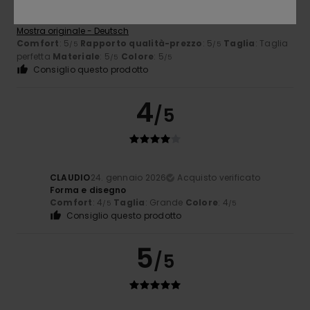
Raiko
10. febbraio 2026
Acquisto verificato
Ottima vestibilità e tessuto di ottima qualità
Mostra originale - Deutsch
Comfort
: 5
Rapporto qualità-prezzo
: 5
Taglia
: Taglia
/5
/5
perfetta
Materiale
: 5
Colore
: 5
/5
/5
Consiglio questo prodotto
4
/5
CLAUDIO
24. gennaio 2026
Acquisto verificato
Forma e disegno
Comfort
: 4
Taglia
: Grande
Colore
: 4
/5
/5
Consiglio questo prodotto
5
/5