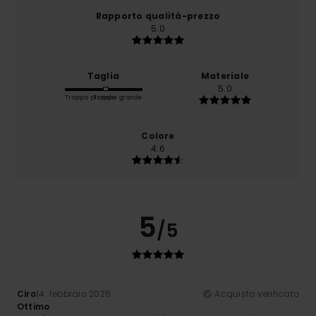
Rapporto qualità-prezzo
5.0
Taglia
Materiale
5.0
Troppo piccolo
Troppo grande
Colore
4.6
5
/5
Ciro
14. febbraio 2026
Acquisto verificato
Ottimo