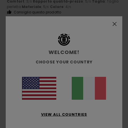
Comfort
: 3
Rapporto qualità-prezzo
: 5
Taglia
: Taglia
/5
/5
perfetta
Materiale
: 5
Colore
: 4
/5
/5
Consiglio questo prodotto
5
/5
WELCOME!
Yann
11. febbraio 2026
Acquisto verificato
CHOOSE YOUR COUNTRY
bel berretto
Mostra originale - Français
Comfort
: 5
Taglia
: Taglia perfetta
Materiale
: 5
Colore
:
/5
/5
5
/5
Consiglio questo prodotto
5
/5
VIEW ALL COUNTRIES