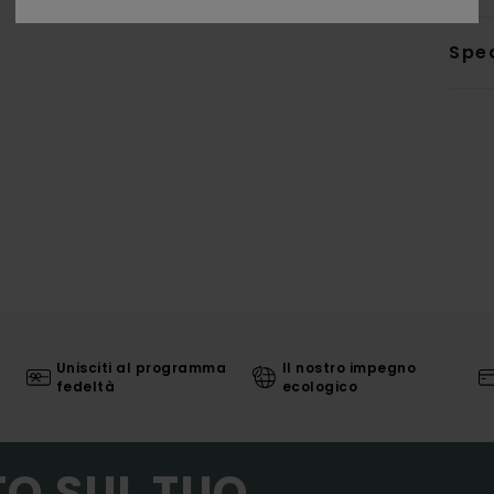
Sped
Unisciti al programma
Il nostro impegno
fedeltà
ecologico
TO SUL TUO