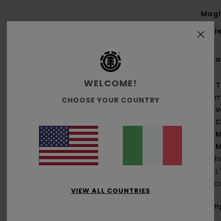
Magl
Styl
Cara
WELCOME!
T
g/m
CHOOSE YOUR COUNTRY
v
C
M
M
sch
L
sec
VIEW ALL COUNTRIES
Com