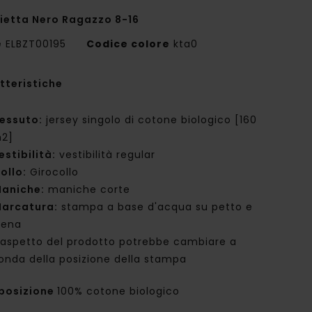
ietta Nero Ragazzo 8-16
e
ELBZT00195
Codice colore
kta0
tteristiche
essuto:
jersey singolo di cotone biologico [160
2]
estibilità:
vestibilità regular
ollo:
Girocollo
aniche:
maniche corte
arcatura:
stampa a base d'acqua su petto e
iena
'aspetto del prodotto potrebbe cambiare a
onda della posizione della stampa
posizione
100% cotone biologico