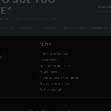
E*
 novità e delle offerte più esclusive.
 valida per i nuovi membri - Le condizioni complete sono disponibili nel
AIUTO
Stato dell'ordine
Spedizione
Effettuare un reso
Pagamento
Riparazioni e Garanzie
Protezione dei dati
FAQ e contatti