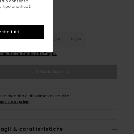
 il tuo consenso
 tipo analitico).
etta tutti
8
S/10
M/12
L/14
XL/16
onsulta La Guida Alle Taglie
Articolo esaurito
sto prodotto è attualmente esaurito.
pra altre opzioni
agli & caratteristiche