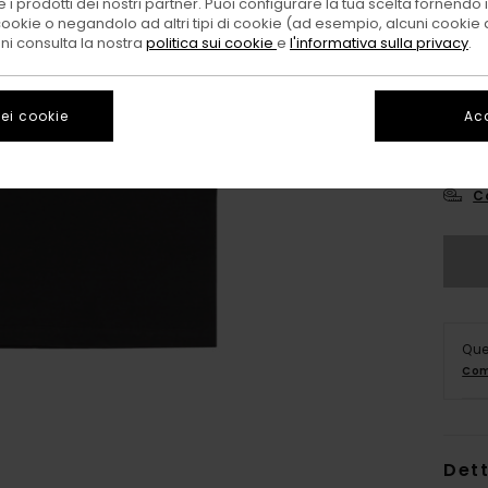
 i prodotti dei nostri partner. Puoi configurare la tua scelta fornendo
cookie o negandolo ad altri tipi di cookie (ad esempio, alcuni cookie di
oni consulta la nostra
politica sui cookie
e
l'informativa sulla privacy
.
ei cookie
Acc
XS/
C
Que
Com
Dett