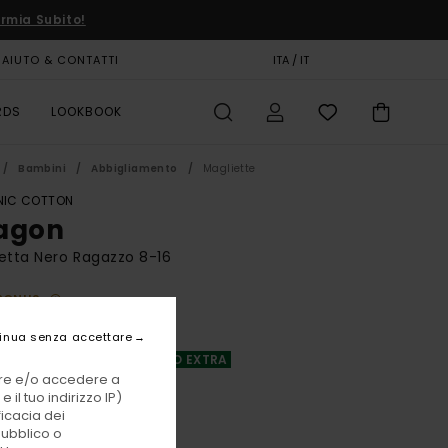
rmia Subito!
AIUTO & CONTATTI
CARTA REGALO
ITA / IT
NEGOZI
RDS
LOOKBOOK
Bambini
Abbigliamento
Magliette
IC COTTON
agon
etta Nero Ragazzo 8-16
BONUS
00 €
inua senza accettare
A OFFERTA 25% DI SCONTO EXTRA
vare e/o accedere a
 il tuo indirizzo IP)
Off Black
i
ficacia dei
pubblico o