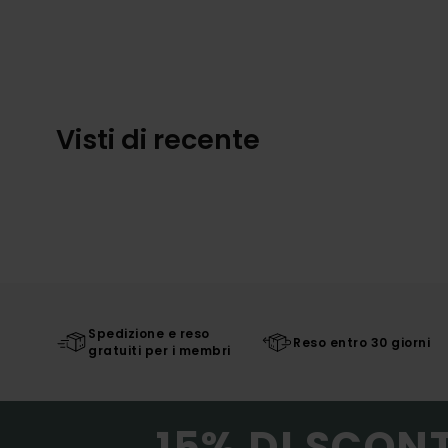
Visti di recente
Spedizione e reso
Reso entro 30 giorni
gratuiti per i membri
15% DI SCON