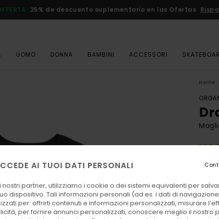
OFFERTA
25% de descuento suplementario en las Ofertas
Rispa
A
UOMO
DONNA
BAMBINI
ACCESSORI
SKATEBOA
Home
ORGAN
Dr
Magli
ECO-
25,
CCEDE AI TUOI DATI PERSONALI
Cont
DOPPI
 nostri partner, utilizziamo i cookie o dei sistemi equivalenti per sal
uo dispositivo. Tali informazioni personali (ad es. i dati di navigazione e
Color
zzati per: offrirti contenuti e informazioni personalizzati, misurare l’ef
licità, per fornire annunci personalizzati, conoscere meglio il nostro 