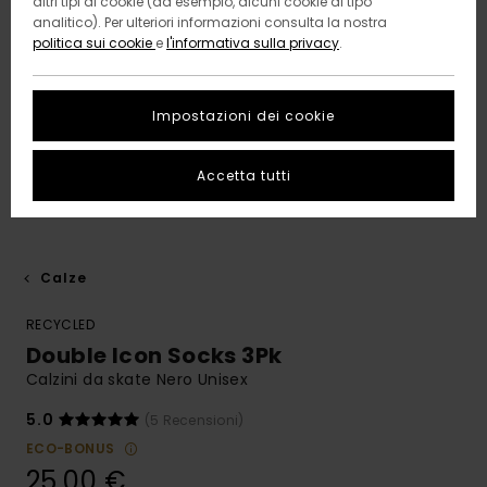
altri tipi di cookie (ad esempio, alcuni cookie di tipo
analitico). Per ulteriori informazioni consulta la nostra
politica sui cookie
e
l'informativa sulla privacy
.
Impostazioni dei cookie
Accetta tutti
Calze
RECYCLED
Double Icon Socks 3Pk
Calzini da skate Nero Unisex
5.0
(5 Recensioni)
ECO-BONUS
25,00 €