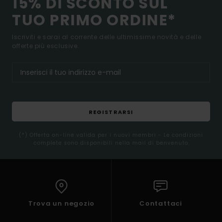
15% DI SCONTO SUL
TUO PRIMO ORDINE*
Iscriviti e sarai al corrente delle ultimissime novità e delle
offerte più esclusive.
REGISTRARSI
(*) Offerta on-line valida per i nuovi membri - Le condizioni
complete sono disponibili nella mail di benvenuto
Trova un negozio
Contattaci