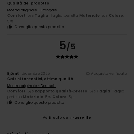
Qualità del prodotto
Mostra originale - Français
Comfort
: 5
Taglia
: Taglia perfetta
Materiale
: 5
Colore
:
/5
/5
5
/5
Consiglio questo prodotto
5
/5
Björn
6. dicembre 2025
Acquisto verificato
Calzini fantastici, ottima qualità
Mostra originale - Deutsch
Comfort
: 5
Rapporto qualità-prezzo
: 5
Taglia
: Taglia
/5
/5
perfetta
Materiale
: 5
Colore
: 5
/5
/5
Consiglio questo prodotto
Verificato da
TrustVille