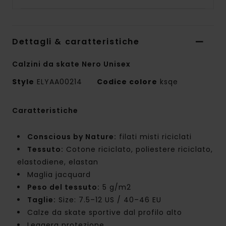
Dettagli & caratteristiche
Calzini da skate Nero Unisex
Style
ELYAA00214
Codice colore
ksqe
Caratteristiche
Conscious by Nature:
filati misti riciclati
Tessuto:
Cotone riciclato, poliestere riciclato,
elastodiene, elastan
Maglia jacquard
Peso del tessuto:
5 g/m2
Taglie:
Size: 7.5–12 US / 40–46 EU
Calze da skate sportive dal profilo alto
Leggera protezione