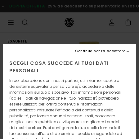
Salta
DOPPIA OFFERTA
25% de descuento suplementario en las Ofert
alle
informazioni
sul
prodotto
ESAURITE
Continua senza accettare
SCEGLI COSA SUCCEDE AI TUOI DATI
PERSONALI
In collaborazione con i nostri partner, utilizziamo i cookie o
dei sistemi equivalenti per salvare e/o accedere a delle
informazioni sul tuo dispositivo. Tali informazioni personali
(ad es. i dati di navigazione e il tuo indirizzo IP) potrebbero
essere utilizzati per: offrirti contenuti e informazioni
personalizzati, misurare l’efficacia dei contenuti e della
pubblicità, per fornire annunci personalizzati, conoscere
meglio il nostro pubblico o sviluppare e migliorare i prodotti
dei nostri partner. Puoi configurare la tua scelta fornendo il
tuo consenso all’uso di determinati cookie o negandolo ad