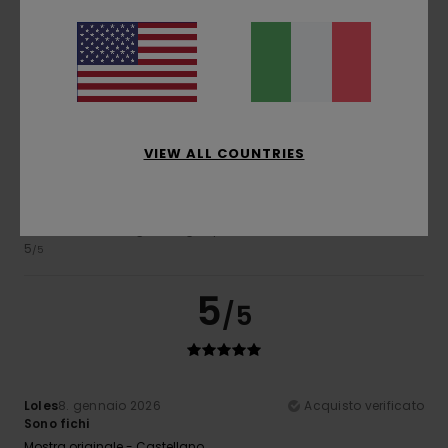
5
/5
VIEW ALL COUNTRIES
MarÃ­a Isabel
7. febbraio 2026
Acquisto verificato
Comodi e resistenti!
Mostra originale - Castellano
Comfort
: 5
Taglia
: Taglia perfetta
Materiale
: 5
Colore
:
/5
/5
5
/5
5
/5
Loles
8. gennaio 2026
Acquisto verificato
Sono fichi
Mostra originale - Castellano