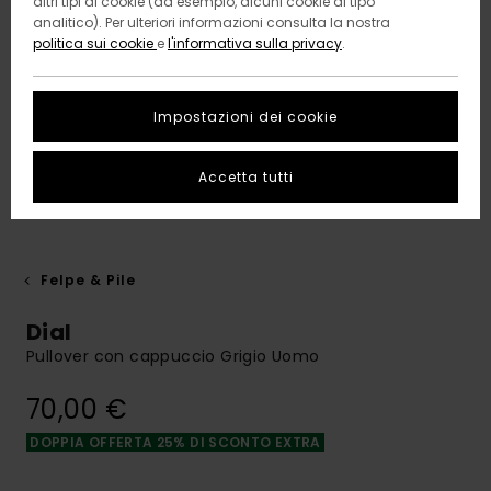
altri tipi di cookie (ad esempio, alcuni cookie di tipo
analitico). Per ulteriori informazioni consulta la nostra
politica sui cookie
e
l'informativa sulla privacy
.
Impostazioni dei cookie
Accetta tutti
Felpe & Pile
Dial
Pullover con cappuccio Grigio Uomo
70,00 €
DOPPIA OFFERTA 25% DI SCONTO EXTRA