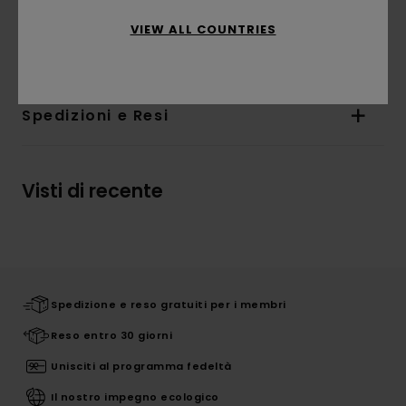
seconda della posizione della stampa
VIEW ALL COUNTRIES
Composizione
100% cotone
Spedizioni e Resi
Visti di recente
Spedizione e reso gratuiti per i membri
Reso entro 30 giorni
Unisciti al programma fedeltà
Il nostro impegno ecologico