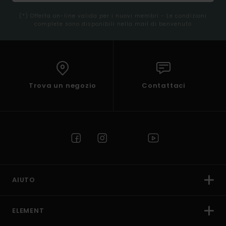
(*) Offerta on-line valida per i nuovi membri - Le condizioni
complete sono disponibili nella mail di benvenuto
Trova un negozio
Contattaci
AIUTO
ELEMENT