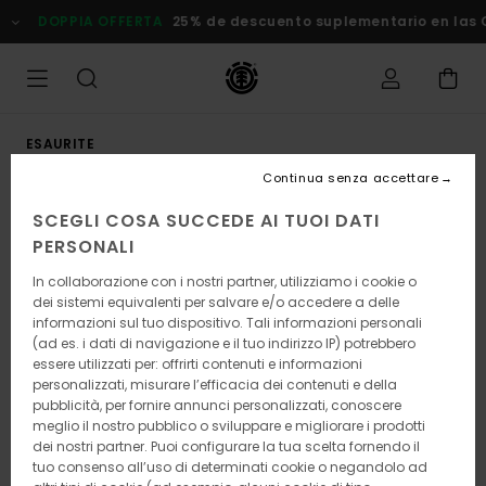
Salta
DOPPIA OFFERTA
25% de descuento suplementario en las Ofe
alle
informazioni
sul
prodotto
ESAURITE
Continua senza accettare
SCEGLI COSA SUCCEDE AI TUOI DATI
PERSONALI
In collaborazione con i nostri partner, utilizziamo i cookie o
dei sistemi equivalenti per salvare e/o accedere a delle
informazioni sul tuo dispositivo. Tali informazioni personali
(ad es. i dati di navigazione e il tuo indirizzo IP) potrebbero
essere utilizzati per: offrirti contenuti e informazioni
personalizzati, misurare l’efficacia dei contenuti e della
pubblicità, per fornire annunci personalizzati, conoscere
meglio il nostro pubblico o sviluppare e migliorare i prodotti
dei nostri partner. Puoi configurare la tua scelta fornendo il
tuo consenso all’uso di determinati cookie o negandolo ad