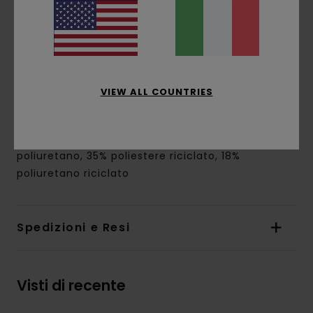
Fodera:
pelle sintetica riciclata e poliestere
riciclato
Dimensioni:
10 [H] x 12 [W] cm
Marcatura:
mezzo logo ad albero davanti
goffrato
Altre caratteristiche: compatibile con il
VIEW ALL COUNTRIES
documento d'identità in formato francese
Composizione
[Tessuto principale] 47%
poliuretano, 35% poliestere riciclato, 18%
poliuretano riciclato
Spedizioni e Resi
Visti di recente