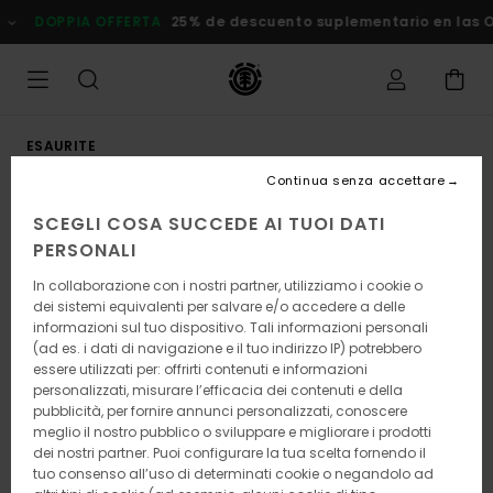
Salta
DOPPIA OFFERTA
25% de descuento suplementario en las Ofe
alle
informazioni
sul
prodotto
ESAURITE
Continua senza accettare
SCEGLI COSA SUCCEDE AI TUOI DATI
PERSONALI
In collaborazione con i nostri partner, utilizziamo i cookie o
dei sistemi equivalenti per salvare e/o accedere a delle
informazioni sul tuo dispositivo. Tali informazioni personali
(ad es. i dati di navigazione e il tuo indirizzo IP) potrebbero
essere utilizzati per: offrirti contenuti e informazioni
personalizzati, misurare l’efficacia dei contenuti e della
pubblicità, per fornire annunci personalizzati, conoscere
meglio il nostro pubblico o sviluppare e migliorare i prodotti
dei nostri partner. Puoi configurare la tua scelta fornendo il
tuo consenso all’uso di determinati cookie o negandolo ad