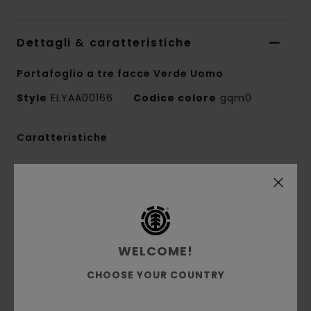
Dettagli & caratteristiche
Portafoglio a tre facce Verde Uomo
Style
ELYAA00166
Codice colore
gqm0
Caratteristiche
Collezione:
collezione Perennial
Tessuto:
finta pelle testurizzata in misto di di
poliestere riciclato e poliuretano
Scomparti:
1 scomparto principale per le
banconote
WELCOME!
6 scomparti portacarte standard
CHOOSE YOUR COUNTRY
2 pratici scomparti nascosti
Tasche:
1 tasca portamonete con cerniera