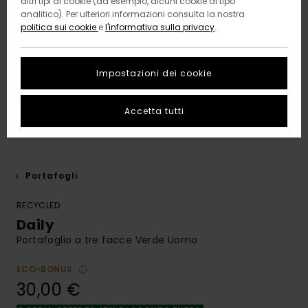
altri tipi di cookie (ad esempio, alcuni cookie di tipo
analitico). Per ulteriori informazioni consulta la nostra
politica sui cookie
e
l'informativa sulla privacy
.
Impostazioni dei cookie
Accetta tutti
Portafogli
RECYCLED
Daily
Portafoglio a tre facce Verde Uomo
ECO-BONUS
30,00 €