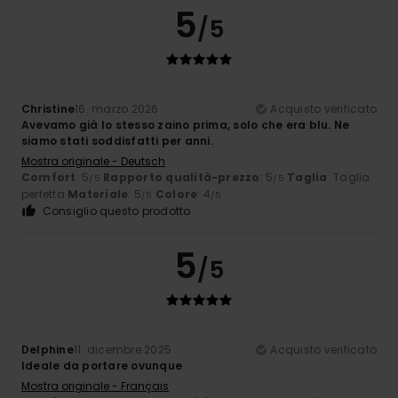
5
/5
Christine
16. marzo 2026
Acquisto verificato
Avevamo già lo stesso zaino prima, solo che era blu. Ne
siamo stati soddisfatti per anni.
Mostra originale - Deutsch
Comfort
: 5
Rapporto qualità-prezzo
: 5
Taglia
: Taglia
/5
/5
perfetta
Materiale
: 5
Colore
: 4
/5
/5
Consiglio questo prodotto
5
/5
Delphine
11. dicembre 2025
Acquisto verificato
Ideale da portare ovunque
Mostra originale - Français