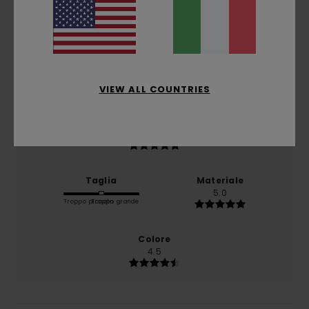
basato su
3 recensioni verificate
dal ottobre 2025
Il 100% dei nostri clienti consiglia questo prodotto
Comfort
5.0
VIEW ALL COUNTRIES
Rapporto qualità-prezzo
5.0
Taglia
Materiale
5.0
Troppo piccolo
Troppo grande
Colore
4.5