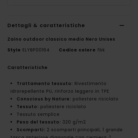
Dettagli & caratteristiche
Zaino outdoor classico medio Nero Unisex
Style
ELYBP00164
Codice colore
fbk
Caratteristiche
Trattamento tessuto:
Rivestimento
idrorepellente PU, rinforzo leggero in TPE
Conscious by Nature:
poliestere riciclato
Tessuto:
poliestere riciclato
Tessuto semplice
Peso del tessuto:
320 g/m2
Scomparti:
2 scomparti principali, 1 grande
tasca anteriore diagonale con cerniera, 1