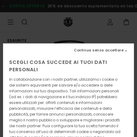
Salta
DOPPIA OFFERTA
25% de descuento suplementario en las Ofert
alle
informazioni
sul
prodotto
ESAURITE
Continua senza accettare
SCEGLI COSA SUCCEDE AI TUOI DATI
PERSONALI
In collaborazione con i nostri partner, utilizziamo i cookie o
dei sistemi equivalenti per salvare e/o accedere a delle
informazioni sul tuo dispositivo. Tali informazioni personali
(ad es. i dati di navigazione e il tuo indirizzo IP) potrebbero
essere utilizzati per: offrirti contenuti e informazioni
personalizzati, misurare l’efficacia dei contenuti e della
pubblicità, per fornire annunci personalizzati, conoscere
meglio il nostro pubblico o sviluppare e migliorare i prodotti
dei nostri partner. Puoi configurare la tua scelta fornendo il
tuo consenso all’uso di determinati cookie o negandolo ad