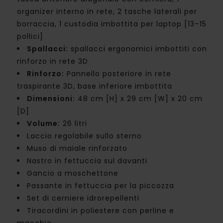
organizer interno in rete, 2 tasche laterali per
borraccia, 1 custodia imbottita per laptop [13–15
pollici]
Spallacci:
spallacci ergonomici imbottiti con
rinforzo in rete 3D
Rinforzo:
Pannello posteriore in rete
traspirante 3D, base inferiore imbottita
Dimensioni:
48 cm [H] x 29 cm [W] x 20 cm
[D]
Volume:
26 litri
Laccio regolabile sullo sterno
Muso di maiale rinforzato
Nastro in fettuccia sul davanti
Gancio a moschettone
Passante in fettuccia per la piccozza
Set di cerniere idrorepellenti
Tiracordini in poliestere con perline e