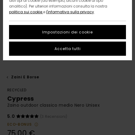
altri tipi di cookie (ad esempio, alcuni cookie di tipo
analitico). Per ulteriori informazioni consulta la nostra
politica sui cookie
e
l'informativa sulla privacy
.
Impostazioni dei cookie
Accetta tutti
Zaini E Borse
RECYCLED
Cypress
Zaino outdoor classico medio Nero Unisex
5.0
(3 Recensioni)
ECO-BONUS
75,00 €