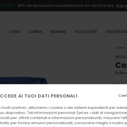
OFFERTA
25% de descuento suplementario en las Ofertas
Rispa
A
UOMO
DONNA
BAMBINI
ACCESSORI
SKATEBOA
Home
RECYC
Co
Pullo
ECO-
60,
CCEDE AI TUOI DATI PERSONALI
Cont
 nostri partner, utilizziamo i cookie o dei sistemi equivalenti per sal
Color
uo dispositivo. Tali informazioni personali (ad es. i dati di navigazione e
zzati per: offrirti contenuti e informazioni personalizzati, misurare l’ef
licità, per fornire annunci personalizzati, conoscere meglio il nostro 