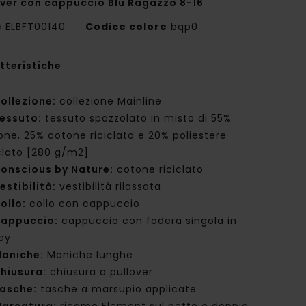
over con cappuccio Blu Ragazzo 8-16
e
ELBFT00140
Codice colore
bqp0
tteristiche
ollezione:
collezione Mainline
essuto:
tessuto spazzolato in misto di 55%
one, 25% cotone riciclato e 20% poliestere
iclato [280 g/m2]
onscious by Nature:
cotone riciclato
estibilità:
vestibilità rilassata
ollo:
collo con cappuccio
appuccio:
cappuccio con fodera singola in
sey
aniche:
Maniche lunghe
hiusura:
chiusura a pullover
asche:
tasche a marsupio applicate