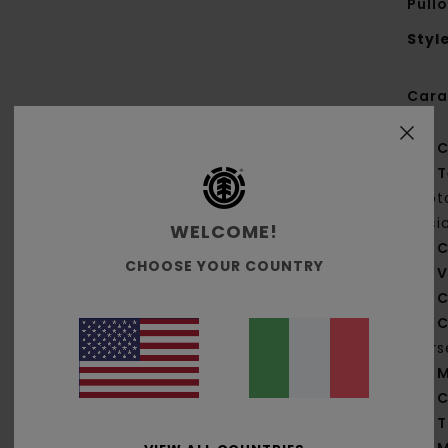
Pull
Styl
Cara
C
T
cot
ric
WELCOME!
C
CHOOSE YOUR COUNTRY
V
C
C
jer
M
C
T