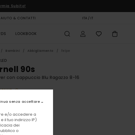
rmia Subito!
AIUTO & CONTATTI
CARTA REGALO
ITA / IT
NEGOZI
RDS
LOOKBOOK
Bambini
Abbigliamento
Felpe
LED
rnell 90s
ver con cappuccio Blu Ragazzo 8-16
BONUS
00 €
inua senza accettare
vare e/o accedere a
Nouvean Navy
i
 il tuo indirizzo IP)
ficacia dei
pubblico o