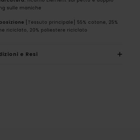
arcatura:
ricamo Element sul petto e doppio
ing sulle maniche
posizione
[Tessuto principale] 55% cotone, 25%
e riciclato, 20% poliestere riciclato
izioni e Resi