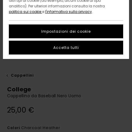
altri tipi di cookie (ad esempio, alcuni cookie di tipo
analitico). Per ulteriori informazioni consulta la nostra
politica sui cookie
e
l'informativa sulla privacy
.
Impostazioni dei cookie
Accetta tutti
Cappellini
College
Cappellino da Baseball Nero Uomo
25,00 €
Charcoal Heather
Colori