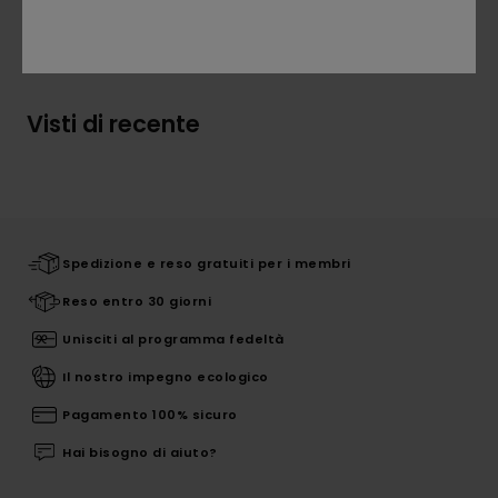
Spedizioni e Resi
Visti di recente
Spedizione e reso gratuiti per i membri
Reso entro 30 giorni
Unisciti al programma fedeltà
Il nostro impegno ecologico
Pagamento 100% sicuro
Hai bisogno di aiuto?