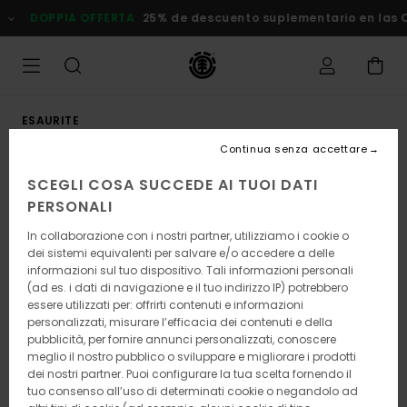
Salta
DOPPIA OFFERTA
25% de descuento suplementario en las Ofe
alle
informazioni
sul
prodotto
ESAURITE
Continua senza accettare
SCEGLI COSA SUCCEDE AI TUOI DATI
PERSONALI
In collaborazione con i nostri partner, utilizziamo i cookie o
dei sistemi equivalenti per salvare e/o accedere a delle
informazioni sul tuo dispositivo. Tali informazioni personali
(ad es. i dati di navigazione e il tuo indirizzo IP) potrebbero
essere utilizzati per: offrirti contenuti e informazioni
personalizzati, misurare l’efficacia dei contenuti e della
pubblicità, per fornire annunci personalizzati, conoscere
meglio il nostro pubblico o sviluppare e migliorare i prodotti
dei nostri partner. Puoi configurare la tua scelta fornendo il
tuo consenso all’uso di determinati cookie o negandolo ad