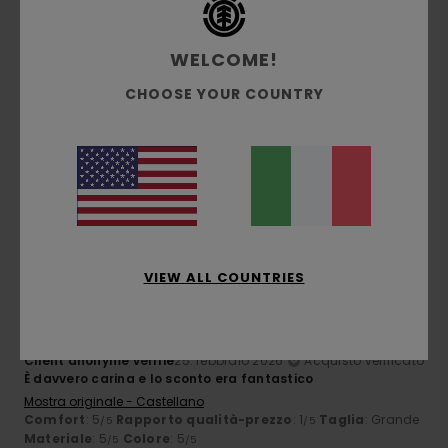
Taglia
Materiale
WELCOME!
4.2
Troppo piccolo
Troppo grande
CHOOSE YOUR COUNTRY
Colore
4.8
5
/5
VIEW ALL COUNTRIES
Client anonyme vérifié
25. febbraio 2026
Acquisto verificato
È davvero carina e lo sconto era fantastico
Mostra originale - Castellano
Comfort
: 5
Rapporto qualità-prezzo
: 1
Taglia
: Grande
/5
/5
Materiale
: 5
Colore
: 5
/5
/5