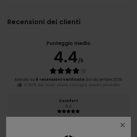
Recensioni dei clienti
Punteggio medio
4.4
/5
basato su
5 recensioni verificate
dal dicembre 2025
Il 100% dei nostri clienti consiglia questo prodotto
Comfort
5.0
Rapporto qualità-prezzo
4.2