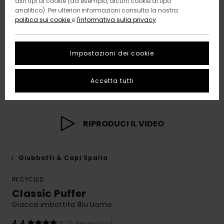
altri tipi di cookie (ad esempio, alcuni cookie di tipo
analitico). Per ulteriori informazioni consulta la nostra
politica sui cookie
e
l'informativa sulla privacy
.
Impostazioni dei cookie
Accetta tutti
RIPRODUCI IL VIDEO
Giubbotti & Capi Spalla
RECYCLED
Classic Puffer
Giacca imbottita Blu Uomo
4.4
(5 Recensioni)