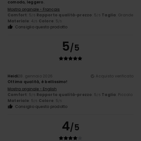
comodo, leggero.
Mostra originale - Français
Comfort
: 5
Rapporto qualità-prezzo
: 5
Taglia
: Grande
/5
/5
Materiale
: 4
Colore
: 5
/5
/5
Consiglio questo prodotto
5
/5
Heidi
28. gennaio 2026
Acquisto verificato
Ottima qualità, è bellissimo!
Mostra originale - English
Comfort
: 5
Rapporto qualità-prezzo
: 5
Taglia
: Piccolo
/5
/5
Materiale
: 5
Colore
: 5
/5
/5
Consiglio questo prodotto
4
/5