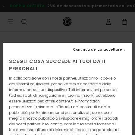
Salta
DOPPIA OFFERTA
25% de descuento suplementario en las
alle
informazioni
sul
prodotto
Continua senza accettare
SCEGLI COSA SUCCEDE AI TUOI DATI
PERSONALI
In collaborazione con i nostri partner, utilizziamo i cookie o
dei sistemi equivalenti per salvare e/o accedere a delle
informazioni sul tuo dispositivo. Tali informazioni personali
(ad es. i dati di navigazione e il tuo indirizzo IP) potrebbero
essere utilizzati per: offrirti contenuti e informazioni
personalizzati, misurare l’efficacia dei contenuti e della
pubblicità, per fornire annunci personalizzati, conoscere
meglio il nostro pubblico o sviluppare e migliorare i prodotti
dei nostri partner. Puoi configurare la tua scelta fornendo il
tuo consenso all’uso di determinati cookie o negandolo ad