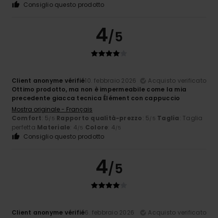
Consiglio questo prodotto
4
/5
Client anonyme vérifié
10. febbraio 2026
Acquisto verificato
Ottimo prodotto, ma non è impermeabile come la mia
precedente giacca tecnica Élément con cappuccio
Mostra originale - Français
Comfort
: 5
Rapporto qualità-prezzo
: 5
Taglia
: Taglia
/5
/5
perfetta
Materiale
: 4
Colore
: 4
/5
/5
Consiglio questo prodotto
4
/5
Client anonyme vérifié
6. febbraio 2026
Acquisto verificato