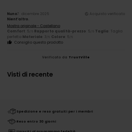
Nuno
7. dicembre 2025
Acquisto verificato
Nient’altro.
Mostra originale - Castellano
Comfort
: 5
Rapporto qualità-prezzo
: 5
Taglia
: Taglia
/5
/5
perfetta
Materiale
: 3
Colore
: 5
/5
/5
Consiglio questo prodotto
Verificato da
TrustVille
Visti di recente
Spedizione e reso gratuiti per i membri
Reso entro 30 giorni
Unisciti al programma fedeltà