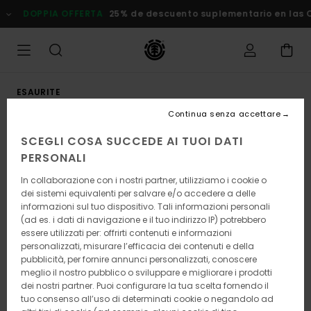
Salta
DOPPIA OFFERTA
25% de descuento suplementario en las Ofe
alle
informazioni
sul
prodotto
ESAURITE
Continua senza accettare
SCEGLI COSA SUCCEDE AI TUOI DATI
PERSONALI
In collaborazione con i nostri partner, utilizziamo i cookie o
dei sistemi equivalenti per salvare e/o accedere a delle
informazioni sul tuo dispositivo. Tali informazioni personali
(ad es. i dati di navigazione e il tuo indirizzo IP) potrebbero
essere utilizzati per: offrirti contenuti e informazioni
personalizzati, misurare l’efficacia dei contenuti e della
pubblicità, per fornire annunci personalizzati, conoscere
meglio il nostro pubblico o sviluppare e migliorare i prodotti
dei nostri partner. Puoi configurare la tua scelta fornendo il
tuo consenso all’uso di determinati cookie o negandolo ad