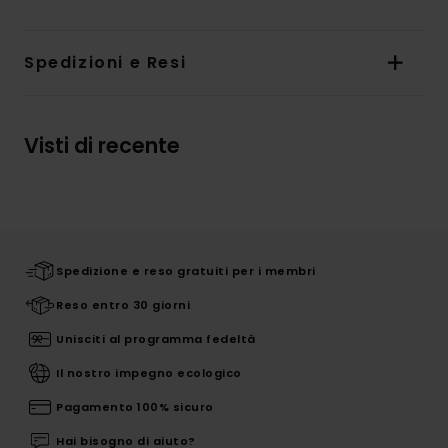
Spedizioni e Resi
Visti di recente
Spedizione e reso gratuiti per i membri
Reso entro 30 giorni
Unisciti al programma fedeltà
Il nostro impegno ecologico
Pagamento 100% sicuro
Hai bisogno di aiuto?