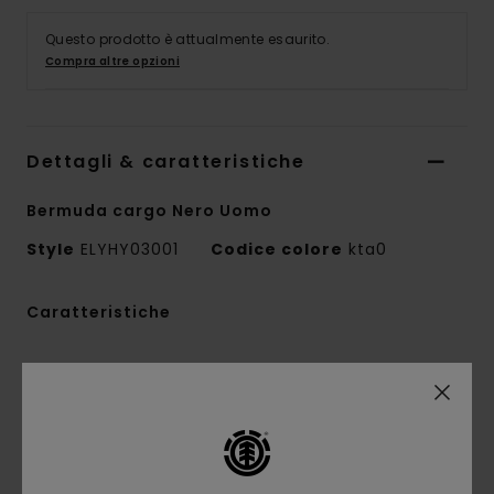
Questo prodotto è attualmente esaurito.
Compra altre opzioni
Dettagli & caratteristiche
Bermuda cargo Nero Uomo
Style
ELYHY03001
Codice colore
kta0
Caratteristiche
Tessuto:
semplice tessuto in nylon riciclato
[130 g/m2]
Vestibilità:
vestibilità grande
Patta:
patta con bottoni
Vita:
vita elastica